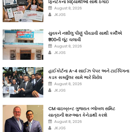
ફિનટેકના વિદ્યાર્થીઓ સાથે ઠગાઈ
Posted
August 8, 2026
on
Author
JKJGS
યુવકને નશીલુ પીણું પીવડાવી સાથી કર્મીએ
₹900ની લૂંટ ચલાવી
Posted
August 8, 2026
on
Author
JKJGS
હાઈકોર્ટના A-4 સાઈઝ પેપર અને ટાઈપિંગના
કડક સર્ક્યુલર સામે ભારે વિરોધ
Posted
August 8, 2026
on
Author
JKJGS
CM વાઇબ્રન્ટ ગુજરાત ગ્લોબલ સમિટ
યાત્રાની શરૂઆત કેનેડાથી કરશે
Posted
August 8, 2026
on
Author
JKJGS