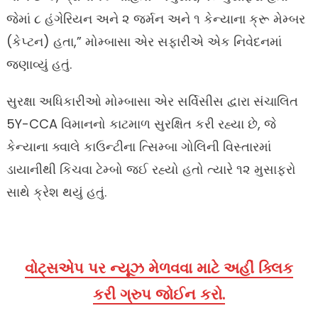
જેમાં ૮ હંગેરિયન અને ૨ જર્મન અને ૧ કેન્યાના ક્રૂ મેમ્બર
(કેપ્ટન) હતા,” મોમ્બાસા એર સફારીએ એક નિવેદનમાં
જણાવ્યું હતું.
સુરક્ષા અધિકારીઓ મોમ્બાસા એર સર્વિસીસ દ્વારા સંચાલિત
5Y-CCA વિમાનનો કાટમાળ સુરક્ષિત કરી રહ્યા છે, જે
કેન્યાના ક્વાલે કાઉન્ટીના ત્સિમ્બા ગોલિની વિસ્તારમાં
ડાયાનીથી કિચવા ટેમ્બો જઈ રહ્યો હતો ત્યારે ૧૨ મુસાફરો
સાથે ક્રેશ થયું હતું.
વોટ્સએપ પર ન્યૂઝ મેળવવા માટે અહીં ક્લિક
કરી ગ્રુપ જોઈન કરો.