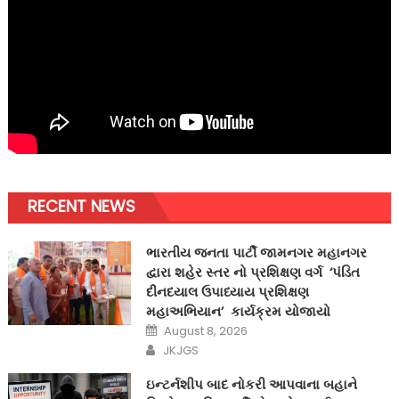
RECENT NEWS
ભારતીય જનતા પાર્ટી જામનગર મહાનગર
દ્વારા શહેર સ્તર નો પ્રશિક્ષણ વર્ગ ‘પંડિત
દીનદયાલ ઉપાધ્યાય પ્રશિક્ષણ
મહાઅભિયાન’ કાર્યક્રમ યોજાયો
Posted
August 8, 2026
on
Author
JKJGS
ઇન્ટર્નશીપ બાદ નોકરી આપવાના બહાને