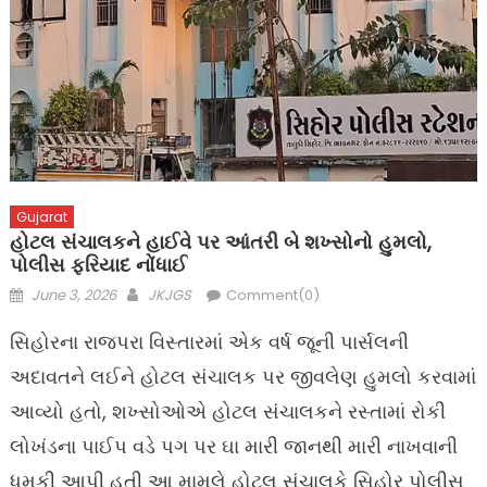
Gujarat
હોટલ સંચાલકને હાઈવે પર આંતરી બે શખ્સોનો હુમલો,
પોલીસ ફરિયાદ નોંધાઈ
Posted
Author
June 3, 2026
JKJGS
Comment(0)
on
સિહોરના રાજપરા વિસ્તારમાં એક વર્ષ જૂની પાર્સલની
અદાવતને લઈને હોટલ સંચાલક પર જીવલેણ હુમલો કરવામાં
આવ્યો હતો, શખ્સોઓએ હોટલ સંચાલકને રસ્તામાં રોકી
લોખંડના પાઈપ વડે પગ પર ઘા મારી જાનથી મારી નાખવાની
ધમકી આપી હતી આ મામલે હોટલ સંચાલકે સિહોર પોલીસ