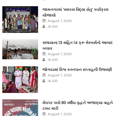
જામનગરમાં ‘સમરસ વિદ્યા સેતુ’ કાર્યક્રમ
યોજાયો
Posted
August 7, 2026
on
Author
JKJGS
સલાયાના 13 સહિત 14 ક્રૂ મેમ્બર્સનો આબાદ
બચાવ‎
Posted
August 7, 2026
on
Author
JKJGS
જોગવડમાં વિશ્વ સ્તનપાન સપ્તાહની ઉજવણી
Posted
August 7, 2026
on
Author
JKJGS
મેઘપર પાસે 80 વર્ષીય વૃદ્ધને અજાણ્યા વાહને
ટક્કર મારી
Posted
August 7, 2026