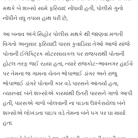
મથકે બે શખ્સો સામે ફરિયાદ નોંધાવી હતી, પોલીસે ગુનો
નોંધીને વધુ તપાસ હાથ ધરી છે,
આ બનાવ અંગે સિહોર પોલીસ મથકે થી જાણવા મળતી
વિગતો અનુસાર ફરિયાદી પારસ કુવાડિયા તેઓ આજે સાંજે
પોતાની ઈલેક્ટ્રિક મોટરસાયકલ પર રાજપરાથી પોતાની
હોટલ તરફ જઈ રહ્યા હતા, ત્યારે રાજકોટ-ભાવનગર હાઈવે
પર તેમના જ ગામના ચેતન ભોપાભાઈ ડાંગર અને રાજુ
ભોપાભાઈ ડાંગરે પોતાની કાર વડે પારસને આંતર્યા હતા,
ત્યારબાદ બંને શખ્સોએ કારમાંથી ઉતરી પારસને ગાળો આપી
હતી, પારસએ ગાળો બોલવાની ના પાડતા ઉશ્કેરાયેલા બંને
શખ્સોએ લોખંડના પાઇપ વડે તેમના બંને પગ પર ઘા માર્યા
હતા.