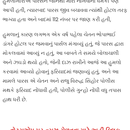
હુમલાખોરોએ પારસને જાનથી મારી નાખવાની ધમકી પણ
આપી હતી, ત્યારબાદ પારસ જીવ બચાવવા ત્યાંથી હોટલ તરફ
ભાગ્યા હતા અને બાદમાં 112 નંબર પર જાણ કરી હતી,
હુમલાનું કારણ લગભગ એક વર્ષ પહેલા ચેતન ભોપાભાઈ
ડાંગરે હોટલ પર જમવાનું પાર્સલ મંગાવ્યું હતું, જે પારસ દ્વારા
મોકલવામાં આવ્યું ન હતું, આ બાબતે તે સમયે બોલાચાલી
અને ઝઘડો થયો હતો, જેની દાઝ રાખીને આજે આ હુમલો
કરવામાં આવ્યો હોવાનું ફરિયાદમાં જણાવ્યું હતું, અને આ
મામલે પારસ એ ચેતન અને રાજુ વિરુદ્ધ સિહોર પોલીસ
મથકે ફરિયાદ નોંધાવી હતી, પોલીસે ગુન્હો નોંધી વધુ તપાસ
હાથ ધરી છે.