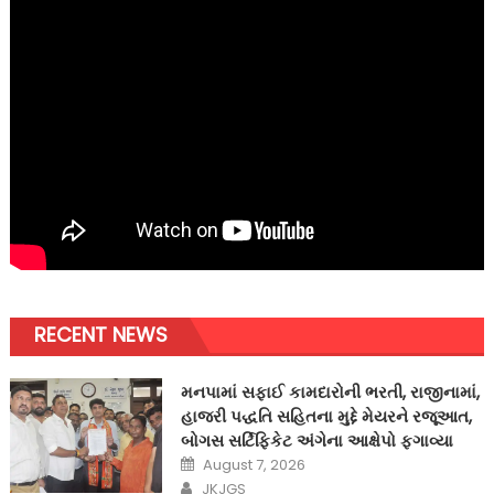
RECENT NEWS
મનપામાં સફાઈ કામદારોની ભરતી, રાજીનામાં,
હાજરી પદ્ધતિ સહિતના મુદ્દે મેયરને રજૂઆત,
બોગસ સર્ટિફિકેટ અંગેના આક્ષેપો ફગાવ્યા
Posted
August 7, 2026
on
Author
JKJGS