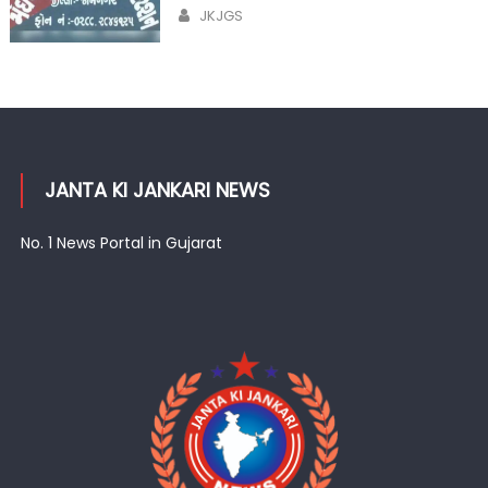
on
Author
JKJGS
JANTA KI JANKARI NEWS
No. 1 News Portal in Gujarat