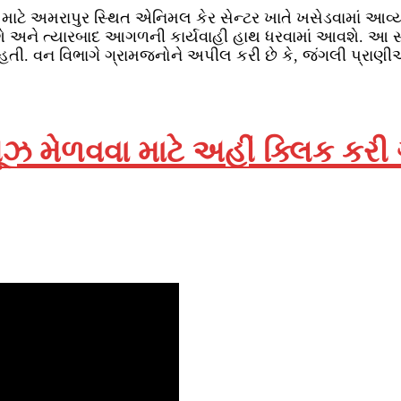
ર માટે અમરાપુર સ્થિત એનિમલ કેર સેન્ટર ખાતે ખસેડવામાં આવ
વશે અને ત્યારબાદ આગળની કાર્યવાહી હાથ ધરવામાં આવશે. આ સમગ
ી હતી. વન વિભાગે ગ્રામજનોને અપીલ કરી છે કે, જંગલી પ્રા
ઝ મેળવવા માટે અહીં ક્લિક કરી
r
ssage
Copy
Link