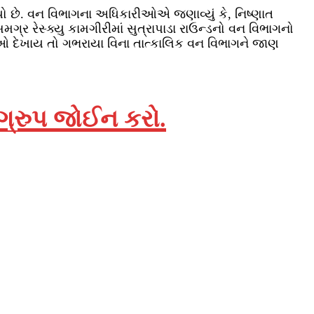
્યો છે. વન વિભાગના અધિકારીઓએ જણાવ્યું કે, નિષ્ણાત
્ર રેસ્ક્યુ કામગીરીમાં સુત્રાપાડા રાઉન્ડનો વન વિભાગનો
ણીઓ દેખાય તો ગભરાયા વિના તાત્કાલિક વન વિભાગને જાણ
 ગ્રુપ જોઈન કરો.