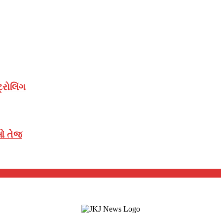
્રોલિંગ
ીઓ તેજ