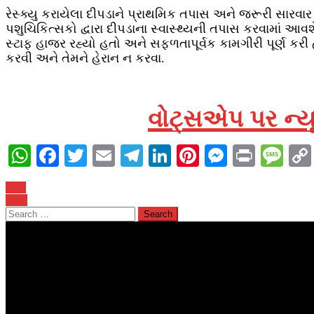
રેસ્ક્યુ કરાયેલા દીપડાને પ્રાથમિક તપાસ અને જરૂરી સારવા
પશુચિકિત્સકો દ્વારા દીપડાના સ્વાસ્થ્યની તપાસ કરવામાં આ
સ્ટાફ હાજર રહ્યો હતો અને સફળતાપૂર્વક કામગીરી પૂર્ણ કર
કરવી અને તેમને હેરાન ન કરવા.
વોટ્સએપ પર ન્યૂ
WhatsApp
Facebook
Twitter
Email
Telegram
LinkedIn
Pinterest
Messenge
Print
Me
Post
Prev
Next
navigation
Search
for: