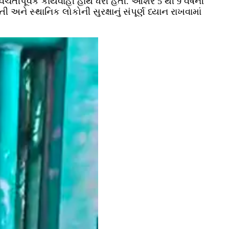
ચેતીપૂર્વક કાર્યવાહી હાથ ધરી હતી. આશરે 5 થી 9 વર્ષની
ે સ્થાનિક લોકોની સુરક્ષાનું સંપૂર્ણ ધ્યાન રાખવામાં