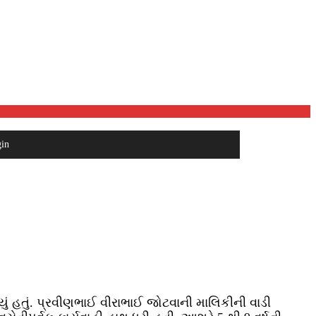
in
યું હતું. પ્રવીણભાઈ વીરાભાઈ જોટવાની માલિકીની વાડી