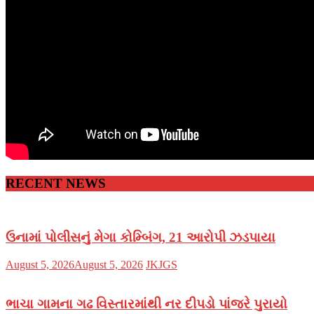
RECENT NEWS
ઉનામાં પોલીસનું મેગા કોમ્બિંગ, 21 આરોપી ઝડપાયા
Posted
Author
August 5, 2026
August 5, 2026
JKJGS
on
ભાચા ગામના ગઢ વિસ્તારમાંથી નર દીપડો પાંજરે પુરાયો