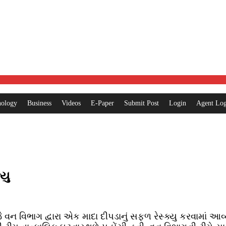
nology
Business
Videos
E-Paper
Submit Post
Login
Agent Log
્યુ
વન વિભાગ દ્વારા એક માદા દીપડાનું સફળ રેસ્ક્યુ કરવામાં આવ્