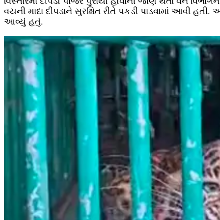
વિસ્તારમાં દીપડો પાંજરે પુરાયો હોવાની જાણ થતાં વન વિભાગન
વયની માદા દીપડાને સુરક્ષિત રીતે પકડી પાડવામાં આવી હતી. 
આવ્યું હતું.