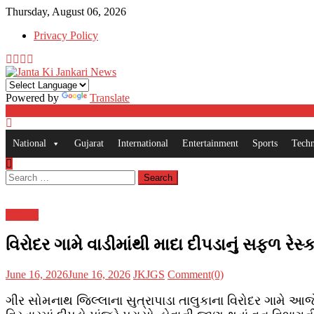
Skip
Thursday, August 06, 2026
to
Privacy Policy
content
Powered by
Translate
National
Gujarat
International
Entertainment
Sports
Tech
Search
for:
Gujarat
વિરોદર ગામે વાડીમાંથી માદા દીપડાનું સફળ રેસ્ક
Posted
Author
June 16, 2026
June 16, 2026
JKJGS
Comment(0)
on
ગીર સોમનાથ જિલ્લાના સુત્રાપાડા તાલુકાના વિરોદર ગામે આજે 