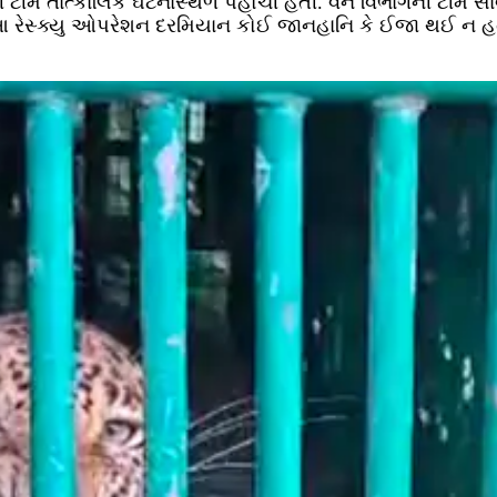
ી ટીમ તાત્કાલિક ઘટનાસ્થળે પહોંચી હતી. વન વિભાગની ટીમે સાવ
આ રેસ્ક્યુ ઓપરેશન દરમિયાન કોઈ જાનહાનિ કે ઈજા થઈ ન હતી અન