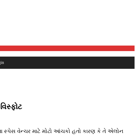
in
વિસ્ફોટ
ા સ્પેસ વેન્ચર માટે મોટો આંચકો હતો કારણ કે તે એલોન