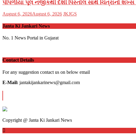
પીપળીયા પૂલ નજીકથી દેશી પિસ્તોલ સાથે ચિત્રાનો શખ્
Posted
Author
August 6, 2026
August 6, 2026
JKJGS
on
Janta Ki Jankari News
No. 1 News Portal in Gujarat
Contact Details
For any suggestion contact us on below email
E-Mail:
jantakijankarinews@gmail.com
OUR VISITOR
Total views : 10161216
Copyright @ Janta Ki Jankari News