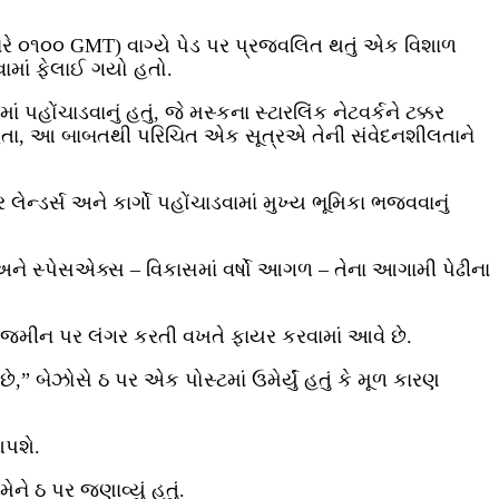
રવારે ૦૧૦૦ GMT) વાગ્યે પેડ પર પ્રજ્વલિત થતું એક વિશાળ
વામાં ફેલાઈ ગયો હતો.
પહોંચાડવાનું હતું, જે મસ્કના સ્ટારલિંક નેટવર્કને ટક્કર
 હતા, આ બાબતથી પરિચિત એક સૂત્રએ તેની સંવેદનશીલતાને
ન્ડર્સ અને કાર્ગો પહોંચાડવામાં મુખ્ય ભૂમિકા ભજવવાનું
ી અને સ્પેસએક્સ – વિકાસમાં વર્ષો આગળ – તેના આગામી પેઢીના
ન જમીન પર લંગર કરતી વખતે ફાયર કરવામાં આવે છે.
,” બેઝોસે ઠ પર એક પોસ્ટમાં ઉમેર્યું હતું કે મૂળ કારણ
આપશે.
ે ઠ પર જણાવ્યું હતું.