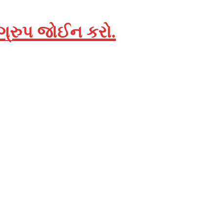
 ગ્રુપ જોઈન કરો.