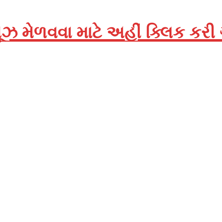
ઝ મેળવવા માટે અહીં ક્લિક કરી