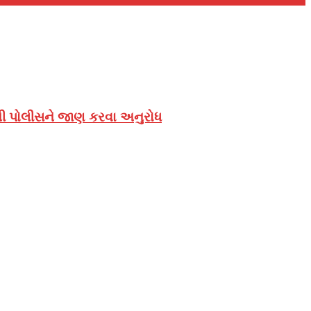
અફવાની પોલીસને જાણ કરવા અનુરોધ