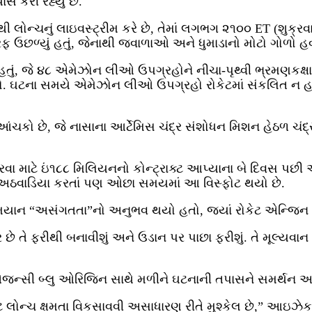
સ કરી રહ્યું છે.
ાથી લોન્ચનું લાઇવસ્ટ્રીમ કરે છે, તેમાં લગભગ ૨૧૦૦ ET (શુક્
તરફ ઉછળ્યું હતું, જેનાથી જ્વાળાઓ અને ધુમાડાનો મોટો ગોળો હ
 હતું, જે ૪૮ એમેઝોન લીઓ ઉપગ્રહોને નીચા-પૃથ્વી ભ્રમણકક્ષામાં 
 હતો. ઘટના સમયે એમેઝોન લીઓ ઉપગ્રહો રોકેટમાં સંકલિત ન
કો છે, જે નાસાના આર્ટેમિસ ચંદ્ર સંશોધન મિશન હેઠળ ચંદ્ર લે
્ડ કરવા માટે ઇં૧૮૮ મિલિયનનો કોન્ટ્રાક્ટ આપ્યાના બે દિવસ પછ
 એક અઠવાડિયા કરતાં પણ ઓછા સમયમાં આ વિસ્ફોટ થયો છે.
 દરમિયાન “અસંગતતા”નો અનુભવ થયો હતો, જ્યાં રોકેટ એન્જિ
ે તે ફરીથી બનાવીશું અને ઉડાન પર પાછા ફરીશું. તે મૂલ્યવાન છે
કે એજન્સી બ્લુ ઓરિજિન સાથે મળીને ઘટનાની તપાસને સમર્થન 
 લોન્ચ ક્ષમતા વિકસાવવી અસાધારણ રીતે મુશ્કેલ છે,” આઇઝેકમેન