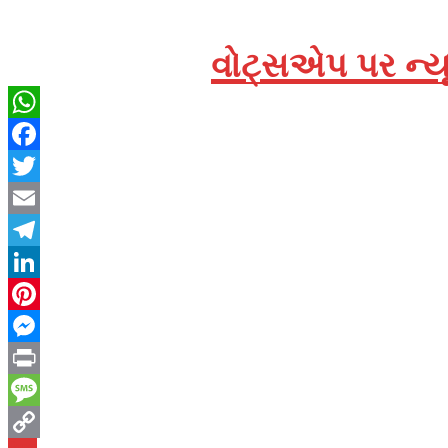
વોટ્સએપ પર ન્યૂ
WhatsApp
Facebook
Twitter
Email
Telegram
LinkedIn
Pinterest
Messenger
Print
Message
Prev