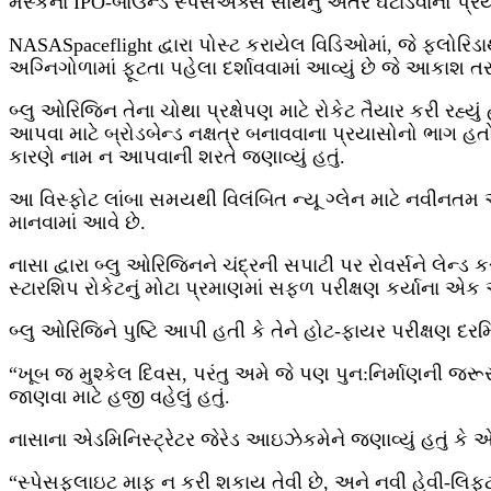
મસ્કના IPO-બાઉન્ડ સ્પેસએક્સ સાથેનું અંતર ઘટાડવાનો પ્રયા
NASASpaceflight દ્વારા પોસ્ટ કરાયેલ વિડિઓમાં, જે ફ્લોરિડ
અગ્નિગોળામાં ફૂટતા પહેલા દર્શાવવામાં આવ્યું છે જે આકાશ 
બ્લુ ઓરિજિન તેના ચોથા પ્રક્ષેપણ માટે રોકેટ તૈયાર કરી રહ્યું
આપવા માટે બ્રોડબેન્ડ નક્ષત્ર બનાવવાના પ્રયાસોનો ભાગ
કારણે નામ ન આપવાની શરતે જણાવ્યું હતું.
આ વિસ્ફોટ લાંબા સમયથી વિલંબિત ન્યૂ ગ્લેન માટે નવીનતમ આંચ
માનવામાં આવે છે.
નાસા દ્વારા બ્લુ ઓરિજિનને ચંદ્રની સપાટી પર રોવર્સને લેન
સ્ટારશિપ રોકેટનું મોટા પ્રમાણમાં સફળ પરીક્ષણ કર્યાના
બ્લુ ઓરિજિને પુષ્ટિ આપી હતી કે તેને હોટ-ફાયર પરીક્ષણ
“ખૂબ જ મુશ્કેલ દિવસ, પરંતુ અમે જે પણ પુન:નિર્માણની જરૂર છ
જાણવા માટે હજી વહેલું હતું.
નાસાના એડમિનિસ્ટ્રેટર જેરેડ આઇઝેકમેને જણાવ્યું હતું 
“સ્પેસફ્લાઇટ માફ ન કરી શકાય તેવી છે, અને નવી હેવી-લિફ્ટ