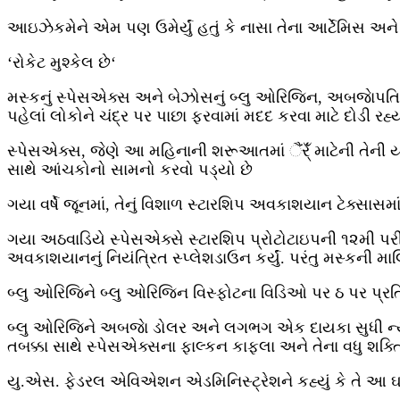
આઇઝેકમેને એમ પણ ઉમેર્યું હતું કે નાસા તેના આર્ટેમિસ અન
‘રોકેટ મુશ્કેલ છે‘
મસ્કનું સ્પેસએક્સ અને બેઝોસનું બ્લુ ઓરિજિન, અબજાેપતિ સ
પહેલાં લોકોને ચંદ્ર પર પાછા ફરવામાં મદદ કરવા માટે દોડી ર
સ્પેસએક્સ, જેણે આ મહિનાની શરૂઆતમાં ૈંર્ઁં માટેની તેની યો
સાથે આંચકોનો સામનો કરવો પડ્યો છે
ગયા વર્ષે જૂનમાં, તેનું વિશાળ સ્ટારશિપ અવકાશયાન ટેક્સાસ
ગયા અઠવાડિયે સ્પેસએક્સે સ્ટારશિપ પ્રોટોટાઇપની ૧૨મી પરી
અવકાશયાનનું નિયંત્રિત સ્પ્લેશડાઉન કર્યું. પરંતુ મસ્કની મા
બ્લુ ઓરિજિને બ્લુ ઓરિજિન વિસ્ફોટના વિડિઓ પર ઠ પર પ્રતિક્રિ
બ્લુ ઓરિજિને અબજાે ડોલર અને લગભગ એક દાયકા સુધી ન્યૂ ગ્
તબક્કા સાથે સ્પેસએક્સના ફાલ્કન કાફલા અને તેના વધુ શક્તિશ
યુ.એસ. ફેડરલ એવિએશન એડમિનિસ્ટ્રેશને કહ્યું કે તે આ ઘટનાથી