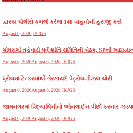
દ્વારકા પોલીસે કબજે કરેલા 148 વાહનોની હરાજી કરી
Posted
Author
August 6, 2026
JKJGS
on
ગોધરામાં તહેવારો પૂર્વે શાંતિ સમિતિની બેઠક, SPની અધ્યક
Posted
Author
August 6, 2026
August 6, 2026
JKJGS
on
ધ્રોલમાં ટેન્કરમાંથી ગેરકાયદે પેટ્રોલ-ડીઝલ ચોરી
Posted
Author
August 6, 2026
August 6, 2026
JKJGS
on
જામનગરમાં વિદ્યાર્થિનીનો ઓનલાઈન પીછો કરનાર ઝડપ
Posted
Author
August 6, 2026
August 6, 2026
JKJGS
on