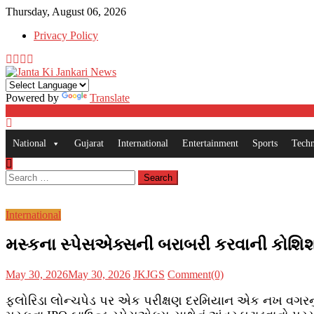
Skip
Thursday, August 06, 2026
to
Privacy Policy
content
Powered by
Translate
National
Gujarat
International
Entertainment
Sports
Tech
Search
for:
International
મસ્કના સ્પેસએક્સની બરાબરી કરવાની કોશિશમ
Posted
Author
May 30, 2026
May 30, 2026
JKJGS
Comment(0)
on
ફ્લોરિડા લોન્ચપેડ પર એક પરીક્ષણ દરમિયાન એક નખ વગરનું 