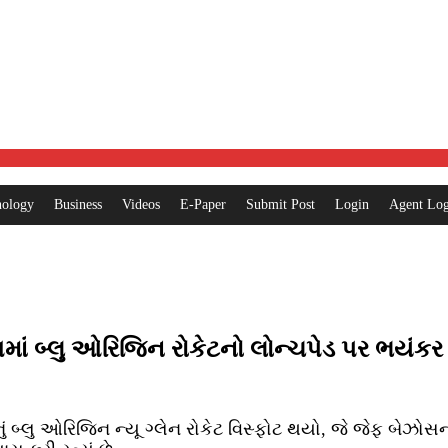
nology
Business
Videos
E-Paper
Submit Post
Login
Agent Log
ાં બ્લુ ઓરિજિન રોકેટનો લોન્ચપેડ પર ભયંકર 
બ્લુ ઓરિજિન ન્યૂ ગ્લેન રોકેટ વિસ્ફોટ થયો, જે જેફ બેઝોસન