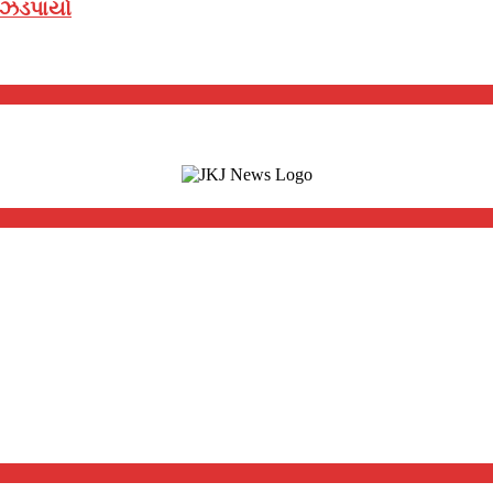
સ ઝડપાયો