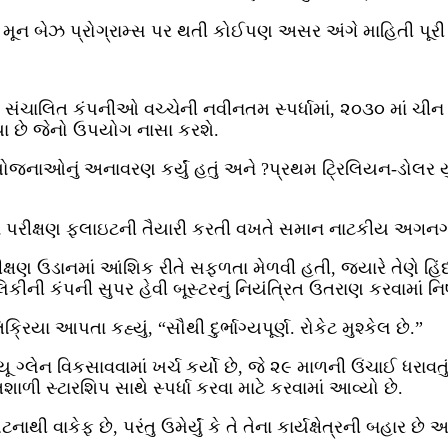
ે મૂન બેઝ પ્રોગ્રામ્સ પર થતી કોઈપણ અસર અંગે માહિતી પૂરી 
ંચાલિત કંપનીઓ વચ્ચેની નવીનતમ સ્પર્ધામાં, ૨૦૩૦ માં ચીન દ
હ્યા છે જેનો ઉપયોગ નાસા કરશે.
જનાઓનું અનાવરણ કર્યું હતું અને ?પ્રથમ ટ્રિલિયન-ડોલર યુએસ 
માં પરીક્ષણ ફ્લાઇટની તૈયારી કરતી વખતે સમાન નાટકીય અગનગોળા
ક્ષણ ઉડાનમાં આંશિક રીતે સફળતા મેળવી હતી, જ્યારે તેણે હિ
લિકીની કંપની સુપર હેવી બૂસ્ટરનું નિયંત્રિત ઉતરાણ કરવામાં ન
યા આપતા કહ્યું, “સૌથી દુર્ભાગ્યપૂર્ણ. રોકેટ મુશ્કેલ છે.”
લેન વિકસાવવામાં ખર્ચ કર્યો છે, જે ૨૯ માળની ઉંચાઈ ધરાવતુ
ાળી સ્ટારશિપ સાથે સ્પર્ધા કરવા માટે કરવામાં આવ્યો છે.
 વાકેફ છે, પરંતુ ઉમેર્યું કે તે તેના કાર્યક્ષેત્રની બહાર છે