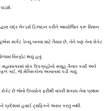
પાડશે.
્વારા ચંદ્ર લેન્ડર્સ ડિઝાઇન કરીને આયોજિત ક્રૂ મિશન
માર્કેટ ડેબ્યૂ બનવા માટે તૈયાર છે, તેને પણ તેના રોકેટ
માં વિસ્ફોટ થયું હતું.
ંદ મહાસાગરમાં મોક ઉપગ્રહોનો સમૂહ તૈનાત કર્યો અને
િષ્ફળ ગઈ, જે મેક્સિકોના અખાતમાં પડી ગયું.
ં રોકેટ છે જેનો ઉપયોગ ફરીથી વાપરી શકાય તેવા પ્રથમ
 અને પ્રદેશમાં હવાઈ ટ્રાફિકને અસર કરતું નથી.