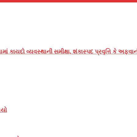
્ષતામાં કાયદો વ્યવસ્થાની સમીક્ષા, શંકાસ્પદ પ્રવૃત્તિ કે 
ાયો