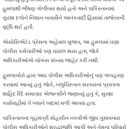
હુમલાથી ભીષણ ગોળીબાર થયો હતો અને પાકિસ્તાનમાં
સુરક્ષા દળોને નિશાન બનાવીને આતંકવાદી હિંસામાં તાજેતરની
વૃદ્ધિ થઈ હતી.
એસોસિએટેડ પ્રેસના અહેવાલ મુજબ, આ હુમલામાં ઘણા
પોલીસ કર્મચારીઓ પણ ઘાયલ થયા હતા, જાેકે
અધિકારીઓએ ચોક્કસ સંખ્યા જાહેર કરી નથી.
હુમલાખોરો દ્વારા આઠ પોલીસ અધિકારીઓનું પણ અપહરણ
કરવામાં આવ્યું હતું. જાેકે, બલુચિસ્તાન સરકારના પ્રવક્તા
શાહિદ રિંદે સમાચાર એજન્સીને જણાવ્યું હતું કે, સુરક્ષા
કાર્યવાહીમાં તે બધાને બાદમાં મળી આવ્યા હતા.
પાકિસ્તાનના ગૃહમંત્રી મોહસીન નકવીએ જીવ ગુમાવનારા
પોલીસ અધિકારીઓને શ્રદ્ધાંજલિ આપી અને તેમના પરિવારો