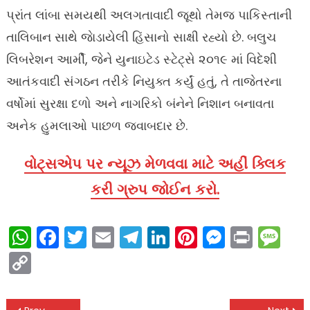
પ્રાંત લાંબા સમયથી અલગતાવાદી જૂથો તેમજ પાકિસ્તાની
તાલિબાન સાથે જાેડાયેલી હિંસાનો સાક્ષી રહ્યો છે. બલુચ
લિબરેશન આર્મી, જેને યુનાઇટેડ સ્ટેટ્સે ૨૦૧૯ માં વિદેશી
આતંકવાદી સંગઠન તરીકે નિયુક્ત કર્યું હતું, તે તાજેતરના
વર્ષોમાં સુરક્ષા દળો અને નાગરિકો બંનેને નિશાન બનાવતા
અનેક હુમલાઓ પાછળ જવાબદાર છે.
વોટ્સએપ પર ન્યૂઝ મેળવવા માટે અહીં ક્લિક
કરી ગ્રુપ જોઈન કરો.
WhatsApp
Facebook
Twitter
Email
Telegram
LinkedIn
Pinterest
Messen
Print
Me
Copy
Link