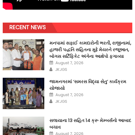
RECENT NEWS
મનપામાં સફાઈ કામદારોની ભરતી, રાજીનામાં,
હાજરી પદ્ધતિ સહિતના મુદ્દે મેયરને રજૂઆત,
બોગસ સર્ટિફિકેટ અંગેના આક્ષેપો ફગાવ્યા
Posted
August 7, 2026
on
Author
JKJGS
જામનગરમાં ‘સમરસ વિદ્યા સેતુ’ કાર્યક્રમ
યોજાયો
Posted
August 7, 2026
on
Author
JKJGS
સલાયાના 13 સહિત 14 ક્રૂ મેમ્બર્સનો આબાદ
બચાવ‎
Posted
August 7, 2026