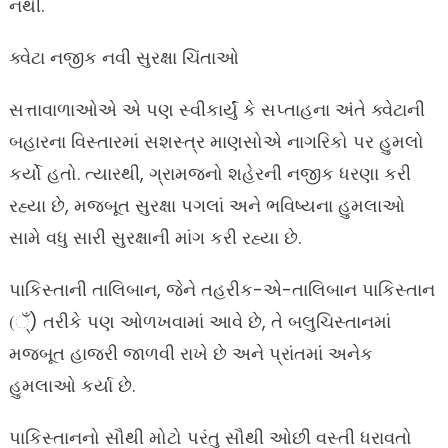
નથી.
ક્વેટા નજીક નવી સુરક્ષા ચિંતાઓ
સત્તાવાળાઓએ એ પણ સ્વીકાર્યું કે સપ્તાહના અંતે ક્વેટાની
બહારના વિસ્તારમાં સશસ્ત્ર માણસોએ નાગરિકો પર હુમલો
કર્યો હતો. ત્યારથી, ગ્રામજનો શહેરની નજીક ધરણા કરી
રહ્યા છે, મજબૂત સુરક્ષા પગલાં અને ભવિષ્યના હુમલાઓ
સામે વધુ સારી સુરક્ષાની માંગ કરી રહ્યા છે.
પાકિસ્તાની તાલિબાન, જેને તહરીક-એ-તાલિબાન પાકિસ્તાન
(્ઁ) તરીકે પણ ઓળખવામાં આવે છે, તે બલુચિસ્તાનમાં
મજબૂત હાજરી જાળવી રાખે છે અને પ્રાંતમાં અનેક
હુમલાઓ કર્યા છે.
પાકિસ્તાનનો સૌથી મોટો પરંતુ સૌથી ઓછી વસ્તી ધરાવતો