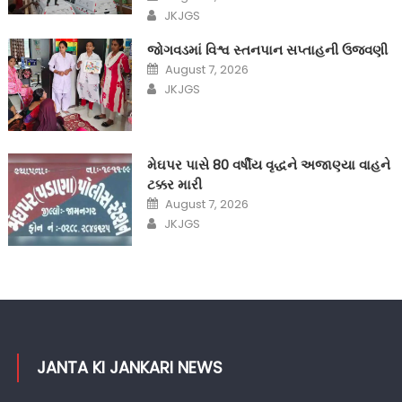
on
Author
JKJGS
જોગવડમાં વિશ્વ સ્તનપાન સપ્તાહની ઉજવણી
Posted
August 7, 2026
on
Author
JKJGS
મેઘપર પાસે 80 વર્ષીય વૃદ્ધને અજાણ્યા વાહને
ટક્કર મારી
Posted
August 7, 2026
on
Author
JKJGS
JANTA KI JANKARI NEWS