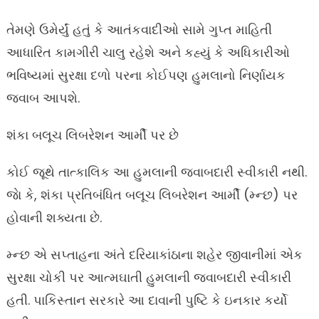
તેમણે ઉમેર્યું હતું કે આતંકવાદીઓ સામે ગુપ્ત માહિતી
આધારિત કામગીરી ચાલુ રહેશે અને કહ્યું કે અધિકારીઓ
ભવિષ્યમાં સુરક્ષા દળો પરના કોઈપણ હુમલાનો નિર્ણાયક
જવાબ આપશે.
શંકા બલૂચ લિબરેશન આર્મી પર છે
કોઈ જૂથે તાત્કાલિક આ હુમલાની જવાબદારી સ્વીકારી નથી.
જાે કે, શંકા પ્રતિબંધિત બલૂચ લિબરેશન આર્મી (મ્ન્છ) પર
હોવાની શક્યતા છે.
મ્ન્છ એ સપ્તાહના અંતે દરિયાકાંઠાના શહેર જીવાનીમાં એક
સુરક્ષા ચોકી પર આત્મઘાતી હુમલાની જવાબદારી સ્વીકારી
હતી. પાકિસ્તાન સરકારે આ દાવાની પુષ્ટિ કે ઇનકાર કર્યો