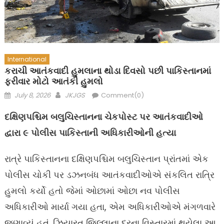
International
કરાચી આતંકવાદી હુમલાના થોડા દિવસો પછી પાકિસ્તાનમાં
ફરીવાર મોટો આતંકી હુમલો
Posted
Author
July 8, 2026
JKJGS
Comment(0)
on
દક્ષિણપશ્ચિમ બલુચિસ્તાનના ચેકપોસ્ટ પર આતંકવાદીઓ
દ્વારા ૯ પોલીસ પાકિસ્તાની અધિકારીઓની હત્યા
રાત્રે પાકિસ્તાનના દક્ષિણપશ્ચિમ બલુચિસ્તાન પ્રાંતમાં એક
પોલીસ ચોકી પર ડઝનબંધ આતંકવાદીઓએ સંકલિત રાત્રિ
હુમલો કર્યો હતો જેમાં ઓછામાં ઓછા નવ પોલીસ
અધિકારીઓ માર્યા ગયા હતા, એમ અધિકારીઓએ મંગળવારે
જણાવ્યું હતું. ઝિયારત જિલ્લાના દૂરના વિસ્તારમાં થયેલા આ