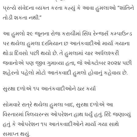
પ્રત્યે સંવેદના વ્યક્ત કરતા કહ્યું કે આવા હુમલાઓ “શાંતિને
તોડી શકતા નથી.”
આ હુમલો ૨૯ જૂનના રોજ કરાચીમાં સિંધ રેન્જર્સ કમ્પાઉન્ડ
પર થયેલા હુમલા દરમિયાન છ આતંકવાદીઓ માર્યા ગયાના
થોડા દિવસો પછી થયો છે. તે હુમલામાં ચાર અર્ધલશ્કરી
જવાનોએ પણ જીવ ગુમાવ્યા હતા, જે ઓક્ટોબર ૨૦૨૪ પછી
શહેરનો પહેલો મોટો આતંકવાદી હુમલો હોવાનું કહેવાય છે.
સુરક્ષા દળોએ ૧૫ આતંકવાદીઓને ઠાર કર્યા
સોમવારે રાત્રે થયેલા હુમલા બાદ, સુરક્ષા દળોએ આ
વિસ્તારમાં ક્લિયરન્સ ઓપરેશન હાથ ધર્યું હતું. રિંદે જણાવ્યું
હતું કે ઓપરેશન ૧૫ આતંકવાદીઓને માર્યા ગયા સાથે
સમાપ્ત થયું.