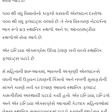
સીધા જાેડે છે.
૧૦૦ થી વધુ વિમાનોનો કાફલો ધરાવતી એરલાઇન દરરોજ
૫૦૦ થી વધુ ફ્લાઇટ્સ ચલાવે છે. તે તેના વિસ્તરણ નેટવર્કના
ભાગ રૂપે ૪૩ સ્થાનિક સ્થળો અને ૧૬ આંતરરાષ્ટ્રીય
સ્થળોએ સેવા આપે છે.
એર ઇન્ડિયા એક્સપ્રેસ ઊંચા ઇંધણ ખર્ચ વચ્ચે સ્થાનિક
ફ્લાઇટ્સ ઘટાડે છે
મે મહિનાની શરૂઆતમાં, ભારતની અગ્રણી એરલાઇન્સે
વધતી જતી ઉડ્ડયન ઇંધણની કિંમતો અને નબળી મુસાફરોની
માંગને કારણે ખર્ચ પર દબાણ આવતાં સ્થાનિક ફ્લાઇટ
કામગીરીમાં અસ્થાયી ઘટાડો કર્યો હતો. એર ઇન્ડિયા, ઇન્ડિગો
અને એર ઇન્ડિયા એક્સપ્રેસે આગામી કેટલાક મહિનાઓમાં
તેમના સ્થાનિક સમયપત્રકમાં ઘટાડો કરવાની જાહેરાત કરી