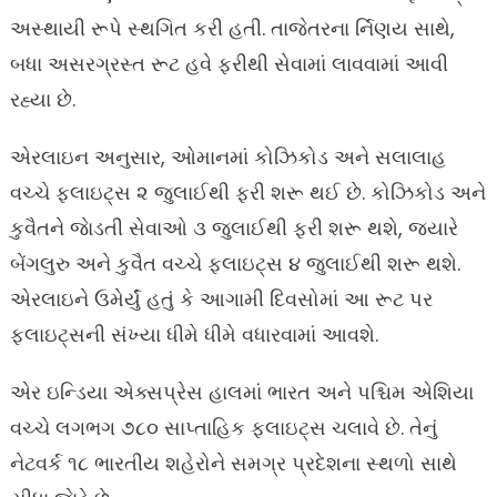
અસ્થાયી રૂપે સ્થગિત કરી હતી. તાજેતરના ર્નિણય સાથે,
બધા અસરગ્રસ્ત રૂટ હવે ફરીથી સેવામાં લાવવામાં આવી
રહ્યા છે.
એરલાઇન અનુસાર, ઓમાનમાં કોઝિકોડ અને સલાલાહ
વચ્ચે ફ્લાઇટ્સ ૨ જુલાઈથી ફરી શરૂ થઈ છે. કોઝિકોડ અને
કુવૈતને જાેડતી સેવાઓ ૩ જુલાઈથી ફરી શરૂ થશે, જ્યારે
બેંગલુરુ અને કુવૈત વચ્ચે ફ્લાઇટ્સ ૪ જુલાઈથી શરૂ થશે.
એરલાઇને ઉમેર્યું હતું કે આગામી દિવસોમાં આ રૂટ પર
ફ્લાઇટ્સની સંખ્યા ધીમે ધીમે વધારવામાં આવશે.
એર ઇન્ડિયા એક્સપ્રેસ હાલમાં ભારત અને પશ્ચિમ એશિયા
વચ્ચે લગભગ ૭૮૦ સાપ્તાહિક ફ્લાઇટ્સ ચલાવે છે. તેનું
નેટવર્ક ૧૮ ભારતીય શહેરોને સમગ્ર પ્રદેશના સ્થળો સાથે