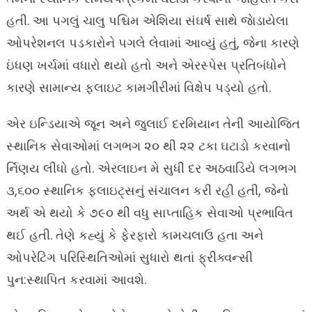
હતી. આ પગલું ચાલુ પશ્ચિમ એશિયા સંઘર્ષ સાથે જાેડાયેલા
ઓપરેશનલ પડકારોને પગલે લેવામાં આવ્યું હતું, જેના કારણે
ઇંધણ ખર્ચમાં વધારો થયો હતો અને એરસ્પેસ પ્રતિબંધોને
કારણે સામાન્ય ફ્લાઇટ કામગીરીમાં વિક્ષેપ પડ્યો હતો.
એર ઇન્ડિયાએ જૂન અને જુલાઈ દરમિયાન તેની આયોજિત
સ્થાનિક સેવાઓમાં લગભગ ૨૦ થી ૨૨ ટકા ઘટાડો કરવાનો
ર્નિણય લીધો હતો. એરલાઇન મે સુધી દર અઠવાડિયે લગભગ
૩,૬૦૦ સ્થાનિક ફ્લાઇટ્સનું સંચાલન કરી રહી હતી, જેનો
અર્થ એ થયો કે ૭૯૦ થી વધુ સાપ્તાહિક સેવાઓ પ્રભાવિત
થઈ હતી. તેણે કહ્યું કે ફેરફારો કામચલાઉ હતા અને
ઓપરેટિંગ પરિસ્થિતિઓમાં સુધારો થતાં ફ્રીક્વન્સી
પુન:સ્થાપિત કરવામાં આવશે.