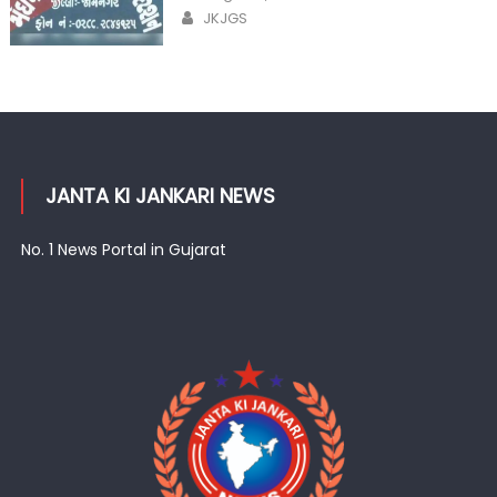
on
Author
JKJGS
JANTA KI JANKARI NEWS
No. 1 News Portal in Gujarat