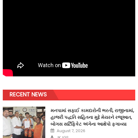
RECENT NEWS
મનપામાં સફાઈ કામદારોની ભરતી, રાજીનામાં,
હાજરી પદ્ધતિ સહિતના મુદ્દે મેયરને રજૂઆત,
બોગસ સર્ટિફિકેટ અંગેના આક્ષેપો ફગાવ્યા
Posted
August 7, 2026
on
Author
JKJGS