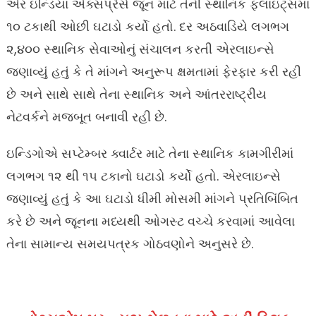
એર ઇન્ડિયા એક્સપ્રેસે જૂન માટે તેની સ્થાનિક ફ્લાઇટ્સમાં
૧૦ ટકાથી ઓછી ઘટાડો કર્યો હતો. દર અઠવાડિયે લગભગ
૨,૪૦૦ સ્થાનિક સેવાઓનું સંચાલન કરતી એરલાઇન્સે
જણાવ્યું હતું કે તે માંગને અનુરૂપ ક્ષમતામાં ફેરફાર કરી રહી
છે અને સાથે સાથે તેના સ્થાનિક અને આંતરરાષ્ટ્રીય
નેટવર્કને મજબૂત બનાવી રહી છે.
ઇન્ડિગોએ સપ્ટેમ્બર ક્વાર્ટર માટે તેના સ્થાનિક કામગીરીમાં
લગભગ ૧૨ થી ૧૫ ટકાનો ઘટાડો કર્યો હતો. એરલાઇન્સે
જણાવ્યું હતું કે આ ઘટાડો ધીમી મોસમી માંગને પ્રતિબિંબિત
કરે છે અને જૂનના મધ્યથી ઓગસ્ટ વચ્ચે કરવામાં આવેલા
તેના સામાન્ય સમયપત્રક ગોઠવણોને અનુસરે છે.