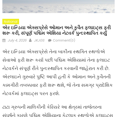
National
એર ઇન્ડિયા એક્સપ્રેસે ઓમાન અને કુવૈત ફ્લાઇટ્સ ફરી
શરૂ કરી, સંપૂર્ણ પશ્ચિમ એશિયા નેટવર્ક પુન:સ્થાપિત કર્યું
Posted
Author
July 4, 2026
JKJGS
Comment(0)
on
એર ઇન્ડિયા એક્સપ્રેસે તેના બાકીના સ્થગિત સ્થળોએ
સેવાઓ ફરી શરૂ કર્યા પછી પશ્ચિમ એશિયામાં તેના ફ્લાઇટ
નેટવર્કને સંપૂર્ણ રીતે પુન:સ્થાપિત કરવાની જાહેરાત કરી છે.
એરલાઇને ગુરુવારે પુષ્ટિ આપી હતી કે ઓમાન અને કુવૈતની
કામગીરી તબક્કાવાર ફરી શરૂ થશે, જે તેના સમગ્ર પ્રાદેશિક
નેટવર્કમાં ફ્લાઇટ્સ પરત ફરશે.
ટાટા ગ્રુપની માલિકીની કેરિયરે આ ક્ષેત્રમાં તાજેતરના
સંઘર્ષને કારણે પશ્ચિમ એશિયાના કેટલાક સ્થળોએ ફ્લાઇટ્સ