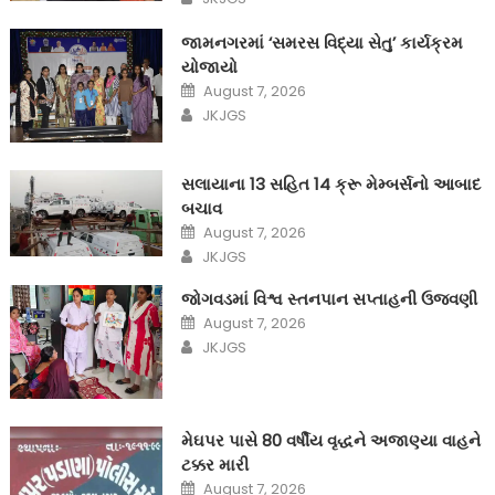
જામનગરમાં ‘સમરસ વિદ્યા સેતુ’ કાર્યક્રમ
યોજાયો
Posted
August 7, 2026
on
Author
JKJGS
સલાયાના 13 સહિત 14 ક્રૂ મેમ્બર્સનો આબાદ
બચાવ‎
Posted
August 7, 2026
on
Author
JKJGS
જોગવડમાં વિશ્વ સ્તનપાન સપ્તાહની ઉજવણી
Posted
August 7, 2026
on
Author
JKJGS
મેઘપર પાસે 80 વર્ષીય વૃદ્ધને અજાણ્યા વાહને
ટક્કર મારી
Posted
August 7, 2026