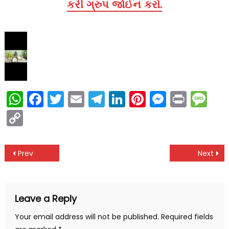
કરી ગ્રુપ જોઈન કરો.
WhatsApp
Facebook
Twitter
Email
Telegram
LinkedIn
Pinterest
Messen
Print
Me
Copy
Link
Post
Prev
Next
navigation
Leave a Reply
Your email address will not be published.
Required fields