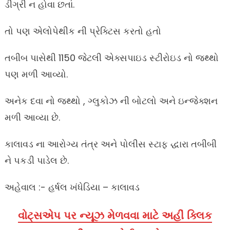
ડીગ્રી ન હોવા છતાં.
તો પણ એલોપેથીક ની પ્રેક્ટિસ કરતો હતો
તબીબ પાસેથી 1150 જેટલી એક્સપાઇડ સ્ટીરોઇડ નો જથ્થો
પણ મળી આવ્યો.
અનેક દવા નો જથ્થો , ગ્લુકોઝ ની બોટલો અને ઇન્જેક્શન
મળી આવ્યા છે.
કાલાવડ ના આરોગ્ય તંત્ર અને પોલીસ સ્ટાફ દ્ધારા તબીબી
ને પકડી પાડેલ છે.
અહેવાલ :- હર્ષલ ખંધેડિયા – કાલાવડ
વોટ્સએપ પર ન્યૂઝ મેળવવા માટે અહીં ક્લિક