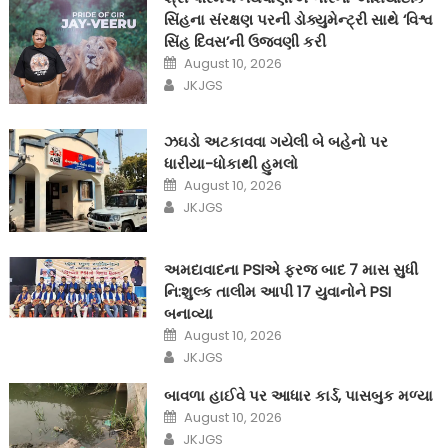
સિંહના સંરક્ષણ પરની ડોક્યુમેન્ટ્રી સાથે ‘વિશ્વ
સિંહ દિવસ’ની ઉજવણી કરી
Posted
August 10, 2026
on
Author
JKJGS
ઝઘડો અટકાવવા ગયેલી બે બહેનો પર
ધારીયા-ધોકાથી હુમલો
Posted
August 10, 2026
on
Author
JKJGS
અમદાવાદના PSIએ ફરજ બાદ 7 માસ સુધી
નિ:શુલ્ક તાલીમ આપી 17 યુવાનોને PSI
બનાવ્યા
Posted
August 10, 2026
on
Author
JKJGS
બાવળા હાઈવે પર આધાર કાર્ડ, પાસબુક મળ્યા
Posted
August 10, 2026
on
Author
JKJGS