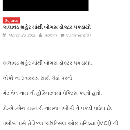
Gujarat
કાલાવડ શહેર માંથી બોગસ ડોક્ટર પકડાયો
Posted
Author
March 26, 2020
Admin
Comment(0)
on
કાલાવડ શહેર માંથી બોગસ ડોક્ટર પકડાયો.
લોકો ના સ્વાસ્થ્ય સાથે ચેડાં કરતો
ગેટ વેલ નામ ની હોસ્પિટલમાં પેક્ટિસ કરતો હતો.
ડો.એ .એન .મસ્તકી નામના તબીબી ને પકડી પાડેલ છે.
તબીબ પાસે મેડિકલ કાઉન્સિલ ઓફ ઇન્ડિયા (MCI) ની