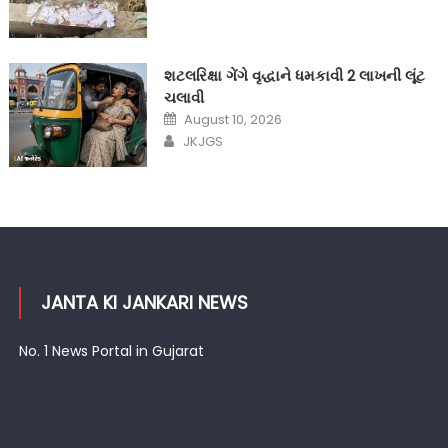
શટલરિક્ષા ગેંગે વૃદ્ધાને ધમકાવી 2 લાખની લૂંટ
ચલાવી
Posted
August 10, 2026
on
Author
JKJGS
JANTA KI JANKARI NEWS
No. 1 News Portal in Gujarat