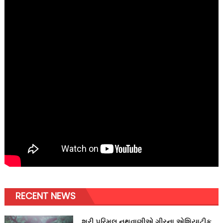
RECENT NEWS
શ્રી પરિમલ નથવાણીએ ગીરના એશિયાટીક