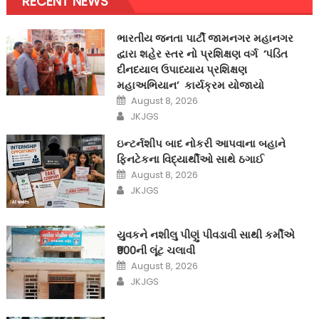
RECENT NEWS
ભારતીય જનતા પાર્ટી જામનગર મહાનગર
દ્વારા શહેર સ્તર નો પ્રશિક્ષણ વર્ગ ‘પંડિત
દીનદયાલ ઉપાધ્યાય પ્રશિક્ષણ
મહાઅભિયાન’ કાર્યક્રમ યોજાયો
Posted
August 8, 2026
on
Author
JKJGS
ઇન્ટર્નશીપ બાદ નોકરી આપવાના બહાને
ફિનટેકના વિદ્યાર્થીઓ સાથે ઠગાઈ
Posted
August 8, 2026
on
Author
JKJGS
યુવકને નશીલુ પીણું પીવડાવી સાથી કર્મીએ
₹900ની લૂંટ ચલાવી
Posted
August 8, 2026
on
Author
JKJGS