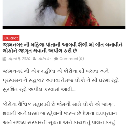
Gujarat
જામનગર ની મહિલા પોતાની આગવી શૈલી માં ગીત બનાવીને
લોકોને જાગૃત થવાની અપીલ કરી છે
Posted
Author
April 5, 2020
Admin
Comment(0)
on
જામનગર ની એક મહીલા એ કોરોના થી બચવા અને
પ્રસાસન ને સહકાર આપવા તેમજ લોકો ને સૌ ઘરમાં રહો
સુરક્ષિત રહો અપીલ કરવામાં આવી…..
કોરોના વૈશ્વિક મહામારી છે જેમની સામે લોકો એ જાગૃત
થવાની અને ઘરમાં જ રહેવાની જરૂર છે દેશના વડાપ્રધાન
અને રાજ્ય સરકારની સૂચના અને કાયદાનું પાલન કરવું