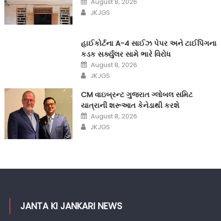
August 8, 2026
on
Author
JKJGS
હાઈકોર્ટના A-4 સાઈઝ પેપર અને ટાઈપિંગના
કડક સર્ક્યુલર સામે ભારે વિરોધ
Posted
August 8, 2026
on
Author
JKJGS
CM વાઇબ્રન્ટ ગુજરાત ગ્લોબલ સમિટ
યાત્રાની શરૂઆત કેનેડાથી કરશે
Posted
August 8, 2026
on
Author
JKJGS
JANTA KI JANKARI NEWS