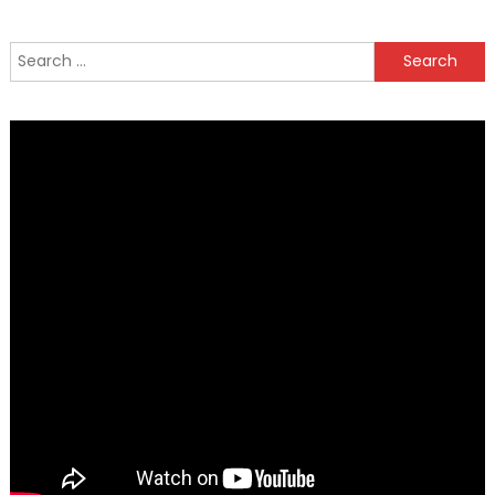
Search
for: