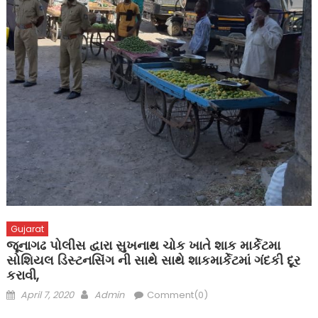
Gujarat
જૂનાગઢ પોલીસ દ્વારા સુખનાથ ચોક ખાતે શાક માર્કેટમા
સોશિયલ ડિસ્ટનસિંગ ની સાથે સાથે શાકમાર્કેટમાં ગંદકી દૂર
કરાવી,
Posted
Author
April 7, 2020
Admin
Comment(0)
on