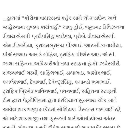
_હાલમાં *કોરોના વાયરસનાં કહેર સામે લોક ડાઉન અને
જાહેરનામા મુજબ કાર્યવાહી* ચાલુ હોઈ, જૂનાગઢ ડિવિઝનના
ડીવાયએસપી પ્રદીપસિંહ જાડેજા, પ્રોબે. ડીવાયએસપી
એમ.ડી.બારીયા, ક્રાઇમબ્રાન્ચ પી.આઈ. આર.સી.કાનામીયા,
પીએસઆઇ આર.કે.ગોહિલ, ટ્રાફિક પીએસઆઇ એ.સી.
ઝાલા સહિતના અધિકારીઓ તથા સ્ટાફના હે.કો. ઝવેરગીરી,
સંજયભાઈ ગઢવી, સાહિલભાઈ, ડાયાભાઇ, અશોકભાઈ,
કમલેશભાઈ, દેવાભાઈ, દેવેન્દ્રસિંહ, કમાન્ડો ભગાભાઈ,
ટ્રાફિક બ્રિગેડ ભાવિનભાઈ, પવનભાઈ, સહિતના સ્ટાફની
ટીમ દ્વારા પેટ્રોલિંગમાં હતા દરમિયાન સુખનાથ ચોક ખાતે
આવેલ શાકભાજી માર્કેટમાં સોશિયલ ડિસ્ટન્સ જળવાઈ રહે
એ માટે શાકભાજી તથા ફ્રૂટની લારીઓમાં યોગ્ય અંતર
રખાવી, ગોઠવણ કરાવી દીધેલ સાથસાથે શાકમાર્કેટ ભરાય છે