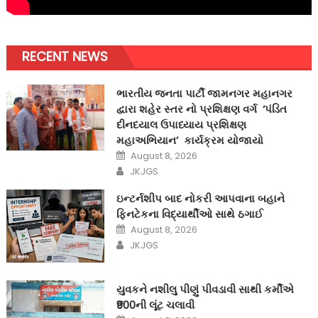
RECENT NEWS
ભારતીય જનતા પાર્ટી જામનગર મહાનગર
દ્વારા શહેર સ્તર નો પ્રશિક્ષણ વર્ગ ‘પંડિત
દીનદયાલ ઉપાધ્યાય પ્રશિક્ષણ
મહાઅભિયાન’ કાર્યક્રમ યોજાયો
Posted
August 8, 2026
on
Author
JKJGS
ઇન્ટર્નશીપ બાદ નોકરી આપવાના બહાને
ફિનટેકના વિદ્યાર્થીઓ સાથે ઠગાઈ
Posted
August 8, 2026
on
Author
JKJGS
યુવકને નશીલુ પીણું પીવડાવી સાથી કર્મીએ
₹900ની લૂંટ ચલાવી
Posted