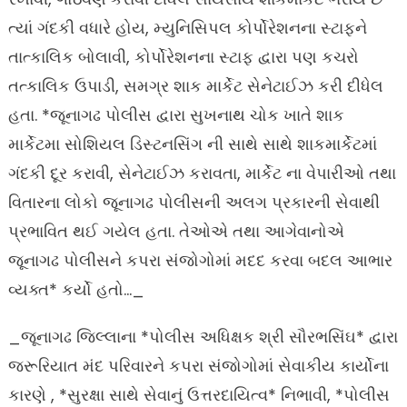
ત્યાં ગંદકી વધારે હોય, મ્યુનિસિપલ કોર્પોરેશનના સ્ટાફને
તાત્કાલિક બોલાવી, કોર્પોરેશનના સ્ટાફ દ્વારા પણ કચરો
તત્કાલિક ઉપાડી, સમગ્ર શાક માર્કેટ સેનેટાઈઝ કરી દીધેલ
હતા. *જૂનાગઢ પોલીસ દ્વારા સુખનાથ ચોક ખાતે શાક
માર્કેટમા સોશિયલ ડિસ્ટનસિંગ ની સાથે સાથે શાકમાર્કેટમાં
ગંદકી દૂર કરાવી, સેનેટાઈઝ કરાવતા, માર્કેટ ના વેપારીઓ તથા
વિતારના લોકો જૂનાગઢ પોલીસની અલગ પ્રકારની સેવાથી
પ્રભાવિત થઈ ગયેલ હતા. તેઓએ તથા આગેવાનોએ
જૂનાગઢ પોલીસને કપરા સંજોગોમાં મદદ કરવા બદલ આભાર
વ્યક્ત* કર્યો હતો…_
_જૂનાગઢ જિલ્લાના *પોલીસ અધિક્ષક શ્રી સૌરભસિંઘ* દ્વારા
જરૂરિયાત મંદ પરિવારને કપરા સંજોગોમાં સેવાકીય કાર્યોના
કારણે , *સુરક્ષા સાથે સેવાનું ઉત્તરદાયિત્વ* નિભાવી, *પોલીસ