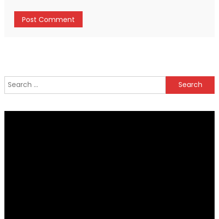
Search
for: