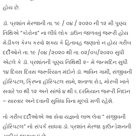
હોય છે.
ડૉ. પ્રશાંત મેરજાની તા. ૧૯ / ૦૪ / ૨૦૨૦ ની ૧૨ મી પુણ્ય
તિથિએ “કોરોના” ના લીધે લોક ડાઉન જાળવવું જરૂરી હોય
મેડીકલ કેમ્પ કરવો શક્ય કે હિતાવહ જણાતો ન હોય ગરીબ
દર્દીઓને તા. ૧૯ /૦૪ /૨૦૨૦ થી તા. ૦૨/૦૫/૨૦૨૦ સુધી
એટલે કે ડૉ. પ્રશાંતની પૂણ્ય તિથિથી ૨- મે જન્મદિન સુધી
૧૪ દિવસ દિવસ જરૂરિયાત મંદોને ડૉ. ભાવિન ગામી, સંજીવની
હોસ્પિટલ, ક્રિષ્ના હૉસ્પિટલ સામે, શનાળા રોડ, મોરબી ખાતે
સવારે ૧૦ થી ૧૨ અને સાંજે ૪ થી ૬ દરમિયાન જરૂરી નિદાન
– સારવાર અને દવાની સુવિધા વિના મૂલ્યે મળી રહેશે.
તો ગરીબ દર્દીઓએ આ સેવા યજ્ઞનો લાભ લેવા ” સંજીવની
હોસ્પિટલ” નો સંપર્ક સાધવા ડૉ. પ્રશાંત મેરજા ફાઉન્ડેશનની