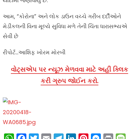
યાદીમાં જણાવાયું છે.
આમ, “કોરોના” અને લોક ડાઉન વચ્ચે ગરીબ દર્દીઓને
મેડીકલની વિના મૂલ્યે સુવિધા મળે તેની ચિંતા ધારાસભ્યએ
સેવી છે
રીપોર્ટ…આશિફ ખોરમ મોરબી
વોટ્સએપ પર ન્યૂઝ મેળવવા માટે અહીં ક્લિક
કરી ગ્રુપ જોઈન કરો.
WhatsApp
Facebook
Twitter
Email
Telegram
LinkedIn
Pinterest
Messen
Print
Me