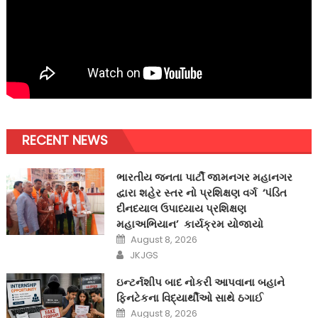
RECENT NEWS
ભારતીય જનતા પાર્ટી જામનગર મહાનગર
દ્વારા શહેર સ્તર નો પ્રશિક્ષણ વર્ગ ‘પંડિત
દીનદયાલ ઉપાધ્યાય પ્રશિક્ષણ
મહાઅભિયાન’ કાર્યક્રમ યોજાયો
Posted
August 8, 2026
on
Author
JKJGS
ઇન્ટર્નશીપ બાદ નોકરી આપવાના બહાને
ફિનટેકના વિદ્યાર્થીઓ સાથે ઠગાઈ
Posted
August 8, 2026