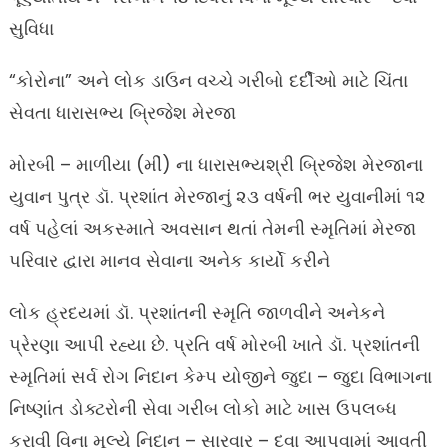
સુવિધા
“કોરોના” અને લોક ડાઉન વચ્ચે ગરીબો દર્દીઓ માટે ચિંતા
સેવતા ધારાસભ્ય બ્રિજેશ મેરજા
મોરબી – માળીયા (મીં) ના ધારાસભ્યશ્રી બ્રિજેશ મેરજાના
યુવાન પુત્ર ડૉ. પ્રશાંત મેરજાનું ૨૩ વર્ષની ભર યુવાનીમાં ૧૨
વર્ષ પહેલાં અકસ્માતે અવસાન થતાં તેમની સ્મૃતિમાં મેરજા
પરિવાર દ્વારા માનવ સેવાના અનેક કાર્યો કરીને
લોક હ્રદયમાં ડૉ. પ્રશાંતની સ્મૃતિ જાળવીને અનેકને
પ્રેરણા આપી રહ્યા છે. પ્રતિ વર્ષ મોરબી ખાતે ડૉ. પ્રશાંતની
સ્મૃતિમાં સર્વ રોગ નિદાન કેમ્પ યોજીને જુદા – જુદા વિભાગના
નિષ્ણાંત ડોક્ટરોની સેવા ગરીબ લોકો માટે ખાસ ઉપલબ્ધ
કરાવી વિના મૂલ્યે નિદાન – સારવાર – દવા આપવામાં આવતી