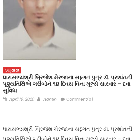
Gujarat
ધારાસભ્યશ્રી બ્રિજેશ મેરજાના સદ્દગત પુત્ર ડૉ. પ્રશાંતની
પૂણ્યતિથિએ ગરીબોને ૧૪ દિવસ વિના મૂલ્યે સારવાર – દવા
સુવિધા
Posted
Author
April 19, 2020
Admin
Comment(0)
on
ધારાસભ્યશ્રી બ્રિજેશ મેરજાના સદ્દગત પુત્ર ડૉ. પ્રશાંતની
પૂણ્યતિથિએ ગરીબોને ૧૪ દિવસ વિના મૂલ્યે સારવાર – દવા