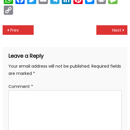
Copy
Link
Post
Prev
Next
navigation
Leave a Reply
Your email address will not be published.
Required fields
are marked
*
Comment
*