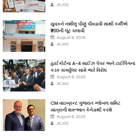
on
Author
JKJGS
યુવકને નશીલુ પીણું પીવડાવી સાથી કર્મીએ
₹900ની લૂંટ ચલાવી
Posted
August 8, 2026
on
Author
JKJGS
હાઈકોર્ટના A-4 સાઈઝ પેપર અને ટાઈપિંગના
કડક સર્ક્યુલર સામે ભારે વિરોધ
Posted
August 8, 2026
on
Author
JKJGS
CM વાઇબ્રન્ટ ગુજરાત ગ્લોબલ સમિટ
યાત્રાની શરૂઆત કેનેડાથી કરશે
Posted
August 8, 2026
on
Author
JKJGS