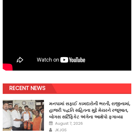
RECENT NEWS
મનપામાં સફાઈ કામદારોની ભરતી, રાજીનામાં,
હાજરી પદ્ધતિ સહિતના મુદ્દે મેયરને રજૂઆત,
બોગસ સર્ટિફિકેટ અંગેના આક્ષેપો ફગાવ્યા
Posted
August 7, 2026
on
Author
JKJGS