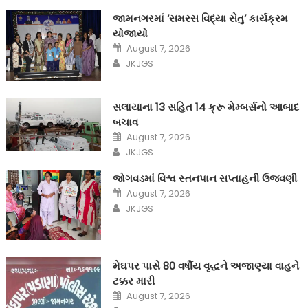
જામનગરમાં ‘સમરસ વિદ્યા સેતુ’ કાર્યક્રમ
યોજાયો
Posted
August 7, 2026
on
Author
JKJGS
સલાયાના 13 સહિત 14 ક્રૂ મેમ્બર્સનો આબાદ
બચાવ‎
Posted
August 7, 2026
on
Author
JKJGS
જોગવડમાં વિશ્વ સ્તનપાન સપ્તાહની ઉજવણી
Posted
August 7, 2026
on
Author
JKJGS
મેઘપર પાસે 80 વર્ષીય વૃદ્ધને અજાણ્યા વાહને
ટક્કર મારી
Posted
August 7, 2026
on