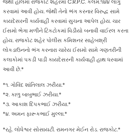
જેથી હાલમાં રાજકોટ શહેરમાં C.R.P.C. કલમ.૧૪૪ લાગુ
કરવામાં આવી હોય. જેથી તેનો ભંગ કરનાર વિરુદ્ધ સામે
કાયદેસરની કાર્યવાહી કરવામાં સુચના આપેલ હોય. ચાર
ઈસમો ભેગા મળીને ટિકટોકમાં વિડીયો બનાવી વાઈરલ કરતા
હોય. રાજકોટ શહેર પોલીસ કમિશનર સાહેબશ્રી
લોકડાઉનનો ભંગ કરનારા ચારેય ઈસમો સામે ગણતરીની
કલાકોમાં પકડી પાડી કાયદેસરની કાર્યવાહી હાથ ધરવામાં
આવી છે.*
*૧. ગોવિંદ શાંતિલાલ ઝરીયા.*
*૨. કાળુ બાબુભાઈ ઝરીયા.*
*૩. આકાશ દિપકભાઈ ઝરીયા.*
*૪. અમન ફારૂકભાઈ મુલ્લા.*
*રહે. લોધેશ્વર સોસાયટી. રામનગર મેઈન રોડ. રાજકોટ.*