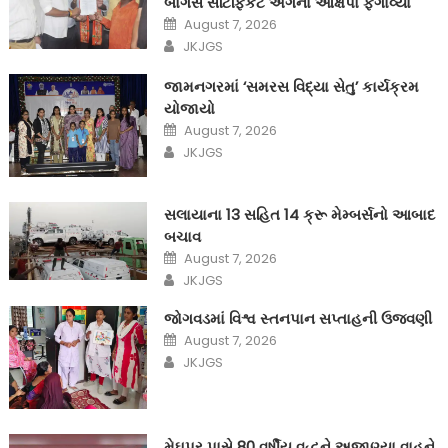
બોગસ સર્ટિફિકેટ અંગેના આક્ષેપો ફગાવ્યા
Posted
August 7, 2026
on
Author
JKJGS
જામનગરમાં ‘સમરસ વિદ્યા સેતુ’ કાર્યક્રમ
યોજાયો
Posted
August 7, 2026
on
Author
JKJGS
સલાયાના 13 સહિત 14 ક્રૂ મેમ્બર્સનો આબાદ
બચાવ‎
Posted
August 7, 2026
on
Author
JKJGS
જોગવડમાં વિશ્વ સ્તનપાન સપ્તાહની ઉજવણી
Posted
August 7, 2026
on
Author
JKJGS
મેઘપર પાસે 80 વર્ષીય વૃદ્ધને અજાણ્યા વાહને