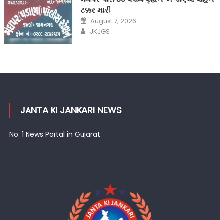
ટક્કર મારી
Posted
August 7, 2026
on
Author
JKJGS
JANTA KI JANKARI NEWS
No. 1 News Portal in Gujarat