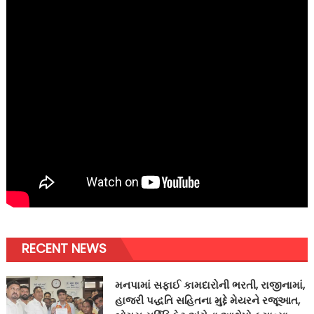
RECENT NEWS
મનપામાં સફાઈ કામદારોની ભરતી, રાજીનામાં,
હાજરી પદ્ધતિ સહિતના મુદ્દે મેયરને રજૂઆત,