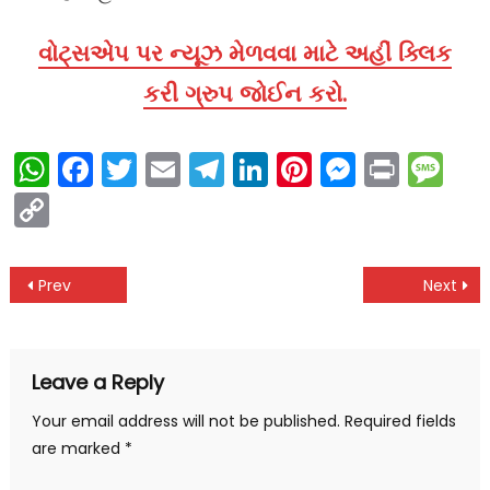
વોટ્સએપ પર ન્યૂઝ મેળવવા માટે અહીં ક્લિક
કરી ગ્રુપ જોઈન કરો.
WhatsApp
Facebook
Twitter
Email
Telegram
LinkedIn
Pinterest
Messen
Print
Me
Copy
Link
Post
Prev
Next
navigation
Leave a Reply
Your email address will not be published.
Required fields
are marked
*