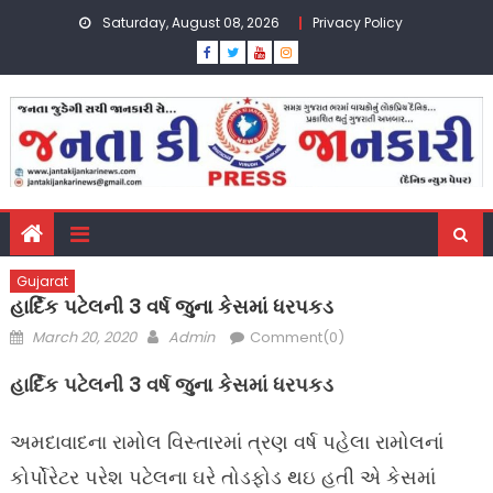
Skip
Saturday, August 08, 2026
Privacy Policy
to
content
Gujarat
હાર્દિક પટેલની 3 વર્ષ જુના કેસમાં ધરપકડ
Posted
Author
March 20, 2020
Admin
Comment(0)
on
હાર્દિક પટેલની
3
વર્ષ જુના કેસમાં ધરપકડ
અમદાવાદના રામોલ વિસ્તારમાં ત્રણ વર્ષ પહેલા રામોલનાં
કોર્પોરેટર પરેશ પટેલના ઘરે તોડફોડ થઇ હતી એ કેસમાં