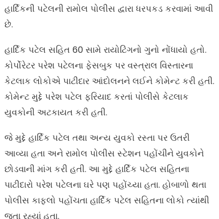
હાર્દિકની પટેલની રામોલ પોલીસ દ્વારા ધરપકડ કરવામાં આવી
છે.
હાર્દિક પટેલ સહિત 60 સામે રાયોટિંગનો ગુનો નોંધાયો હતો.
કોર્પોરેટર પરેશ પટેલના ફેસબુક પર વસ્ત્રાલ વિસ્તારના
કેટલાક લોકોએ પાટીદાર આંદોલનને લઈને કોમેન્ટ કરી હતી.
કોમેન્ટ મુદ્દે પરેશ પટેલ ફરિયાદ કરતાં પોલીસે કેટલાક
યુવકોની અટકાયત કરી હતી.
જે મુદ્દે હાર્દિક પટેલ તથા અન્ય યુવકો રસ્તા પર ઉતરી
આવ્યા હતા અને રામોલ પોલીસ સ્ટેશન પહોંચીને યુવકોને
છોડવાની માંગ કરી હતી. આ મુદ્દે હાર્દિક પટેલ સહિતના
પાટીદારો પરેશ પટેલના ઘરે પણ પહોંચ્યા હતા. હોબાળો થતા
પોલીસ કાફલો પહોંચતા હાર્દિક પટેલ સહિતના લોકો ત્યાંથી
જતા રહ્યાં હતા.