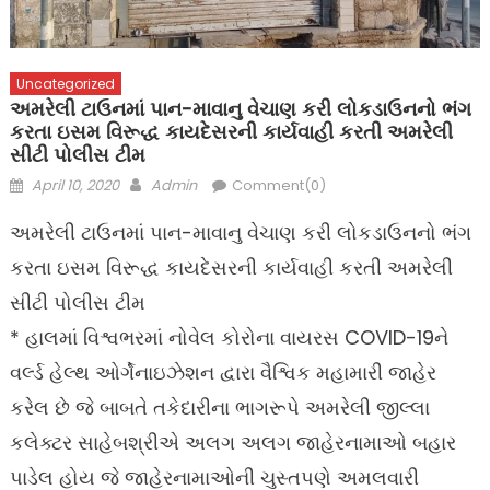
Uncategorized
અમરેલી ટાઉનમાં પાન-માવાનુ વેચાણ કરી લોકડાઉનનો ભંગ
કરતા ઇસમ વિરૂદ્ધ કાયદેસરની કાર્યવાહી કરતી અમરેલી
સીટી પોલીસ ટીમ
Posted
Author
April 10, 2020
Admin
Comment(0)
on
અમરેલી ટાઉનમાં પાન-માવાનુ વેચાણ કરી લોકડાઉનનો ભંગ
કરતા ઇસમ વિરૂદ્ધ કાયદેસરની કાર્યવાહી કરતી અમરેલી
સીટી પોલીસ ટીમ
* હાલમાં વિશ્વભરમાં નોવેલ કોરોના વાયરસ COVID-19ને
વર્લ્ડ હેલ્થ ઓર્ગેનાઇઝેશન દ્વારા વૈશ્વિક મહામારી જાહેર
કરેલ છે જે બાબતે તકેદારીના ભાગરૂપે અમરેલી જીલ્લા
કલેક્ટર સાહેબશ્રીએ અલગ અલગ જાહેરનામાઓ બહાર
પાડેલ હોય જે જાહેરનામાઓની ચુસ્તપણે અમલવારી