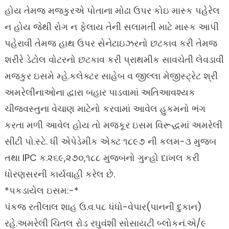
હોય તેમજ મજકુરએ પોતાના મોઢા ઉપર કોઇ માસ્ક પહેરેલ
ન હોય જેથી રોગ ન ફેલાય તેની સલામતી માટે માસ્ક આપી
પહેરાવી તેમજ હાથ ઉપર સેનેટાઇઝરનો છટકાવ કરી તેમજ
શરીરે ડેટોલ વોટરનો છટકાવ કરી પ્રાથમીક સાવચેતી લેવડાવી
મજકુર ઇસમે મ્હે.કલેક્ટર સાહેબ વ જીલ્લા મેજીસ્ટ્રેટ શ્રી
અમરેલીનાઓના દ્વારા બહાર પાડવામાં અતિઆવશ્યક
ચીજવસ્તુના વેચાણ માટેનો કરવામાં આવેલ હુકમનો ભંગ
કરતા મળી આવેલ હોય તો મજકૂર ઇસમ વિરૂદ્ધમાં અમરેલી
સીટી પો.સ્ટે. ધી એપેડેમીક એક્ટ ૧૮૯૭ ની કલમ-૩ મુજબ
તથા IPC ક.૨૬૯,૨૭૦,૧૮૮ મુજબનો ગુન્હો દાખલ કરી
ધોરણસરની કાર્યવાહી કરેલ છે.
*પકડાયેલ ઇસમ:-*
પંકજ રતીલાલ શાહ ઉ.વ.૫૮ ધંધો-વેપાર(પાનની દુકાન)
રહે.અમરેલી ચિતલ રોડ રઘુવંશી સોસાયટી બ્લોકનં.એ/૯