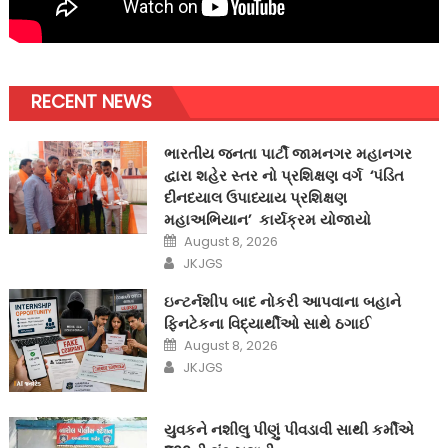
RECENT NEWS
ભારતીય જનતા પાર્ટી જામનગર મહાનગર
દ્વારા શહેર સ્તર નો પ્રશિક્ષણ વર્ગ ‘પંડિત
દીનદયાલ ઉપાધ્યાય પ્રશિક્ષણ
મહાઅભિયાન’ કાર્યક્રમ યોજાયો
Posted
August 8, 2026
on
Author
JKJGS
ઇન્ટર્નશીપ બાદ નોકરી આપવાના બહાને
ફિનટેકના વિદ્યાર્થીઓ સાથે ઠગાઈ
Posted
August 8, 2026
on
Author
JKJGS
યુવકને નશીલુ પીણું પીવડાવી સાથી કર્મીએ