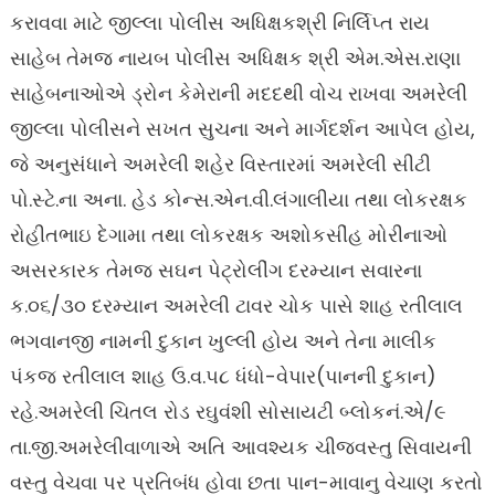
કરાવવા માટે જીલ્લા પોલીસ અધિક્ષકશ્રી નિર્લિપ્ત રાય
સાહેબ તેમજ નાયબ પોલીસ અધિક્ષક શ્રી એમ.એસ.રાણા
સાહેબનાઓએ ડ્રોન કેમેરાની મદદથી વોચ રાખવા અમરેલી
જીલ્લા પોલીસને સખત સુચના અને માર્ગદર્શન આપેલ હોય,
જે અનુસંધાને અમરેલી શહેર વિસ્તારમાં અમરેલી સીટી
પો.સ્ટે.ના અના. હેડ કોન્સ.એન.વી.લંગાલીયા તથા લોકરક્ષક
રોહીતભાઇ દેગામા તથા લોકરક્ષક અશોકસીંહ મોરીનાઓ
અસરકારક તેમજ સઘન પેટ્રોલીંગ દરમ્યાન સવારના
ક.૦૬/૩૦ દરમ્યાન અમરેલી ટાવર ચોક પાસે શાહ રતીલાલ
ભગવાનજી નામની દુકાન ખુલ્લી હોય અને તેના માલીક
પંકજ રતીલાલ શાહ ઉ.વ.૫૮ ધંધો-વેપાર(પાનની દુકાન)
રહે.અમરેલી ચિતલ રોડ રઘુવંશી સોસાયટી બ્લોકનં.એ/૯
તા.જી.અમરેલીવાળાએ અતિ આવશ્યક ચીજવસ્તુ સિવાયની
વસ્તુ વેચવા પર પ્રતિબંધ હોવા છતા પાન-માવાનુ વેચાણ કરતો