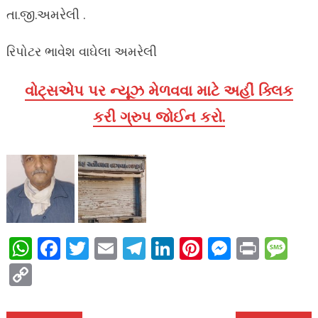
તા.જી.અમરેલી .
રિપોટર ભાવેશ વાઘેલા અમરેલી
વોટ્સએપ પર ન્યૂઝ મેળવવા માટે અહીં ક્લિક
કરી ગ્રુપ જોઈન કરો.
WhatsApp
Facebook
Twitter
Email
Telegram
LinkedIn
Pinterest
Messen
Print
Me
Copy
Link