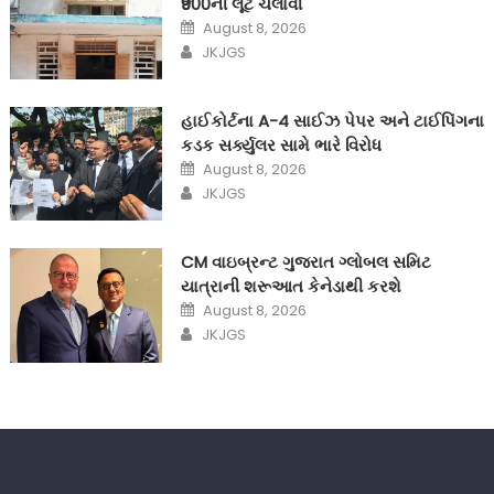
₹900ની લૂંટ ચલાવી
Posted
August 8, 2026
on
Author
JKJGS
હાઈકોર્ટના A-4 સાઈઝ પેપર અને ટાઈપિંગના
કડક સર્ક્યુલર સામે ભારે વિરોધ
Posted
August 8, 2026
on
Author
JKJGS
CM વાઇબ્રન્ટ ગુજરાત ગ્લોબલ સમિટ
યાત્રાની શરૂઆત કેનેડાથી કરશે
Posted
August 8, 2026
on
Author
JKJGS