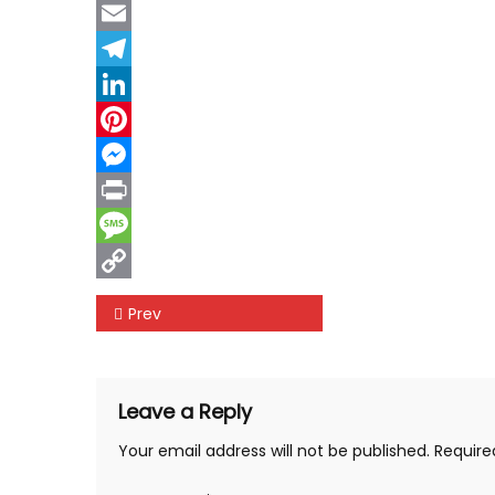
Twitter
Email
Telegram
LinkedIn
Pinterest
Messenger
Print
Message
Copy
Post
Prev
Link
navigation
Leave a Reply
Your email address will not be published.
Require