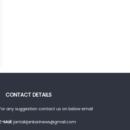
CONTACT DETAILS
For any suggestion contact us on below email
E-Mail:
jantakijankarinews@gmail.com