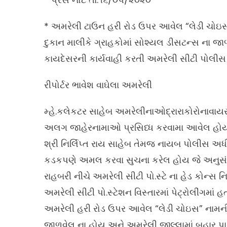
* અમરેલી ટાઉન હરી રોડ ઉપર આવેલ “લેડી ચોઇસ”
દુકાન માલીકે ગ્રાહકોમાં સોશ્યલ ડીસટન્સ ના જાળ
કાયદેસરની કાર્યવાહી કરતી અમરેલી સીટી પોલીસ
રીપોર્ટર ભાવેશ વાઘેલા અમરેલી
મ્હે.કલેકટર સાહેબ અમરેલીનાઓદ્રારાકોરોનાવાય
અલગ જાહેરનામાઓ પ્રસિધ્ધ કરવામા આવેલ હોય જ
શ્રી નિર્લિપ્ત રાય સાહેબ તેમજ નાયબ પોલીસ 
કડકપણે અમલ કરવા સુચના કરેલ હોય જે અનુસંધાન
રાહબરી નીચે અમરેલી સીટી પો.સ્ટે ના હેડ કોન્સ 
અમરેલી સીટી પો.સ્ટેશન વિસ્તારમાં પેટ્રોલીંગમાં
અમરેલી હરી રોડ ઉપર આવેલ “લેડી ચોઇસ” નામની દુ
જાળવેલ ના હોય અને અમરેલી જીલ્લામાં બહાર પાડ