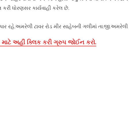
ાખલ કરી ધોરણસર કાર્યવાહી કરેલ છે.
ર રહે.અમરેલી ટાવર રોડ મીર સાહેબની ગલીમાં તા.જી.અમરેલી
માટે અહીં ક્લિક કરી ગ્રુપ જોઈન કરો.