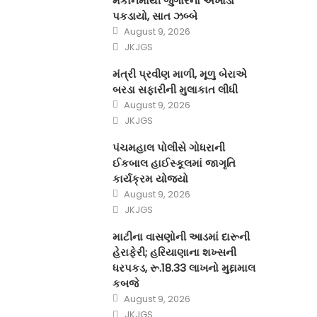
મકાનમાંથી જુગારનો અખાડો
પકડાયો, સાત ઝબ્બે
Posted
August 9, 2026
on
Author
JKJGS
મંત્રી પ્રવીણ માળી, મૂળુ બેરાએ
બરડા સફારીની મુલાકાત લીધી
Posted
August 9, 2026
on
Author
JKJGS
પંચમહાલ પોલીસે ગોધરાની
ઈકબાલ હાઈસ્કૂલમાં જાગૃતિ
કાર્યક્રમ યોજ્યો
Posted
August 9, 2026
on
Author
JKJGS
માટીના વાસણોની આડમાં દારૂની
હેરાફેરી; હરિયાણાના શખ્સની
ધરપકડ, રૂ.18.33 લાખનો મુદ્દામાલ
કબજે
Posted
August 9, 2026
on
Author
JKJGS