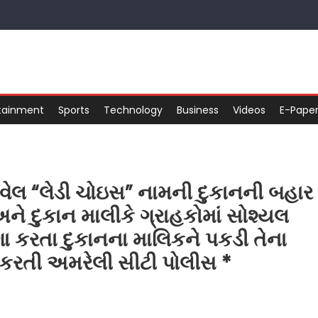
tainment
Sports
Technology
Business
Videos
E-Pape
ેલ “લેડી ચોઇસ” નામની દુકાનની બહાર
અને દુકાન માલીકે ગ્રાહકોમાં સોશ્યલ
ા કરતા દુકાનના માલિકને પકડી તેના
હી કરતી અમરેલી સીટી પોલીસ *