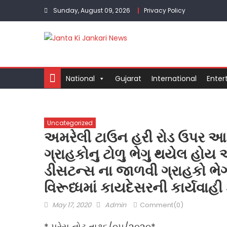
Skip
Sunday, August 09, 2026
Privacy Policy
to
content
National
Gujarat
International
Enter
Uncategorized
અમરેલી ટાઉન હરી રોડ ઉપર આવ
ગ્રાહકોનુ ટોળુ ભેગુ થયેલ હોય 
ડીસટન્સ ના જાળવી ગ્રાહકો ભેગ
વિરૂધ્ધમાં કાયદેસરની કાર્યવા
Posted
Author
May 17, 2020
Admin
Comment(0)
on
* પ્રેસ નોટ તા.૧૬/૦૫/૨૦૨૦*