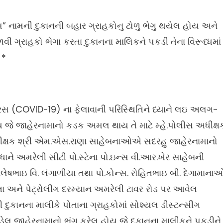
 નામની દુકાનની બહાર ગ્રાહકોનુ ટોળુ ભેગુ થયેલ હોય અને
વી ગ્રાહકો ભેગા કરતા દુકાનના માલિકને પકડી તેના વિરૂધ્ધમાં
 *
રસ (COVID-19) ના ફેલાવાની પરિસ્થિતિને ધ્યાને લઇ અલગ-
ે જાહેરનામાનો કડક અમલ થાય તે માટે મ્હે.પોલીસ અધીક્ષ
અધીક્ષક શ્રી એમ.એસ.રાણા સાહેબનાઓએ સદરહુ જાહેરનામાનો
ે અમરેલી સીટી પો.સ્ટેના પો.ઇન્સ વી.આર.ખેર સાહેબની
નિલેષભાઇ વિ. લંગાળીયા તથા પો.કોન્સ. રોહિતભાઇ બી. દેગામાના
 હતા અને પેટ્રોલીંગ દરમ્યાન અમરેલી ટાવર રોડ પર આવેલ
કાનના માલીકે પોતાના ગ્રાહકોમાં સોશ્યલ ડીસ્ટન્સીંગ
ેલ જાહેરનામાનો ભંગ કરેલ હોય જે દુકાનના માલીકને પકડીને