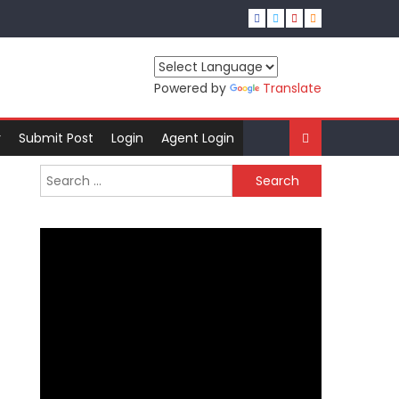
Powered by
Translate
r
Submit Post
Login
Agent Login
Search
for: