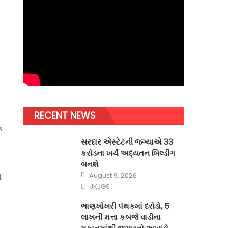
RECENT NEWS
ક
સરદાર એસ્ટેટની જગ્યાએ 33
કરોડના ખર્ચે અદ્યતન બિલ્ડીંગ
બનશે
Posted
ઓ
August 9, 2026
on
Author
JKJGS
ભાણખોખરી પંથકમાં દરોડો, 5
લાખની મત્તા કબજે વાડીના