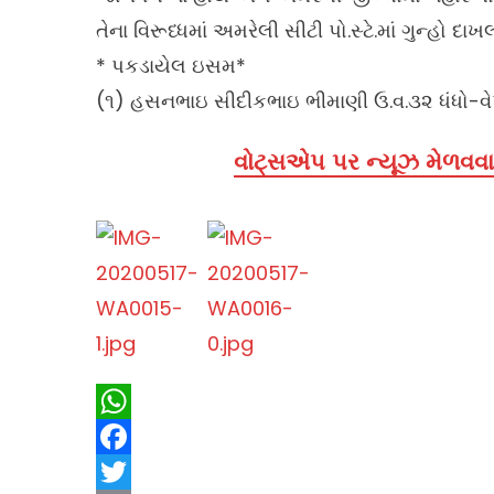
તેના વિરૂધ્ધમાં અમરેલી સીટી પો.સ્ટે.માં ગુન્હો દ
* પકડાયેલ ઇસમ*
(૧) હસનભાઇ સીદીકભાઇ ભીમાણી ઉ.વ.૩૨ ધંધો-વેપા
વોટ્સએપ પર ન્યૂઝ મેળવવા 
WhatsApp
Facebook