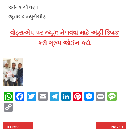
અનિષ ગૌદાણા
જૂનાગઢ બ્યુરોચીફ
વોટ્સએપ પર ન્યૂઝ મેળવવા માટે અહીં ક્લિક
કરી ગ્રુપ જોઈન કરો.
WhatsApp
Facebook
Twitter
Email
Telegram
LinkedIn
Pinterest
Messen
Print
Me
Copy
Link
Post
Prev
Next