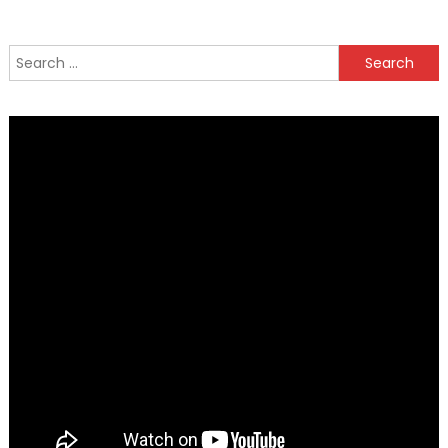
Search
for: