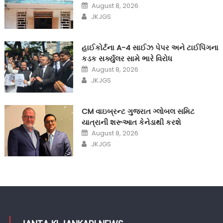
Posted
August 8, 2026
on
Author
JKJGS
હાઈકોર્ટના A-4 સાઈઝ પેપર અને ટાઈપિંગના
કડક સર્ક્યુલર સામે ભારે વિરોધ
Posted
August 8, 2026
on
Author
JKJGS
CM વાઇબ્રન્ટ ગુજરાત ગ્લોબલ સમિટ
યાત્રાની શરૂઆત કેનેડાથી કરશે
Posted
August 8, 2026
on
Author
JKJGS