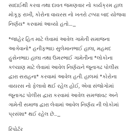
સાદાઈથી કરવા તથા દાવત જમણવાર નો કાર્યક્રમ હાલ
મોકૂફ રાખી, કોરોના વાયરસ નો ખતરો ટળ્યા બાદ યોજવા
નિર્ણય* કરવામાં આવ્યો હતો…._
*જાહેર હિત માટે લેવામાં આવેલ ગામેતી સમાજના
આગેવાનો* હનીફભાઇ સુલેમાનભાઈ હાલા, મહમદ
હુસેનભાઇ હાલા તથા ઉમરભાઈ ગામેતીના *લોકોના
કલ્યાણ માટે લેવામાં આવેલ નિર્ણયને જૂનાગઢ પોલીસ
દ્વારા સરાહના* કરવામાં આવેલ હતી. હાલમાં *કોરોના
વાયરસ નો ફેલાવો થઈ રહેલ હોઈ, એવા સંજોગોમાં
જૂનાગઢ પોલીસ દ્વારા કરવામાં આવેલ સમજાવટ અને
ગામેતી સમાજ દ્વારા લેવામાં આવેલ નિર્ણય ની લોકોમાં
પ્રસંશા* થઈ રહેલ છે…_
રિપોર્ટર