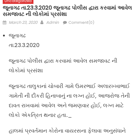
Uncategorized
જૂનાગઢ તા.23.3.2020 જૂનાગઢ પોલીસ દ્વારા કરવામાં આવેલ
સમજાવટ ની લોકોમાં પ્રસંશા
Posted
Author
March 23, 2020
Admin
Comment(0)
on
જૂનાગઢ
તા.23.3.2020
જૂનાગઢ પોલીસ દ્વારા કરવામાં આવેલ સમજાવટ ની
લોકોમાં પ્રસંશા
જૂનાગઢ તાલુકાનાં ચોબારી ગામે ઉમરભાઈ અલારખ્ખાભાઈ
ગામેતી ની દીકરી હિનાબાનું ના લગ્ન હોઈ, આજરોજ તેની
દાવત રાખવામાં આવેલ અને જમણવાર હોઈ, લગ્ન માટે
લોકો એકત્રિત થનાર હતા.._
હાલમાં પ્રવર્તમાન કોરોના વાયરસના ફેલાવા અનુસંધાને