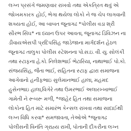
લગ્ન પ્રસંગે જમણવાર રાખવો તથા એકત્રિત થવું એ
જોખમકારક હોઈ, ભેગા થયેલા લોકો ને જ ચેપ લાગવાની
શક્યતા હોઈ, આ બાબત જૂનાગઢ *પોલીસ વડા શ્રી
સૌરભ સિંઘ* ના ધ્યાન ઉપર આવતા, જૂનાગઢ ડિવિઝન ના
ડીવાયએસપી પ્રદિપસિંહ જાડેજાના માર્ગદર્શન હેઠળ
જૂનાગઢ તાલુકા પોલીસ સ્ટેશનના પો.સ.ઇ. વી. યુ. સોલંકી
તથા સ્ટાફના હે.કો. નિલેશભાઈ ભેટારિયા, નાથાભાઈ પો.કો.
સંજયસિંહ, જૈતા ભાઈ, સહિતના સ્ટાફ દ્વારા સમાજના
આગેવાનો હનીફભાઇ સુલેમાનભાઈ હાલા, મહમદ
હુસેનભાઇ હાલા,વિગેરે તથા ઉમરભાઈ અલારખ્ખાભાઈ
ગામેતી ને રૂબરૂ મળી, *જાહેર હિત તથા સમાજના
લોકોના હિત માટે સમારંભ કેન્સલ રાખવા તથા સાદાઈથી
લગ્ન વિધિ કરવા* સમજાવતા, તેઓએ *જૂનાગઢ
પોલીસની વિનંતિ ગ્રાહ્ય રાખી, પોતાની દીકરીના લગ્ન