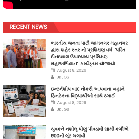
RECENT NEWS
ભારતીય જનતા પાર્ટી જામનગર મહાનગર
દ્વારા શહેર સ્તર નો પ્રશિક્ષણ વર્ગ ‘પંડિત
દીનદયાલ ઉપાધ્યાય પ્રશિક્ષણ
મહાઅભિયાન’ કાર્યક્રમ યોજાયો
Posted
August 8, 2026
on
Author
JKJGS
ઇન્ટર્નશીપ બાદ નોકરી આપવાના બહાને
ફિનટેકના વિદ્યાર્થીઓ સાથે ઠગાઈ
Posted
August 8, 2026
on
Author
JKJGS
યુવકને નશીલુ પીણું પીવડાવી સાથી કર્મીએ
₹900ની લૂંટ ચલાવી