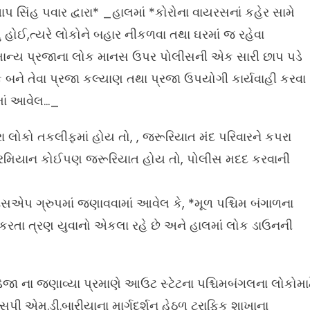
પ સિંહ પવાર દ્વારા* _હાલમાં *કોરોના વાયરસનાં કહેર સામે
 હોઈ,ત્યરે લોકોને બહાર નીકળવા તથા ઘરમાં જ રહેવા
 સામાન્ય પ્રજાના લોક માનસ ઉપર પોલીસની એક સારી છાપ પડે
ક બને તેવા પ્રજા કલ્યાણ તથા પ્રજા ઉપયોગી કાર્યવાહી કરવા
માં આવેલ…_
રા લોકો તકલીફમાં હોય તો, , જરૂરિયાત મંદ પરિવારને કપરા
ન દરમિયાન કોઈપણ જરૂરિયાત હોય તો, પોલીસ મદદ કરવાની
સએપ ગ્રુપમાં જણાવવામાં આવેલ કે, *મૂળ પશ્ચિમ બંગાળના
ી કરતા ત્રણ યુવાનો એકલા રહે છે અને હાલમાં લોક ડાઉનની
જા ના જણાવ્યા પ્રમાણે આઉટ સ્ટેટના પશ્ચિમબંગલના લોકોમાટ
ી એમ.ડી.બારીયાના માર્ગદર્શન હેઠળ ટ્રાફિક શાખાના