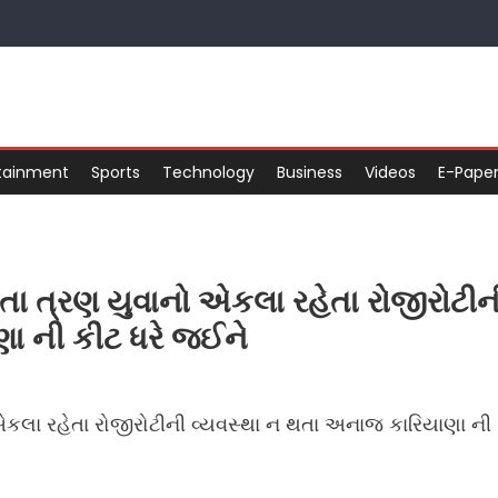
tainment
Sports
Technology
Business
Videos
E-Pape
રતા ત્રણ યુવાનો એકલા રહેતા રોજીરોટીન
ા ની કીટ ધરે જઈને
 એકલા રહેતા રોજીરોટીની વ્યવસ્થા ન થતા અનાજ કારિયાણા ની