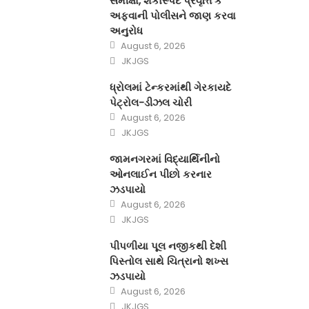
સમીક્ષા, શંકાસ્પદ પ્રવૃત્તિ કે
અફવાની પોલીસને જાણ કરવા
અનુરોધ
Posted
August 6, 2026
on
Author
JKJGS
ધ્રોલમાં ટેન્કરમાંથી ગેરકાયદે
પેટ્રોલ-ડીઝલ ચોરી
Posted
August 6, 2026
on
Author
JKJGS
જામનગરમાં વિદ્યાર્થિનીનો
ઓનલાઈન પીછો કરનાર
ઝડપાયો
Posted
August 6, 2026
on
Author
JKJGS
પીપળીયા પૂલ નજીકથી દેશી
પિસ્તોલ સાથે ચિત્રાનો શખ્સ
ઝડપાયો
Posted
August 6, 2026
on
Author
JKJGS