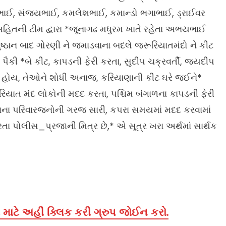
ાઈ, સંજયભાઈ, કમલેશભાઈ, કમાન્ડો ભગાભાઈ, ડ્રાઈવર
સહિતની ટીમ દ્વારા *જૂનાગઢ મધુરમ ખાતે રહેતા અભયભાઈ
ષ્ઠાન બાદ ગોરણી ને જમાડવાના બદલે જરૂરિયાતમંદો ને કીટ
કી *બે કીટ, કાપડની ફેરી કરતા, સુદીપ ચક્રવર્તી, જયદીપ
 હોય, તેઓને શોધી અનાજ, કરિયાણાની કીટ ઘરે જઈને*
િયાત મંદ લોકોની મદદ કરતા, પશ્ચિમ બંગાળના કાપડની ફેરી
ોતાના પરિવારજનોની ગરજ સારી, કપરા સમયમાં મદદ કરવામાં
 પોલીસ_પ્રજાની મિત્ર છે,* એ સૂત્ર ખરા અર્થમાં સાર્થક
માટે અહીં ક્લિક કરી ગ્રુપ જોઈન કરો.