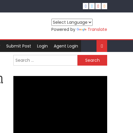
Powered by
Translate
r
Submit Post
Login
Agent Login
Search
for:
ી