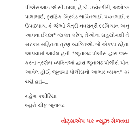
પીએસઆઇ એ.સી.ઝાલા, હે.કો. ઝવેરગીરી, અશોકભ
પાલાભાઈ, ટ્રાફિક બ્રિગેડ ભાવિનભાઈ, પવનભાઈ, 
ઉપાધ્યાય, કે જેઓ ચૈત્રી નવરાત્રી દરમિયાન અનુ
આપવા ઈચ્છા* વ્યક્ત કરેલ, તેઓના સહયોગથી તે પૈ
સરકાર સહિતના ત્રણ વ્યક્તિઓ, જે એકલા રહેતા
આપવામાં આવેલ હતી. *જૂનાગઢ પોલીસ દ્વારા જરૂર
કરતા ત્રણેય વ્યક્તિઓ દ્વારા જૂનાગઢ પોલીસે પ
આવેલ હોઈ, જૂનાગઢ પોલીસનો આભાર વ્યક્ત* કરતા
થયું હતું…_
મહેશ કથીરિયા
બ્યુરો ચીફ જૂનાગઢ
વોટ્સએપ પર ન્યૂઝ મેળવવા 