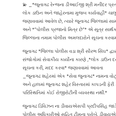
💫 _*જૂનાગઢ રેન્જના ડીઆઈજી શ્રી મનીંદર પ્રતા
લોક ડાઉન અને જાહેરનામા મુજબ કાર્યવાહી* ચાલુ
જણાવવામાં આવેલ છે, ત્યારે જૂનાગઢ જિલ્લામાં
અને *”પોલીસ પ્રજાનો મિત્ર છે”* એ સૂત્ર સાર્થ
જિલ્લાના તમામ પોલીસ અમલદારોને સૂચના કરવા
જૂનાગઢ *જિલ્લા પોલીસ વડા શ્રી સૌરભ સિંઘ* દ્વા
સંજોગોમાં સેવાકીય કાર્યોના કારણે ,*લોક ડાઉ
સૂચના કરી, મદદ કરવા* જણાવવામાં આવતા
_જૂનાગઢ શહેરમાં એક *સેવા જુનાગઢ* નામના વોટ્
અને હાલમાં જૂનાગઢ શહેર વિસ્તારમાં કાપડની ફેર
પરિસ્થિતિમાં કોઈ રોજીરોટીની વ્યવસ્થા નથી.*
જુનાગઢ ડિવિઝન ના ડીવાયએસપી પ્રદીપસિંહ જાડે
પોલીસ અધિકારીઓ સહિત ટીમના પ્રોબે. ડીવાયએસપ