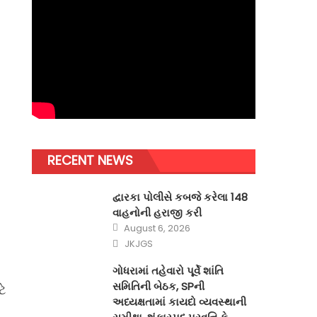
RECENT NEWS
દ્વારકા પોલીસે કબજે કરેલા 148
વાહનોની હરાજી કરી
Posted
August 6, 2026
on
Author
JKJGS
ગોધરામાં તહેવારો પૂર્વે શાંતિ
સમિતિની બેઠક, SPની
ે
અધ્યક્ષતામાં કાયદો વ્યવસ્થાની