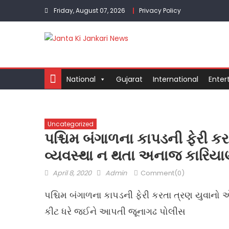
Skip
Friday, August 07, 2026
Privacy Policy
to
content
National
Gujarat
International
Enter
Uncategorized
પશ્ચિમ બંગાળના કાપડની ફેરી ક
વ્યવસ્થા ન થતા અનાજ કારિયાણ
Posted
Author
April 8, 2020
Admin
Comment(0)
on
પશ્ચિમ બંગાળના કાપડની ફેરી કરતા ત્રણ યુવાનો
કીટ ધરે જઈને આપતી જૂનાગઢ પોલીસ