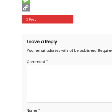
Message
Copy
Post
Prev
Link
navigation
Leave a Reply
Your email address will not be published.
Require
Comment
*
Name
*