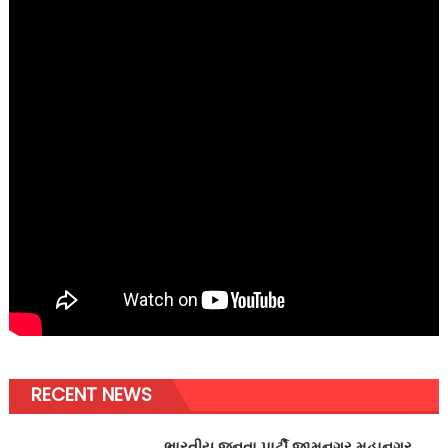
RECENT NEWS
ભારતીય જનતા પાર્ટી જામનગર મહાનગર