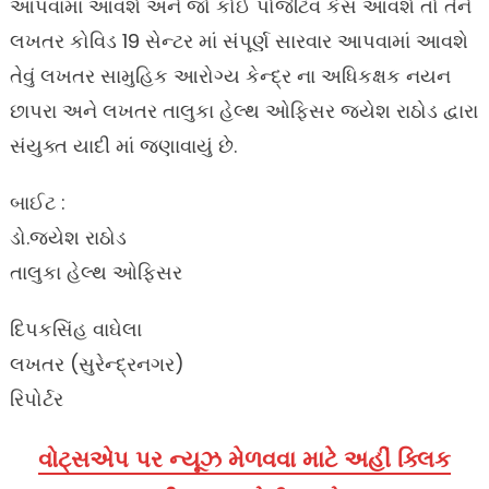
આપવામાં આવશે અને જો કોઈ પોજેટિવ કેસ આવશે તો તેને
લખતર કોવિડ 19 સેન્ટર માં સંપૂર્ણ સારવાર આપવામાં આવશે
તેવું લખતર સામુહિક આરોગ્ય કેન્દ્ર ના અધિકક્ષક નયન
છાપરા અને લખતર તાલુકા હેલ્થ ઓફિસર જયેશ રાઠોડ દ્વારા
સંયુક્ત યાદી માં જણાવાયું છે.
બાઈટ :
ડો.જયેશ રાઠોડ
તાલુકા હેલ્થ ઓફિસર
દિપકસિંહ વાઘેલા
લખતર (સુરેન્દ્રનગર)
રિપોર્ટર
વોટ્સએપ પર ન્યૂઝ મેળવવા માટે અહીં ક્લિક