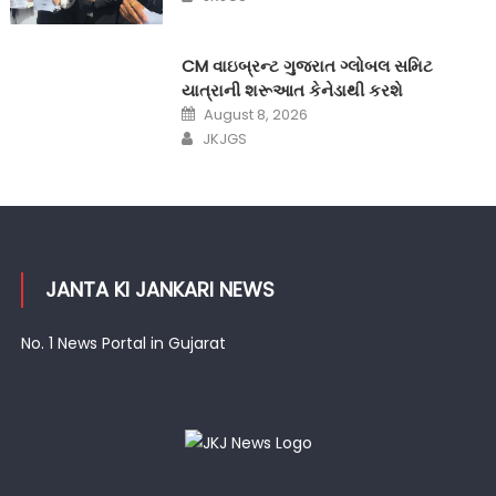
CM વાઇબ્રન્ટ ગુજરાત ગ્લોબલ સમિટ
યાત્રાની શરૂઆત કેનેડાથી કરશે
Posted
August 8, 2026
on
Author
JKJGS
JANTA KI JANKARI NEWS
No. 1 News Portal in Gujarat