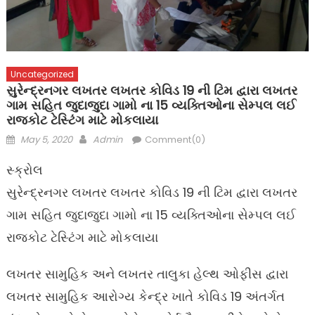
Uncategorized
સુરેન્દ્રનગર લખતર લખતર કોવિડ 19 ની ટિમ દ્વારા લખતર
ગામ સહિત જુદાજુદા ગામો ના 15 વ્યક્તિઓના સેમ્પલ લઈ
રાજકોટ ટેસ્ટિંગ માટે મોકલાયા
Posted
Author
May 5, 2020
Admin
Comment(0)
on
સ્ક્રોલ
સુરેન્દ્રનગર લખતર લખતર કોવિડ 19 ની ટિમ દ્વારા લખતર
ગામ સહિત જુદાજુદા ગામો ના 15 વ્યક્તિઓના સેમ્પલ લઈ
રાજકોટ ટેસ્ટિંગ માટે મોકલાયા
લખતર સામુહિક અને લખતર તાલુકા હેલ્થ ઓફીસ દ્વારા
લખતર સામુહિક આરોગ્ય કેન્દ્ર ખાતે કોવિડ 19 અંતર્ગત