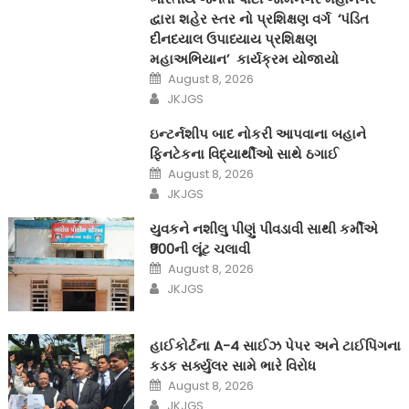
દ્વારા શહેર સ્તર નો પ્રશિક્ષણ વર્ગ ‘પંડિત
દીનદયાલ ઉપાધ્યાય પ્રશિક્ષણ
મહાઅભિયાન’ કાર્યક્રમ યોજાયો
Posted
August 8, 2026
on
Author
JKJGS
ઇન્ટર્નશીપ બાદ નોકરી આપવાના બહાને
ફિનટેકના વિદ્યાર્થીઓ સાથે ઠગાઈ
Posted
August 8, 2026
on
Author
JKJGS
યુવકને નશીલુ પીણું પીવડાવી સાથી કર્મીએ
₹900ની લૂંટ ચલાવી
Posted
August 8, 2026
on
Author
JKJGS
હાઈકોર્ટના A-4 સાઈઝ પેપર અને ટાઈપિંગના
કડક સર્ક્યુલર સામે ભારે વિરોધ
Posted
August 8, 2026
on
Author
JKJGS