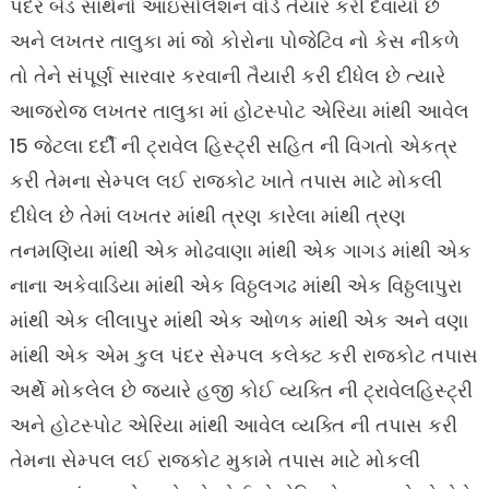
પંદર બેડ સાથેનો આઇસોલેશન વોર્ડ તૈયાર કરી દેવાયો છે
અને લખતર તાલુકા માં જો કોરોના પોજેટિવ નો કેસ નીકળે
તો તેને સંપૂર્ણ સારવાર કરવાની તૈયારી કરી દીધેલ છે ત્યારે
આજરોજ લખતર તાલુકા માં હોટસ્પોટ એરિયા માંથી આવેલ
15 જેટલા દર્દી ની ટ્રાવેલ હિસ્ટ્રી સહિત ની વિગતો એકત્ર
કરી તેમના સેમ્પલ લઈ રાજકોટ ખાતે તપાસ માટે મોકલી
દીધેલ છે તેમાં લખતર માંથી ત્રણ કારેલા માંથી ત્રણ
તનમણિયા માંથી એક મોઢવાણા માંથી એક ગાગડ માંથી એક
નાના અકેવાડિયા માંથી એક વિઠ્ઠલગઢ માંથી એક વિઠ્ઠલાપુરા
માંથી એક લીલાપુર માંથી એક ઓળક માંથી એક અને વણા
માંથી એક એમ કુલ પંદર સેમ્પલ કલેક્ટ કરી રાજકોટ તપાસ
અર્થે મોકલેલ છે જ્યારે હજી કોઈ વ્યક્તિ ની ટ્રાવેલહિસ્ટ્રી
અને હોટસ્પોટ એરિયા માંથી આવેલ વ્યક્તિ ની તપાસ કરી
તેમના સેમ્પલ લઈ રાજકોટ મુકામે તપાસ માટે મોકલી