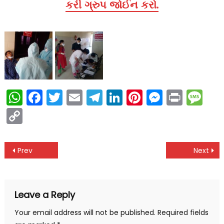
કરી ગ્રુપ જોઈન કરો.
WhatsApp
Facebook
Twitter
Email
Telegram
LinkedIn
Pinterest
Messen
Print
Me
Copy
Link
Post
Prev
Next
navigation
Leave a Reply
Your email address will not be published.
Required fields