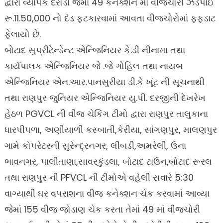
દ્વારા વ્યાપક દરોડા જેમાં 49 કનેક્શન માં વીજચોરી ઝડપાઈ
રૂ.11.50,000 નો દંડ ફટકારવામાં આવતા વીજચોરોમાં ફફડાટ
ફેલાયો છે.
બોટાદ સુપ્રીટેન્ડેન્ટ એન્જિનિયર કે.ડી નીનામા તથા
કાર્યપાલક એન્જિનિયર જે .જે ગોહિલ તથા નાયબ
એન્જિનિયર એન.આર.પાનસુરીયા ડી.કે ખૂંટ ની સૂચનાથી
તથા રાણપુર જુનિયર એન્જિનિયર યુ.પી. દરજીની દેખરેખ
હેઠળ PGVCL ની વીજ ચેકિંગ ટીમો દ્વારા રાણપુર તાલુકાના
ધારપીપળા, અણીયાળી કસ્બાતી,કેરીયા, સાંગણપુર, માલણપુર
ગામે કોપરેટરની સુરેન્દ્રનગર, લીંબડી,અમરેલી, ઉના
ભાવનગર, પાલીતાણા,સાવરકુંડલા, બોટાદ ટાઉન,બોટાદ રૂરલ
તથા રાણપુર ની PFVCL ની ટીમોએ વહેલી સવારે 5:30
વાગ્યાથી ઘર વપરાશના વીજ કનેક્શન ચેક કરવામાં આવ્યા
જેમાં 155 વીજ જોડાણ ચેક કરતા તેમાં 49 માં વીજચોરી