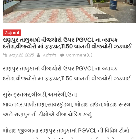
Gujarat
રાણપુર તાલુકામાં વીજચોરો ઉપર PGVCL ના વ્યાપક
દરોડા,વીજચોરો માં ફફડાટ,11.50 લાખની વીજચોરી ઝડપાઈ
Posted
Author
May 22, 2025
Admin
Comment(0)
on
રાણપુર તાલુકામાં વીજચોરો ઉપર PGVCL ના વ્યાપક
દરોડા,વીજચોરો માં ફફડાટ,11.50 લાખની વીજચોરી ઝડપાઈ
સુરેન્દ્રનગર,લીંબડી,અમરેલી,ઉના
ભાવનગર,પાલીતાણા,સાવરકુંડલા, બોટાદ ટાઉન,બોટાદ રૂરલ
અને રાણપુર ની ટીમોએ વીજ ચેકિંગ કર્યું
બોટાદ જીલ્લાના રાણપુર તાલુકામાં PGVCL ની વિવિધ ટીમો