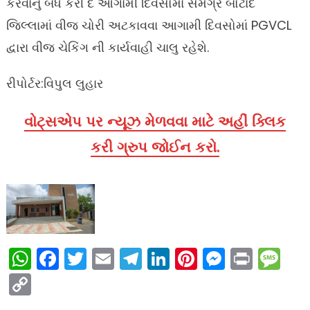
કરવાનુ બંધ કરી દે આગામી દિવસોમાં સમગ્ર બોટાદ
જિલ્લામાં વીજ ચોરી અટકાવવા આગામી દિવસોમાં PGVCL
દ્વારા વીજ ચેકિંગ ની કાર્યવાહી ચાલુ રહેશે.
રીપોર્ટર:વિપુલ લુહાર
વોટ્સએપ પર ન્યૂઝ મેળવવા માટે અહીં ક્લિક
કરી ગ્રુપ જોઈન કરો.
WhatsApp
Facebook
Twitter
Email
Telegram
LinkedIn
Pinterest
Messen
Print
Me
Copy
Link