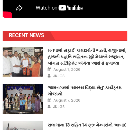
RECENT NEWS
મનપામાં સફાઈ કામદારોની ભરતી, રાજીનામાં,
હાજરી પદ્ધતિ સહિતના મુદ્દે મેયરને રજૂઆત,
બોગસ સર્ટિફિકેટ અંગેના આક્ષેપો ફગાવ્યા
Posted
August 7, 2026
on
Author
JKJGS
જામનગરમાં ‘સમરસ વિદ્યા સેતુ’ કાર્યક્રમ
યોજાયો
Posted
August 7, 2026
on
Author
JKJGS
સલાયાના 13 સહિત 14 ક્રૂ મેમ્બર્સનો આબાદ