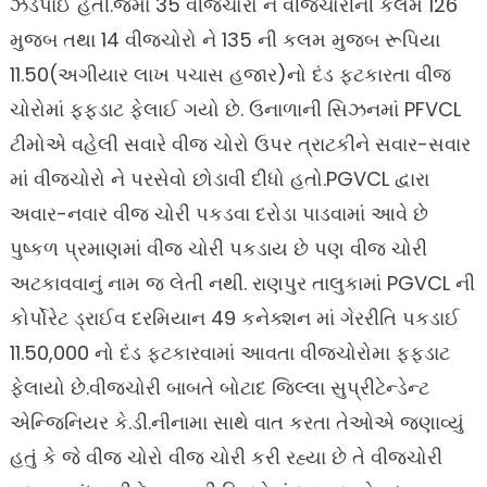
ઝડપાઈ હતી.જેમાં 35 વીજચોરો ને વીજચોરીની કલમ 126
મુજબ તથા 14 વીજચોરો ને 135 ની કલમ મુજબ રૂપિયા
11.50(અગીયાર લાખ પચાસ હજાર)નો દંડ ફટકારતા વીજ
ચોરોમાં ફફડાટ ફેલાઈ ગયો છે. ઉનાળાની સિઝનમાં PFVCL
ટીમોએ વહેલી સવારે વીજ ચોરો ઉપર ત્રાટકીને સવાર-સવાર
માં વીજચોરો ને પરસેવો છોડાવી દીધો હતો.PGVCL દ્વારા
અવાર-નવાર વીજ ચોરી પકડવા દરોડા પાડવામાં આવે છે
પુષ્કળ પ્રમાણમાં વીજ ચોરી પકડાય છે પણ વીજ ચોરી
અટકાવવાનું નામ જ લેતી નથી. રાણપુર તાલુકામાં PGVCL ની
કોર્પોરેટ ડ્રાઈવ દરમિયાન 49 કનેક્શન માં ગેરરીતિ પકડાઈ
11.50,000 નો દંડ ફટકારવામાં આવતા વીજચોરોમા ફફડાટ
ફેલાયો છે.વીજચોરી બાબતે બોટાદ જિલ્લા સુપ્રીટેન્ડેન્ટ
એન્જિનિયર કે.ડી.નીનામા સાથે વાત કરતા તેઓએ જણાવ્યું
હતું કે જે વીજ ચોરો વીજ ચોરી કરી રહ્યા છે તે વીજચોરી