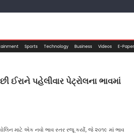
tainment
Sports
Technology
Business
Videos
E-Pape
છી ઈરાને પહેલીવાર પેટ્રોલના ભાવમાં
ગેસોલિન માટે એક નવો ભાવ સ્તર રજૂ કર્યો, જે ૨૦૧૯ માં ભાવ