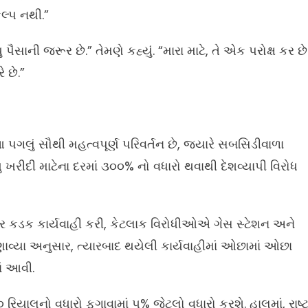
લ્પ નથી.”
પૈસાની જરૂર છે.” તેમણે કહ્યું. “મારા માટે, તે એક પરોક્ષ કર છે
 છે.”
લું સૌથી મહત્વપૂર્ણ પરિવર્તન છે, જ્યારે સબસિડીવાળા
રીદી માટેના દરમાં ૩૦૦% નો વધારો થવાથી દેશવ્યાપી વિરોધ
 પર કડક કાર્યવાહી કરી, કેટલાક વિરોધીઓએ ગેસ સ્ટેશન અને
ણાવ્યા અનુસાર, ત્યારબાદ થયેલી કાર્યવાહીમાં ઓછામાં ઓછા
ં આવી.
 રિયાલનો વધારો ફુગાવામાં ૫% જેટલો વધારો કરશે. હાલમાં, રાષ્ટ