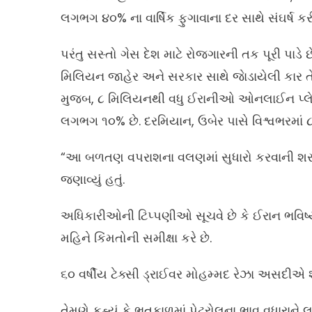
લગભગ ૪૦% ના વાર્ષિક ફુગાવાના દર સાથે સંઘર્ષ કરી ર
પરંતુ સસ્તો ગેસ દેશ માટે રોજગારની તક પૂરી પાડે 
મિલિયન જાહેર અને સરકાર સાથે જાેડાયેલી કાર
મુજબ, ૮ મિલિયનથી વધુ ઈરાનીઓ ઓનલાઈન પ્લેટફોર્મ
લગભગ ૧૦% છે. દરમિયાન, ઉબેર પાસે વિશ્વભરમાં ૮
“આ બળતણ વપરાશના વલણમાં સુધારો કરવાની શરૂઆ
જણાવ્યું હતું.
અધિકારીઓની ટિપ્પણીઓ સૂચવે છે કે ઈરાન ભવિષ્યમ
મહિને કિંમતોની સમીક્ષા કરે છે.
૬૦ વર્ષીય ટેક્સી ડ્રાઈવર મોહમ્મદ રેઝા અસદીએ
તેમણે કહ્યું કે ભૂતકાળમાં પેટ્રોલના ભાવ વધારા