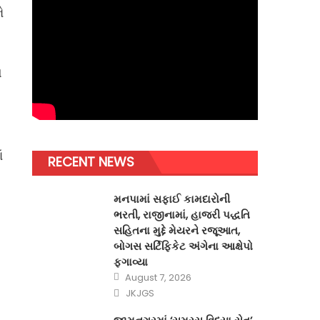
ે
ે
ં
RECENT NEWS
મનપામાં સફાઈ કામદારોની
ભરતી, રાજીનામાં, હાજરી પદ્ધતિ
સહિતના મુદ્દે મેયરને રજૂઆત,
બોગસ સર્ટિફિકેટ અંગેના આક્ષેપો
ફગાવ્યા
Posted
August 7, 2026
on
Author
JKJGS