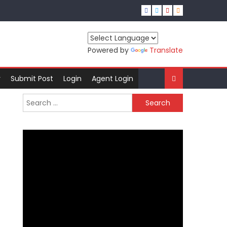
Powered by
Translate
r
Submit Post
Login
Agent Login
Search
for: