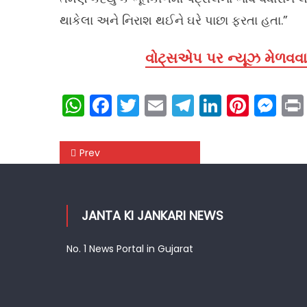
થાકેલા અને નિરાશ થઈને ઘરે પાછા ફરતા હતા.”
વોટ્સએપ પર ન્યૂઝ મેળવવા 
WhatsApp
Facebook
Twitter
Email
Telegram
LinkedIn
Pinte
Me
Post
Prev
navigation
JANTA KI JANKARI NEWS
No. 1 News Portal in Gujarat