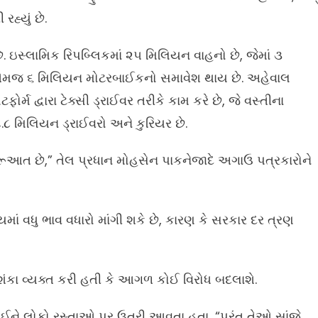
હ્યું છે.
છે. ઇસ્લામિક રિપબ્લિકમાં ૨૫ મિલિયન વાહનો છે, જેમાં ૩
 તેમજ ૬ મિલિયન મોટરબાઈકનો સમાવેશ થાય છે. અહેવાલ
 દ્વારા ટેક્સી ડ્રાઈવર તરીકે કામ કરે છે, જે વસ્તીના
.૮ મિલિયન ડ્રાઈવરો અને કુરિયર છે.
ત છે,” તેલ પ્રધાન મોહસેન પાકનેજાદે અગાઉ પત્રકારોને
ાં વધુ ભાવ વધારો માંગી શકે છે, કારણ કે સરકાર દર ત્રણ
 શંકા વ્યક્ત કરી હતી કે આગળ કોઈ વિરોધ બદલાશે.
ને લઈને લોકો રસ્તાઓ પર ઉતરી આવતા હતા, “પરંતુ તેઓ સાંજે