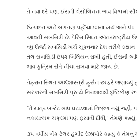
તે નવા દરે પણ, ઈરાની ગેસોલિનના ભાવ વિશ્વમાં સૌથ
ઉત્પાદન અને બળતણ પહોંચાડવાના ખર્ચ અને પંપ પ
આવતી સબસિડી છે. પેરિસ સ્થિત આંતરરાષ્ટ્રીય ઉ
વધુ ઉર્જા સબસિડી ખર્ચ ચૂકવનાર દેશ તરીકે સ્થાન આ
તેલ સબસિડી ઇં૫૨ બિલિયન રાખી હતી, ઈરાની અધિક
ભાવ કૃત્રિમ રીતે નીચા રાખવા માટે જાય છે.
તેહરાન સ્થિત અર્થશાસ્ત્રી હુસૈન રઘફરે જણાવ્યું
સરકારની સબસિડી પ્રત્યે નિરાશાવાદી દૃષ્ટિકોણ રજૂ
“તે માત્ર બજેટ ખાધ ઘટાડવામાં નિષ્ફળ ગયું નહીં, 
નકારાત્મક ચક્રમાં પણ ફસાવી દીધી,” તેમણે કહ્યું.
૩૫ વર્ષીય બેંક ટેલર હમીદ રેઝાપોરે કહ્યું કે તેમનુ