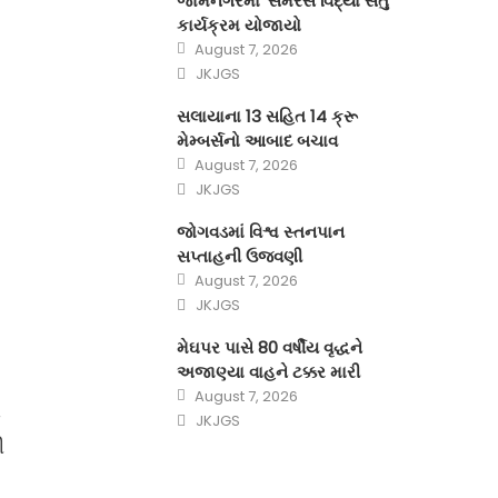
જામનગરમાં ‘સમરસ વિદ્યા સેતુ’
કાર્યક્રમ યોજાયો
Posted
August 7, 2026
on
Author
JKJGS
સલાયાના 13 સહિત 14 ક્રૂ
મેમ્બર્સનો આબાદ બચાવ‎
Posted
August 7, 2026
on
Author
JKJGS
જોગવડમાં વિશ્વ સ્તનપાન
સપ્તાહની ઉજવણી
Posted
August 7, 2026
on
Author
JKJGS
મેઘપર પાસે 80 વર્ષીય વૃદ્ધને
અજાણ્યા વાહને ટક્કર મારી
Posted
August 7, 2026
on
ળ
Author
JKJGS
ી