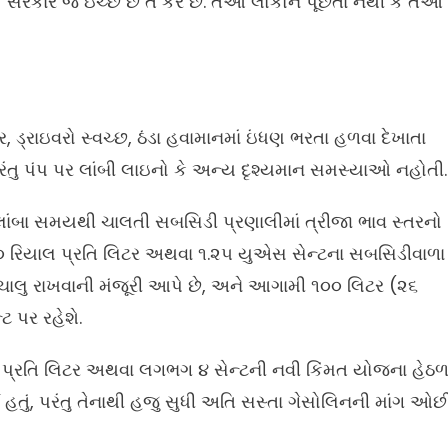
છે. “સરકાર જે ઇચ્છે છે તે કરે છે. તેઓ લોકોને પૂછતા નથી કે તેઓ
પર, ડ્રાઇવરો સ્વચ્છ, ઠંડા હવામાનમાં ઇંધણ ભરતા હળવા દેખાતા
તુ પંપ પર લાંબી લાઇનો કે અન્ય દૃશ્યમાન સમસ્યાઓ નહોતી.
 લાંબા સમયથી ચાલતી સબસિડી પ્રણાલીમાં ત્રીજા ભાવ સ્તરનો
૦૦૦ રિયાલ પ્રતિ લિટર અથવા ૧.૨૫ યુએસ સેન્ટના સબસિડીવાળા
ું ચાલુ રાખવાની મંજૂરી આપે છે, અને આગામી ૧૦૦ લિટર (૨૬
 પર રહેશે.
લ પ્રતિ લિટર અથવા લગભગ ૪ સેન્ટની નવી કિંમત યોજના હેઠ
ં હતું, પરંતુ તેનાથી હજુ સુધી અતિ સસ્તા ગેસોલિનની માંગ ઓછ