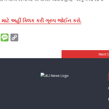
માટે અહીં ક્લિક કરી ગ્રુપ જોઈન કરો.
rest
ssenger
Print
Message
Copy
Link
Next