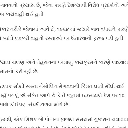
વવાનો પ્રયાસ છે, જેના કારણે દેશવ્યાપી વિરોધ પ્રદર્શનો અન
બ કાર્યવાહી થઈ હતી.
ાર તરીકે જાેવામાં આવે છે, ૧૯૬૪ માં જ્યારે ભાવ વધારાને કારણ
ોને બદલે લશ્કરી વાહનો રસ્તાઓ પર ઉતારવાની ફરજ પડી હતી
રિયાલ ચલણ અને તેહરાનના પરમાણુ કાર્યક્રમને કારણે લાદવામા
સામનો કરી રહી છે.
ા કેટલાક સૌથી સસ્તા ગેસોલિન મેળવવાની કિંમત ઘણી મોંઘી થઈ
્યું પગલું એ સંકેત આપે છે કે તે જૂનમાં ઇઝરાયલે દેશ પર ૧૨
ાથે કોઈપણ સંઘર્ષ ટાળવા માંગે છે.
મ્મદી, એક શિક્ષક જે પોતાના ફાજલ સમયમાં ગુજરાન ચલાવવા