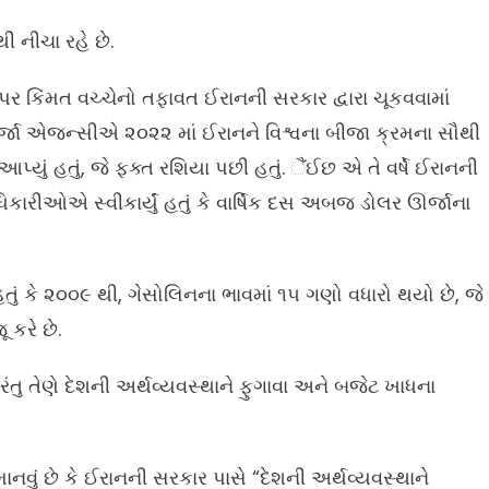
ી નીચા રહે છે.
ર કિંમત વચ્ચેનો તફાવત ઈરાનની સરકાર દ્વારા ચૂકવવામાં
ર્જા એજન્સીએ ૨૦૨૨ માં ઈરાનને વિશ્વના બીજા ક્રમના સૌથી
પ્યું હતું, જે ફક્ત રશિયા પછી હતું. ૈંઈછ એ તે વર્ષે ઈરાનની
ારીઓએ સ્વીકાર્યું હતું કે વાર્ષિક દસ અબજ ડોલર ઊર્જાના
 હતું કે ૨૦૦૯ થી, ગેસોલિનના ભાવમાં ૧૫ ગણો વધારો થયો છે, જે
 કરે છે.
પરંતુ તેણે દેશની અર્થવ્યવસ્થાને ફુગાવા અને બજેટ ખાધના
ં માનવું છે કે ઈરાનની સરકાર પાસે “દેશની અર્થવ્યવસ્થાને