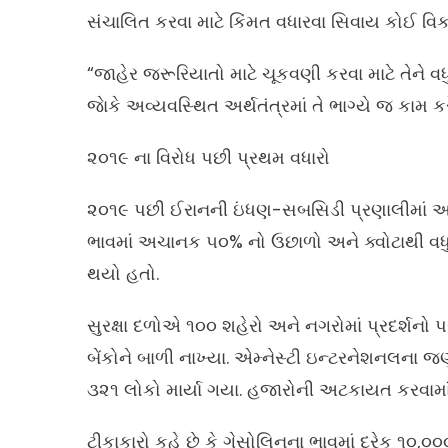
સંચાલિત કરવા માટે કિંમત વધારવા સિવાય કોઈ વિક
“જાહેર જરૂરિયાતો માટે ચૂકવણી કરવા માટે તેને વધુ 
જાેકે અવ્યવસ્થિત અર્થતંત્રમાં તે ભાગ્યે જ કામ કરે
૨૦૧૯ ના વિરોધ પછી પ્રથમ વધારો
૨૦૧૯ પછી ઈરાનની ઇંધણ-સબસિડી પ્રણાલીમાં આ પગ
ભાવમાં અચાનક ૫૦% નો ઉછાળો અને ક્વોટાથી વધુ ખ
થયો હતો.
સુરક્ષા દળોએ ૧૦૦ શહેરો અને નગરોમાં પ્રદર્શનો
બેંકોને બાળી નાખ્યા. એમ્નેસ્ટી ઇન્ટરનેશનલના જ
૩૨૧ લોકો માર્યા ગયા. હજારોની અટકાયત કરવામા
ટીકાકારો કહે છે કે ગેસોલિનના ભાવમાં દરેક ૧૦,૦૦૦