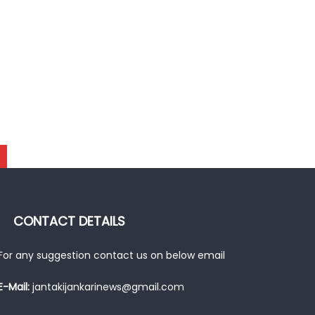
CONTACT DETAILS
For any suggestion contact us on below email
E-Mail:
jantakijankarinews@gmail.com