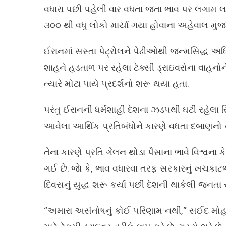
વધારા પછી પહેલી વાર વધતા જતા ભાવ પર લગામ લગા
૩૦૦ થી વધુ લોકો માર્યા ગયા હોવાના અહેવાલ મુજ
ઈરાનમાં સસ્તા પેટ્રોલને પેઢીઓથી જન્મસિદ્ધ અધિક
શાહને હડતાળ પર રહેલા ટેક્સી ડ્રાઇવરોના વાહન
ત્યારે મોટા પાયે પ્રદર્શનો શરૂ થયા હતા.
પરંતુ ઈરાનની ધર્મશાહી દેશના ઝડપથી ઘટી રહેલા 
આવેલા આર્થિક પ્રતિબંધોને કારણે વધતા દબાણનો 
તેના કારણે પ્રતિ ગેલન થોડા પૈસાના ભાવે વિશ્વન
ગઈ છે. જાે કે, ભાવ વધારવા તરફ સરકારનું ખચકાટભર
દિવસનું યુદ્ધ શરૂ કર્યા પછી દેશની થાકેલી જનતા સ
“અમારા અસંતોષનું કોઈ પરિણામ નથી,” સઈદ મોહ