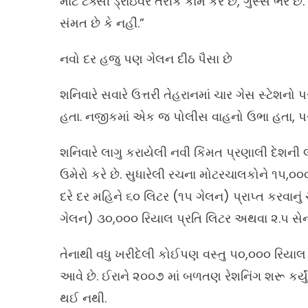
માટે ટેક્સી ડ્રાઇવર તરીકે કામ કરે છે, ગુસ્સે ભરે 
સંમત છે કે નહીં.”
નવો દર હજુ પણ ગેલન દીઠ પૈસા છે
શનિવારે સવારે ઉત્તરી તેહરાનમાં ચાર ગેસ સ્ટેશનો 
હતા. નજીકમાં એક જ પોલીસ વાહનો ઉભા હતા, પરં
શનિવારે લાગુ કરાયેલી નવી કિંમત પ્રણાલી દેશની
ઉમેરો કરે છે. સુધારેલી રચના મોટરચાલકોને ૧૫,
દરે દર મહિને ૬૦ લિટર (૧૫ ગેલન) પ્રાપ્ત કરવાન
ગેલન) ૩૦,૦૦૦ રિયાલ પ્રતિ લિટર અથવા ૨.૫ સેન્ટ
તેનાથી વધુ ખરીદેલી કોઈપણ વસ્તુ ૫૦,૦૦૦ રિયા
આવે છે. ઈરાને ૨૦૦૭ માં બળતણ રેશનિંગ શરૂ કર્યુ
થઈ નથી.