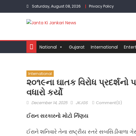
Skip
Saturday, August 08, 2026
Privacy Policy
to
content
National
Gujarat
International
Enter
International
૨૦૧૯ના ઘાતક વિરોધ પ્રદર્શનો પ
વધારો કર્યો
Posted
Author
December 14, 2025
JKJGS
Comment(0)
on
ઈરાન સરકારનો મોટો ર્નિણય
ઈરાને શનિવારે તેના રાષ્ટ્રીય સ્તરે સબસિડીવાળા 