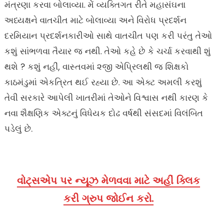
મંત્રણા કરવા બોલાવ્યા. મેં વ્યક્તિગત રીતે મહાસંઘના
અધ્યક્ષને વાતચીત માટે બોલાવ્યા અને વિરોધ પ્રદર્શન
દરમિયાન પ્રદર્શનકારીઓ સાથે વાતચીત પણ કરી પરંતુ તેઓ
કશું સાંભળવા તૈયાર જ નથી. તેઓ કહે છે કે ચર્ચા કરવાથી શું
થશે ? કશું નહીં, વાસ્તવમાં ૨જી એપ્રિલથી જ શિક્ષકો
કાઠમંડુમાં એકત્રિત થઈ રહ્યા છે. આ એક્ટ અમલી કરશું
તેવી સરકારે આપેલી ખાતરીમાં તેઓને વિશ્વાસ નથી કારણ કે
નવા શૈક્ષણિક એક્ટનું વિધેયક દોઢ વર્ષથી સંસદમાં વિલંબિત
પડેલું છે.
વોટ્સએપ પર ન્યૂઝ મેળવવા માટે અહીં ક્લિક
કરી ગ્રુપ જોઈન કરો.