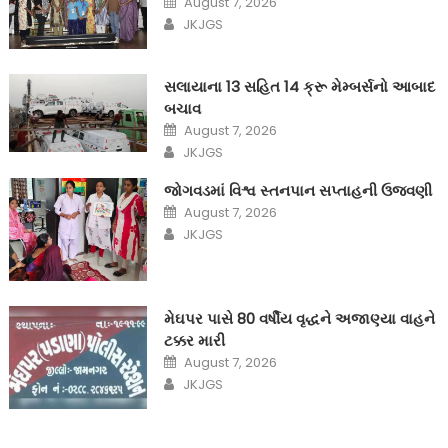
August 7, 2026
on
Author
JKJGS
સલાયાના 13 સહિત 14 ક્રૂ મેમ્બર્સનો આબાદ
બચાવ‎
Posted
August 7, 2026
on
Author
JKJGS
જોગવડમાં વિશ્વ સ્તનપાન સપ્તાહની ઉજવણી
Posted
August 7, 2026
on
Author
JKJGS
મેઘપર પાસે 80 વર્ષીય વૃદ્ધને અજાણ્યા વાહને
ટક્કર મારી
Posted
August 7, 2026
on
Author
JKJGS