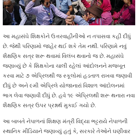
આ મહાસંઘે શિક્ષકોને ઉત્તરવાહીનીઓ ન તપાસવા કહી દીધું
છે. જેથી પરિણામો જાહેર થઈ શકે તેમ નથી. પરિણામે નવું
શૈક્ષણિક સત્ર શરૂ થવામાં વિલંબ થવાનો જ છે. મહાસંઘે
જણાવ્યું છે કે શિક્ષકોના ચાલી રહેલાં આંદોલનને મજબૂત
કરવા માટે ૭ એપ્રિલથી જ સ્કૂલોમાં હડતાળ રાખવા જણાવી
દીધું છે અને ૯મી એપ્રિલે યોજાનારાં વિશાળ આંદોલનમાં
ભાગ લેવા જણાવી દીધું છે. હવે ૧૯ એપ્રિલથી શરૂ થનારા નવા
શૈક્ષણિક સત્ર ઉપર પ્રશ્નાર્થ મુકાઈ ગયો છે.
આ બાબતે નેપાળનાં શિક્ષણ મંત્રી વિદ્યા ભટ્ટરાયે નેપાળની
સ્થાનિક મીડિયાને જણાવ્યું હતું કે, સરકારે તેઓને ઘણીવાર