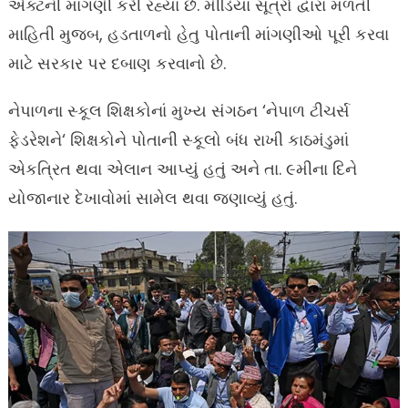
એક્ટની માંગણી કરી રહ્યા છે. મીડિયા સૂત્રો દ્વારા મળતી
માહિતી મુજબ, હડતાળનો હેતુ પોતાની માંગણીઓ પૂરી કરવા
માટે સરકાર પર દબાણ કરવાનો છે.
નેપાળના સ્કૂલ શિક્ષકોનાં મુખ્ય સંગઠન ‘નેપાળ ટીચર્સ
ફેડરેશને‘ શિક્ષકોને પોતાની સ્કૂલો બંધ રાખી કાઠમંડુમાં
એકત્રિત થવા એલાન આપ્યું હતું અને તા. ૯મીના દિને
યોજાનાર દેખાવોમાં સામેલ થવા જણાવ્યું હતું.