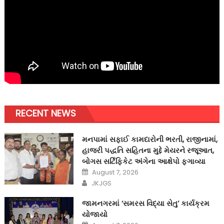
RECENT NEWS
મનપામાં સફાઈ કામદારોની ભરતી, રાજીનામાં,
હાજરી પદ્ધતિ સહિતના મુદ્દે મેયરને રજૂઆત,
બોગસ સર્ટિફિકેટ અંગેના આક્ષેપો ફગાવ્યા
Posted
August 7, 2026
on
Author
JKJGS
જામનગરમાં ‘સમરસ વિદ્યા સેતુ’ કાર્યક્રમ
યોજાયો
Posted