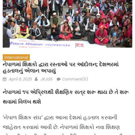
International
નેપાળમાં શિક્ષકો દ્વારા રસ્તાઓ પર આંદોલન; દેશભરમાં
હડતાલનું એલાન અપાયું
Posted
Author
April 9, 2025
JKJGS
Comment(0)
on
નેપાળમાં ૧૫ એપ્રિલથી શૈક્ષણિક સત્ર શરૂ થાય છે તે શરૂ
થવામાં વિલંબ થશે
‘નેપાળ શિક્ષક સંઘ‘ દ્વારા આખા દેશમાં હડતાલ કરવાની
જાહેરાત કરવામાં આવી છે. નેપાળમાં શિક્ષકો નવા શિક્ષણ