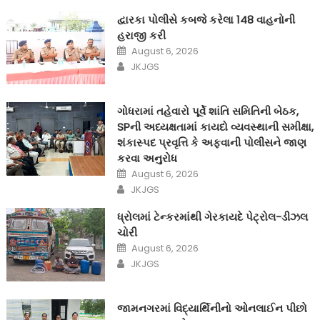
દ્વારકા પોલીસે કબજે કરેલા 148 વાહનોની
હરાજી કરી
Posted
August 6, 2026
on
Author
JKJGS
ગોધરામાં તહેવારો પૂર્વે શાંતિ સમિતિની બેઠક,
SPની અધ્યક્ષતામાં કાયદો વ્યવસ્થાની સમીક્ષા,
શંકાસ્પદ પ્રવૃત્તિ કે અફવાની પોલીસને જાણ
કરવા અનુરોધ
Posted
August 6, 2026
on
Author
JKJGS
ધ્રોલમાં ટેન્કરમાંથી ગેરકાયદે પેટ્રોલ-ડીઝલ
ચોરી
Posted
August 6, 2026
on
Author
JKJGS
જામનગરમાં વિદ્યાર્થિનીનો ઓનલાઈન પીછો