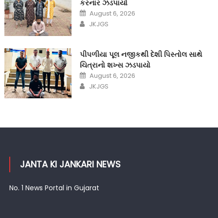
કરનાર ઝડપાયો
Posted
August 6, 2026
on
Author
JKJGS
પીપળીયા પૂલ નજીકથી દેશી પિસ્તોલ સાથે
ચિત્રાનો શખ્સ ઝડપાયો
Posted
August 6, 2026
on
Author
JKJGS
JANTA KI JANKARI NEWS
No. 1 News Portal in Gujarat