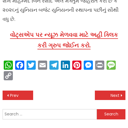
શેખ મોહમ્મદ બિન રશીદ અલ મક્તુમે જાહેરાત કરી છે કે
૨૦૨૬નું યુનિયન બજેટ યુનિયનની સ્થાપના પછીનું સૌથી
વધુ છે.
વોટ્સએપ પર ન્યૂઝ મેળવવા માટે અહીં ક્લિક
કરી ગ્રુપ જોઈન કરો.
WhatsApp
Facebook
Twitter
Email
Telegram
LinkedIn
Pinterest
Messen
Print
Me
Copy
Link
Post
Prev
Next
navigation
Search
for: