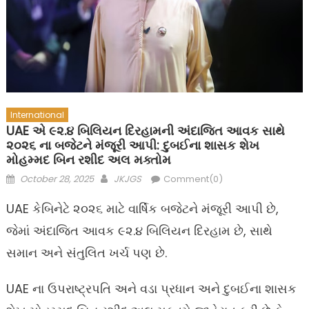
International
UAE એ ૯૨.૪ બિલિયન દિરહામની અંદાજિત આવક સાથે
૨૦૨૬ ના બજેટને મંજૂરી આપી: દુબઈના શાસક શેખ
મોહમ્મદ બિન રશીદ અલ મક્તોમ
Posted
Author
October 28, 2025
JKJGS
Comment(0)
on
UAE કેબિનેટે ૨૦૨૬ માટે વાર્ષિક બજેટને મંજૂરી આપી છે,
જેમાં અંદાજિત આવક ૯૨.૪ બિલિયન દિરહામ છે, સાથે
સમાન અને સંતુલિત ખર્ચ પણ છે.
UAE ના ઉપરાષ્ટ્રપતિ અને વડા પ્રધાન અને દુબઈના શાસક