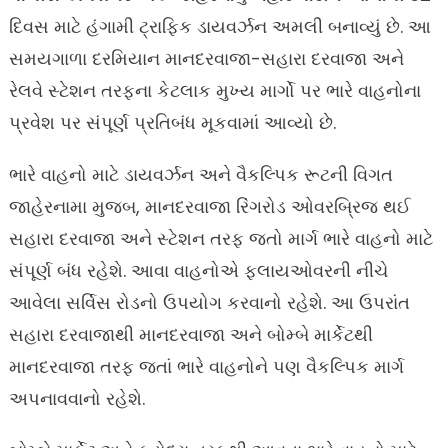
દિવસ માટે હંગામી ટ્રાફિક ડાયવર્ઝન અમલી બનાવ્યું છે. આ
સમયગાળા દરમિયાન માનદરવાજા-સહારા દરવાજા અને
રેલવે સ્ટેશન તરફના કેટલાક મુખ્ય માર્ગો પર ભારે વાહનોના
પ્રવેશ પર સંપૂર્ણ પ્રતિબંધ મૂકવામાં આવ્યો છે.
ભારે વાહનો માટે ડાયવર્ઝન અને વૈકલ્પિક રૂટની વિગત
જાહેરનામા મુજબ, માનદરવાજા રિંગરોડ ઓવરબ્રિજ થઈ
સહારા દરવાજા અને સ્ટેશન તરફ જતો માર્ગ ભારે વાહનો માટે
સંપૂર્ણ બંધ રહેશે. આવા વાહનોએ ફ્લાયઓવરની નીચે
આવેલા સર્વિસ રોડનો ઉપયોગ કરવાનો રહેશે. આ ઉપરાંત
સહારા દરવાજાથી માનદરવાજા અને બોમ્બે માર્કેટથી
માનદરવાજા તરફ જતાં ભારે વાહનોને પણ વૈકલ્પિક માર્ગ
અપનાવવાનો રહેશે.