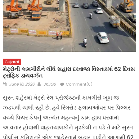
Gujarat
મેટ્રોની કામગીરીને લીધે સહારા દરવાજા વિસ્તારમાં 62 દિવસ
ટ્રાફિક ડાયવર્ઝન
Posted
Author
June 16, 2026
JKJGS
Comment(0)
on
સુરત શહેરમાં મેટ્રો રેલ પ્રોજેક્ટની કામગીરી ખૂબ જ
ઝડપથી ચાલી રહી છે. હવે રિંગરોડ ફ્લાયઓવર પર પિલ્લર
વચ્ચે પિયર કેપનું અત્યંત મહત્વનું કામ હાથ ધરવામાં
આવનાર હોવાથી વાહનચાલકોને મુશ્કેલી ન પડે તે માટે સુરત
પોલીસ કમિશનરે એક જાહેરનામું બહાર પાડીને આગામી 62