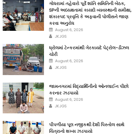
ગોધરામાં તહેવારો પૂર્વે શાંતિ સમિતિની બેઠક,
SPની અધ્યક્ષતામાં કાયદો વ્યવસ્થાની સમીક્ષા,
શંકાસ્પદ પ્રવૃત્તિ કે અફવાની પોલીસને જાણ
કરવા અનુરોધ
Posted
August 6, 2026
on
Author
JKJGS
ધ્રોલમાં ટેન્કરમાંથી ગેરકાયદે પેટ્રોલ-ડીઝલ
ચોરી
Posted
August 6, 2026
on
Author
JKJGS
જામનગરમાં વિદ્યાર્થિનીનો ઓનલાઈન પીછો
કરનાર ઝડપાયો
Posted
August 6, 2026
on
Author
JKJGS
પીપળીયા પૂલ નજીકથી દેશી પિસ્તોલ સાથે
ચિત્રાનો શખ્સ ઝડપાયો