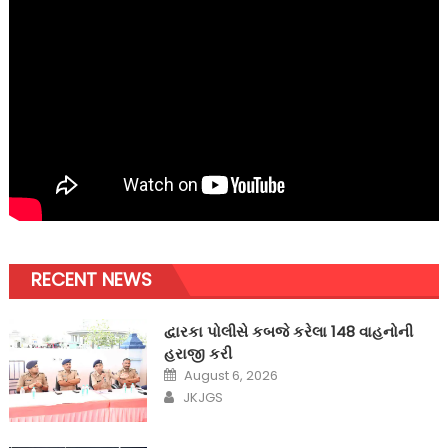
RECENT NEWS
દ્વારકા પોલીસે કબજે કરેલા 148 વાહનોની
હરાજી કરી
Posted
August 6, 2026
on
Author
JKJGS