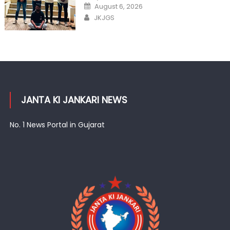
Posted
August 6, 2026
on
Author
JKJGS
JANTA KI JANKARI NEWS
No. 1 News Portal in Gujarat