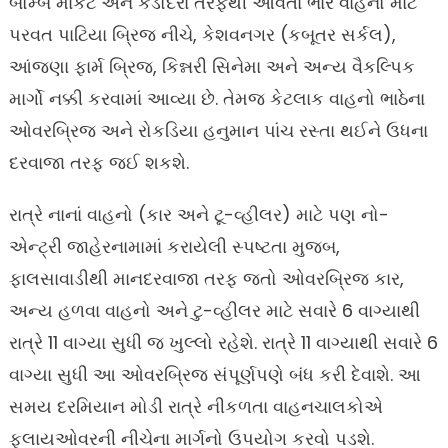
બોમ્બે માર્કેટ અને કડોદરા તરફથી આવતા ભારે વાહનો માટે
પરવત પાટિયા બ્રિજ નીચે, કેશવનગર (કબૂતર સર્કલ),
આંજણા ફાર્મ બ્રિજ, કિન્નરી સિનેમા અને અન્ય વૈકલ્પિક
માર્ગો નક્કી કરવામાં આવ્યા છે. તેમજ કેટલાક વાહનો ભાઠેના
ઓવરબ્રિજ અને રોકડિયા હનુમાન પાંચ રસ્તા થઈને ઉધના
દરવાજા તરફ જઈ શકશે.
રાત્રે નાનાં વાહનો (કાર અને ટૂ-વ્હીલર) માટે પણ નો-
એન્ટ્રી જાહેરનામામાં કરાયેલી સ્પષ્ટતા મુજબ,
ફાલસાવાડીથી માનદરવાજા તરફ જતો ઓવરબ્રિજ કાર,
અન્ય હળવા વાહનો અને ટુ-વ્હીલર માટે સવારે 6 વાગ્યાથી
રાત્રે 11 વાગ્યા સુધી જ ખુલ્લો રહેશે. રાત્રે 11 વાગ્યાથી સવારે 6
વાગ્યા સુધી આ ઓવરબ્રિજ સંપૂર્ણપણે બંધ કરી દેવાશે. આ
સમય દરમિયાન મોડી રાત્રે નીકળતા વાહનચાલકોએ
ફ્લાયઓવરની નીચેના માર્ગનો ઉપયોગ કરવો પડશે.