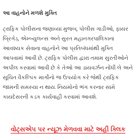
આ વાહનોને મળશે મુક્તિ
ટ્રાફિક પોલીસના જણાવ્યા મુજબ, પોલીસ ગાડીઓ, ફાયર
બ્રિગેડ, એમ્બ્યુલન્સ અને સુરત મહાનગરપાલિકાના
આવશ્યક સેવાના વાહનોને આ પ્રતિબંધમાંથી મુક્તિ
આપવામાં આવી છે. ટ્રાફિક પોલીસ દ્વારા તમામ સુરતીઓને
અપીલ કરવામાં આવી છે કે તેઓ આ ડાયવર્ઝન નોંધી લે અને
સૂચિત વૈકલ્પિક માર્ગોનો જ ઉપયોગ કરે જેથી ટ્રાફિક
જામની સમસ્યા ન થાય. નિયમોનો ભંગ કરનાર સામે
કાયદેસરની કડક કાર્યવાહી કરવામાં આવશે.
વોટ્સએપ પર ન્યૂઝ મેળવવા માટે અહીં ક્લિક