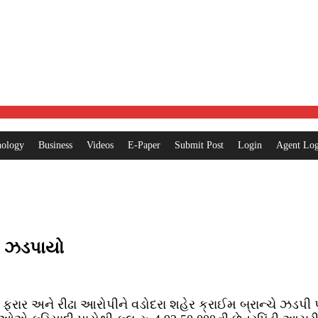
nology
Business
Videos
E-Paper
Submit Post
Login
Agent Log
ી ઝડપાયો
 ફરાર અને રીઢા આરોપીને વડોદરા શહેર ક્રાઈમ બ્રાન્ચે ઝડપી 