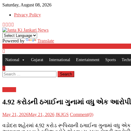
Skip
Saturday, August 08, 2026
to
Privacy Policy
content
Powered by
Translate
National
Gujarat
International
Entertainment
Sports
Tech
Search
for:
Gujarat
4.92 કરોડની ઠગાઈના ગુનામાં વધુ એક આરોપ
Posted
Author
May 21, 2026
May 21, 2026
JKJGS
Comment(0)
on
વડોદરા શહેરમાં 4.92 કરોડ રૂપિયાની ઠગાઈના ગુનામાં વધુ એક