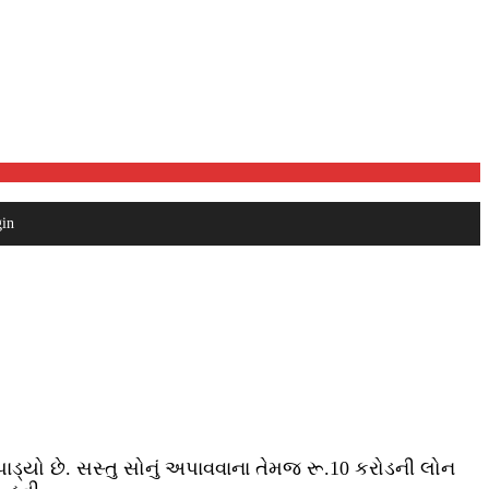
in
પાડ્યો છે. સસ્તુ સોનું અપાવવાના તેમજ રૂ.10 કરોડની લોન