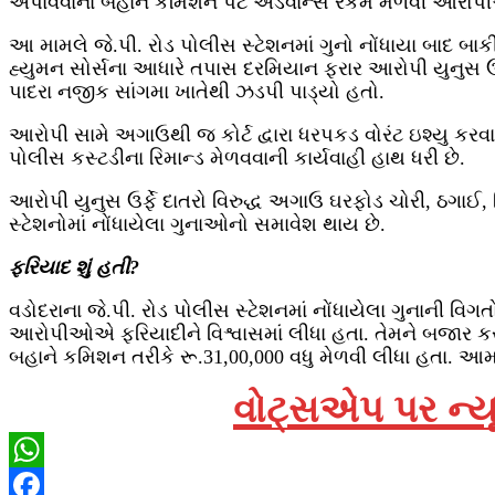
અપાવવાના બહાને કમિશન પેટે એડવાન્સ રકમ મેળવી આરોપીઓ
આ મામલે જે.પી. રોડ પોલીસ સ્ટેશનમાં ગુનો નોંધાયા બાદ બ
હ્યુમન સોર્સના આધારે તપાસ દરમિયાન ફરાર આરોપી યુનુસ ઉર્ફે 
પાદરા નજીક સાંગમા ખાતેથી ઝડપી પાડ્યો હતો.
આરોપી સામે અગાઉથી જ કોર્ટ દ્વારા ધરપકડ વોરંટ ઇશ્યુ કરવા
પોલીસ કસ્ટડીના રિમાન્ડ મેળવવાની કાર્યવાહી હાથ ધરી છે.
આરોપી યુનુસ ઉર્ફે દાતરો વિરુદ્ધ અગાઉ ઘરફોડ ચોરી, ઠગાઈ,
સ્ટેશનોમાં નોંધાયેલા ગુનાઓનો સમાવેશ થાય છે.
ફરિયાદ શું હતી?
વડોદરાના જે.પી. રોડ પોલીસ સ્ટેશનમાં નોંધાયેલા ગુનાની વિગ
આરોપીઓએ ફરિયાદીને વિશ્વાસમાં લીધા હતા. તેમને બજાર ક
બહાને કમિશન તરીકે રૂ.31,00,000 વધુ મેળવી લીધા હતા. 
વોટ્સએપ પર ન્યૂ
WhatsApp