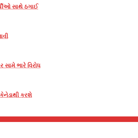
ર્થીઓ સાથે ઠગાઈ
લાવી
 સામે ભારે વિરોધ
ેનેડાથી કરશે