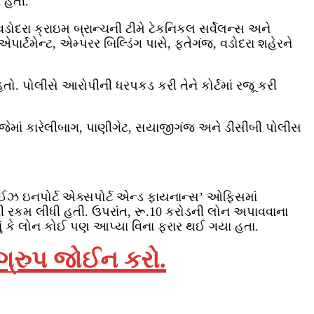
 હતી.
દરા ક્રાઇમ બ્રાન્ચની ટીમે ટેકનિકલ સર્વેલન્સ અને
પાર્ટમેન્ટ, એમ્પરર બિલ્ડિંગ પાસે, ફતેગંજ, વડોદરા શહેરને
હતો. પોલીસે આરોપીની ધરપકડ કરી તેને કોર્ટમાં રજૂ કરી
. જેમાં કારેલીબાગ, પાણીગેટ, સયાજીગંજ અને ડીસીબી પોલીસ
રપ્રાઈઝ ઇનપોર્ટ એક્સપોર્ટ એન્ડ ફાયનાન્સ’ ઓફિસમાં
ી રકમ લીધી હતી. ઉપરાંત, રૂ.10 કરોડની લોન અપાવવાના
ં કે લોન કોઈ પણ આપ્યા વિના ફરાર થઈ ગયા હતા.
 ગ્રુપ જોઈન કરો.