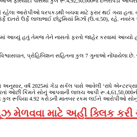
એ ફરિયાદી પાસેથી કુલ રૂ.4,92,50,000ની છેતરપિંડી આચરી
ાકી રહેલા આરોપીઓ ધરપકડથી બચવા માટે ફરાર થઈ ગયા હતા. વડો
દાતરો ઉર્ફે લાલાભાઈ છોટુમિયાં મિર્ઝા (ઉ.વ.50), રહે. નવરંગ એ
માં આવ્યું હતું તેમજ તેને નાસતો ફરતો જાહેર કરવામાં આવ્યો 
 વિશ્વાસઘાત, પ્રોહિબિશન સહિતના કુલ 7 ગુનાઓ નોંધાયેલા છે
તો અનુસાર, વર્ષ 2025માં ગેંડા સર્કલ પાસે આવેલી ‘રાધે એન્ટ
રતાં ઓછી કિંમતે સોનું આપવાની લાલચ આપી રૂ.4,61,50,000ન
આમ કુલ રૂપિયા 4.92 કરોડની માતબર રકમ લઈને આરોપીઓ સોનુ
ઝ મેળવવા માટે અહીં ક્લિક કરી