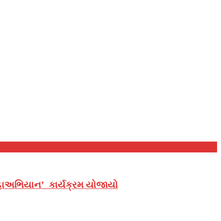
 મહાઅભિયાન’ કાર્યક્રમ યોજાયો