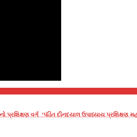
નો પ્રશિક્ષણ વર્ગ ‘પંડિત દીનદયાલ ઉપાધ્યાય પ્રશિક્ષણ