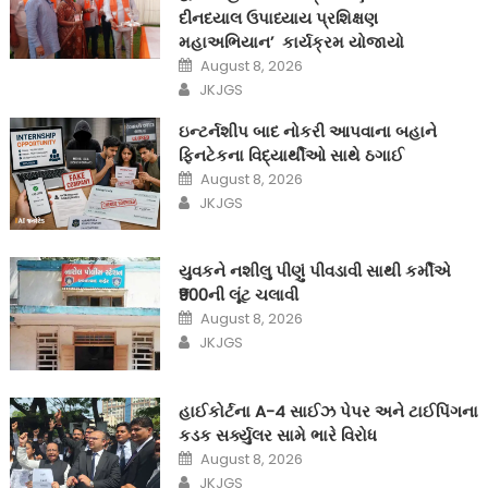
દીનદયાલ ઉપાધ્યાય પ્રશિક્ષણ
મહાઅભિયાન’ કાર્યક્રમ યોજાયો
Posted
August 8, 2026
on
Author
JKJGS
ઇન્ટર્નશીપ બાદ નોકરી આપવાના બહાને
ફિનટેકના વિદ્યાર્થીઓ સાથે ઠગાઈ
Posted
August 8, 2026
on
Author
JKJGS
યુવકને નશીલુ પીણું પીવડાવી સાથી કર્મીએ
₹900ની લૂંટ ચલાવી
Posted
August 8, 2026
on
Author
JKJGS
હાઈકોર્ટના A-4 સાઈઝ પેપર અને ટાઈપિંગના
કડક સર્ક્યુલર સામે ભારે વિરોધ
Posted
August 8, 2026
on
Author
JKJGS