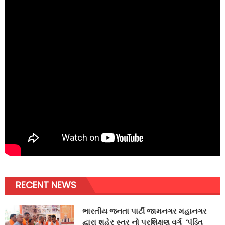
RECENT NEWS
ભારતીય જનતા પાર્ટી જામનગર મહાનગર
દ્વારા શહેર સ્તર નો પ્રશિક્ષણ વર્ગ ‘પંડિત