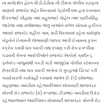
ના માર્ગદર્શન હેઠળ વી.ડી.ડોડીયા ની ટીમના પોલીસ સ્ટાફના
માણસો રાજકોટ શહેર વિસ્તારમાં પેટ્રોલીંગમા હતા દરમ્યાન
દિપકભાઈ ચૌહાણ તથા રાહુલભાઈ ગોહેલ તથા પ્રદીપસિંહ
જાડેજા તથા રાજેશભાઇ જળુ નાઓને મળેલ ચોક્કસ હકીકત
આધારે રાજકોટ મહીકા ગામ, વાડી વિસ્તારમાં રહેતા વયોવૃધ્ધ
ખેડુતોને ઈનામની લોભામણી લાલચ આપી ઈનામના કુપન
સ્ક્રેચ કરાવી ધાક ધમકી તથા દબાણ કરી રોકડા રૂપીયા
પડાવતી ગેંગના આરોપીઓને રાજકોટ રેષકોર્સ ગ્રાઉન્ડ,
ફર્નવલ્ડ બાજુમાંથી પકડી પાડી આજીડેમ પોલીસ સ્ટેશનના
છેતરપીંડી તથા ધાક ધમકી અંગેના બે ગુન્હાઓ ડિટેક્ટ કરી
કાયદેસરની કાર્યવાહી કરવામાં આવેલ છે. (૧) રમેશભાઇ
વાહણભાઇ ચાવડીયા રહે.જયકિશાન સોસાયટી શાળાનં.૮૯
મોરબી રોડ રાજકોટ (૨) રૂપાભાઇ ટીડાભાઇ ચાવડીયા ઉ.૨૩
રહે.જયજવાન જયકિશાન સોસાયટી શાળાનં.૮૯ મોરબી રોડ