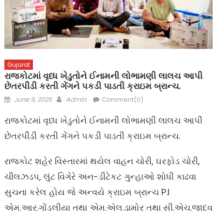
Gujarat
રાજકોટમાં વૃધ્ધ ખેડુતોને ઈનામની લોભામણી લાલચ આપી
છેતરપીંડી કરતી ગેંગને પકડી પાડતી ક્રાઇમ બ્રાન્ચ.
Posted
Author
June 9, 2026
Admin
Comment(0)
on
રાજકોટમાં વૃધ્ધ ખેડુતોને ઈનામની લોભામણી લાલચ આપી
છેતરપીંડી કરતી ગેંગને પકડી પાડતી ક્રાઇમ બ્રાન્ચ.
રાજકોટ શહેર વિસ્તારમાં થયેલ વાહન ચોરી, ઘરફોડ ચોરી,
ચીલઝડપ, લુંટ વિગેરે અન-ડીટેકટ ગુન્હાઓ શોધી કાઢવા
સુચના કરેલ હોય જે અન્વયે ક્રાઇમ બ્રાન્ચ P.I
એમ.આર.ગોંડલીયા તથા એમ.એલ.ડામોર તથા સી.એચ.જાદવ