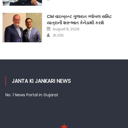
CM વાઇબ્રન્ટ ગુજરાત ગ્લોબલ સમિટ
યાત્રાની શરૂઆત કેનેડાથી કરશે
Posted
August 8, 2026
on
Author
JKJGS
JANTA KI JANKARI NEWS
No. 1 News Portal in Gujarat