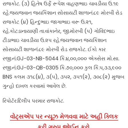
રાજકોટ. (૩) હિતેષ ઉર્ફે રૂપેશ વાહણભાઇ ચાવડીયા ઉ.૧૯
રહે.જયજવાન જયકિશાન સોસાયટી શાળાનં.૮૯ મોરબી રોડ
રાજકોટ (૪) હિન્દુભાઇ જાગાભાઇ વરૂ ઉ.૨૧,
રહે.કોટડાનાયાણી તા.વાંકાનેર, જી.મોરબી (૫) ગોવિંદભાઇ
ટીડાભાઇ ચાવડીયા ઉ.૨૫ રહે.જયજવાન જયકિશાન
સોસાયટી શાળાનં.૮૯ મોરબી રોડ રાજકોટ. ઈકો કાર
રજી.નં.GJ-03-NB-5044 કિ.૪,૦૦,૦૦૦ એક્સેસ મો.સા.
રજી.નં.GJ-03-QB-0305 કિ.૭૦,૦૦૦ કુલ કિં.૫,૩૩,૯૦૦
BNS કલમ ૩૧૮(૪), ૩(૫), ૩૫૨, ૩૫૧(૨), ૩૦૮(૨) મુજબ
ગુન્હો દાખલ કરવામાં આવેલ છે.
રિપોર્ટર.દિલીપ પરમાર રાજકોટ.
વોટ્સએપ પર ન્યૂઝ મેળવવા માટે અહીં ક્લિક
કરી ગ્રુપ જોઈન કરો.