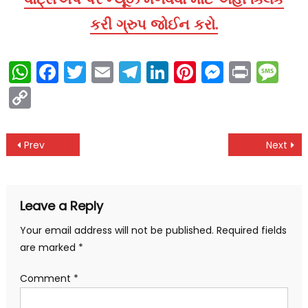
કરી ગ્રુપ જોઈન કરો.
WhatsApp
Facebook
Twitter
Email
Telegram
LinkedIn
Pinterest
Messen
Print
Me
Copy
Link
Post
Prev
Next
navigation
Leave a Reply
Your email address will not be published.
Required fields
are marked
*
Comment
*