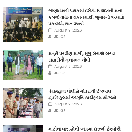
ભાણખોખરી પંથકમાં દરોડો, 5 લાખની મત્તા
કબજે વાડીના મકાનમાંથી જુગારનો અખાડો
પકડાયો, સાત ઝબ્બે
Posted
August 9, 2026
on
Author
JKJGS
મંત્રી પ્રવીણ માળી, મૂળુ બેરાએ બરડા
સફારીની મુલાકાત લીધી
Posted
August 9, 2026
on
Author
JKJGS
પંચમહાલ પોલીસે ગોધરાની ઈકબાલ
હાઈસ્કૂલમાં જાગૃતિ કાર્યક્રમ યોજ્યો
Posted
August 9, 2026
on
Author
JKJGS
માટીના વાસણોની આડમાં દારૂની હેરાફેરી;