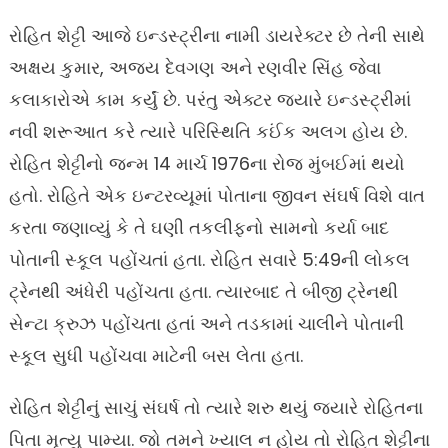
રોહિત શેટ્ટી આજે ઇન્ડસ્ટ્રીના નામી ડાયરેક્ટર છે તેની સાથે
અક્ષય કુમાર, અજય દેવગણ અને રણવીર સિંહ જેવા
કલાકારોએ કામ કર્યું છે. પરંતુ એક્ટર જયારે ઇન્ડસ્ટ્રીમાં
નવી શરૂઆત કરે ત્યારે પરિસ્થિતિ કઈંક અલગ હોય છે.
રોહિત શેટ્ટીનો જન્મ 14 માર્ચ 1976ના રોજ મુંબઈમાં થયો
હતો. રોહિતે એક ઇન્ટરવ્યૂમાં પોતાના જીવન સંઘર્ષ વિશે વાત
કરતા જણાવ્યું કે તે ઘણી તકલીફનો સામનો કર્યા બાદ
પોતાની સ્કૂલ પહોંચતાં હતા. રોહિત સવારે 5:49ની લોકલ
ટ્રેનથી અંધેરી પહોંચતા હતા. ત્યારબાદ તે બીજી ટ્રેનથી
સેન્ટા ક્રુઝ પહોંચતા હતાં અને તડકામાં ચાલીને પોતાની
સ્કૂલ સુધી પહોંચવા માટેની બસ લેતા હતા.
રોહિત શેટ્ટીનું સાચું સંઘર્ષ તો ત્યારે શરુ થયું જ્યારે રોહિતના
પિતા મૃત્યુ પામ્યા. જો તમને ખ્યાલ ન હોય તો રોહિત શેટ્ટીના