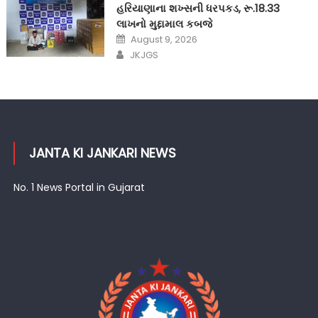
હરિયાણાના શખ્સની ધરપકડ, રૂ.18.33
લાખનો મુદ્દામાલ કબજે
Posted
August 9, 2026
on
Author
JKJGS
JANTA KI JANKARI NEWS
No. 1 News Portal in Gujarat