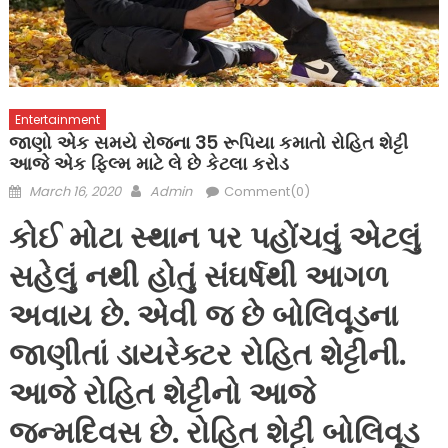
Entertainment
જાણો એક સમયે રોજના 35 રૂપિયા કમાતો રોહિત શેટ્ટી
આજે એક ફિલ્મ માટે લે છે કેટલા કરોડ
Posted
Author
March 16, 2020
Admin
Comment(0)
on
કોઈ મોટા સ્થાન પર પહોંચવું એટલું
સહેલું નથી હોતું સંઘર્ષથી આગળ
અવાય છે. એવી જ છે બોલિવૂડના
જાણીતાં ડાયરેક્ટર રોહિત શેટ્ટીની.
આજે રોહિત શેટ્ટીનો આજે
જન્મદિવસ છે. રોહિત શેટ્ટી બોલિવૂડ