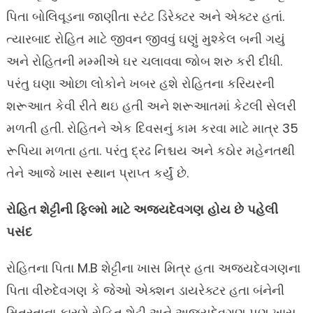
પિતા બોલિવૂડના જાણીતા સ્ટંટ ડિરેક્ટર અને એક્ટર હતાં.
ત્યારબાદ રોહિત માટે જીવન જીવવું ઘણું મુશ્કેલ બની ગયું
અને રોહિતની મમ્મીએ ઘર ચલાવવા જોબ શરુ કરી દીધી.
પરંતુ ઘણા ઓછા લોકોને ખબર હશે રોહિતના કરિયરની
શરૂઆત કેવી રીતે થઇ હતી અને શરૂઆતમાં કેટલી સેલરી
મળતી હતી. રોહિતને એક દિવસનું કામ કરવા માટે માત્ર 35
રૂપિયા મળતા હતા. પરંતુ દ્રઢ નિશ્ચય અને કઠોર મહેનતથી
તેને આજે ખાસ સ્થાન પ્રાપ્ત કર્યું છે.
રોહિત શેટ્ટીની ફિલ્મો માટે અજયદેવગણ હોય છે પહેલી
પસંદ
રોહિતના પિતા M.B શેટ્ટીના ખાસ મિત્ર હતા અજયદેવગણના
પિતા વીરુદેવગણ કે જેઓ એક્શન ડાયરેક્ટર હતા બંનેની
મિત્રતાના કારણે રોહિત શેટ્ટી અને અજયદેવગણ પણ ખાસ