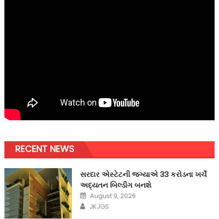
RECENT NEWS
સરદાર એસ્ટેટની જગ્યાએ 33 કરોડના ખર્ચે
અદ્યતન બિલ્ડીંગ બનશે
Posted
August 9, 2026
on
Author
JKJGS