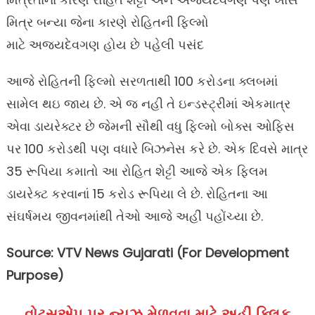
મિત્ર બન્યા જેના કારણે રોહિતની ફિલ્મો
માટે અજયદેવગણ હોય છે પહેલી પસંદ
આજે રોહિતની ફિલ્મો સરળતાથી 100 કરોડના ક્લબમાં
સામેલ થઇ જાય છે. એ જ નહી તે ઇન્ડસ્ટ્રીમાં એકમાત્ર
એવા ડાયરેક્ટર છે જેમની સૌથી વધુ ફિલ્મો બોક્સ ઓફિસ
પર 100 કરોડથી પણ વધારે બિઝનેસ કરે છે. એક દિવસે માત્ર
35 રૂપિયા કમાતો આ રોહિત શેટ્ટી આજે એક ફ્લિમ
ડાયરેક્ટ કરવાનાં 15 કરોડ રૂપિયા લે છે. રોહિતના આ
સંઘર્ષમય જીવનમાંથી તેઓ આજે અહીં પહોંચ્યા છે.
Source: VTV News Gujarati (For Development
Purpose)
વોટ્સએપ પર ન્યૂઝ મેળવવા માટે અહીં ક્લિક