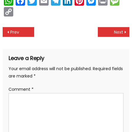
WhatsApp
Facebook
Twitter
Email
Telegram
LinkedIn
Pinterest
Messen
Print
Me
Copy
Link
Post
Prev
Next
navigation
Leave a Reply
Your email address will not be published.
Required fields
are marked
*
Comment
*