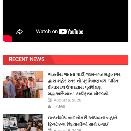
RECENT NEWS
ભારતીય જનતા પાર્ટી જામનગર મહાનગર
દ્વારા શહેર સ્તર નો પ્રશિક્ષણ વર્ગ ‘પંડિત
દીનદયાલ ઉપાધ્યાય પ્રશિક્ષણ
મહાઅભિયાન’ કાર્યક્રમ યોજાયો
Posted
August 8, 2026
on
Author
JKJGS
ઇન્ટર્નશીપ બાદ નોકરી આપવાના બહાને
ફિનટેકના વિદ્યાર્થીઓ સાથે ઠગાઈ
Posted
August 8, 2026