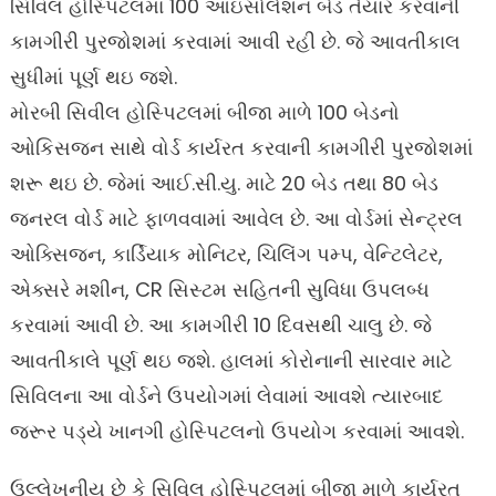
સિવિલ હોસ્પિટલમાં 100 આઇસોલેશન બેડ તૈયાર કરવાની
કામગીરી પુરજોશમાં કરવામાં આવી રહી છે. જે આવતીકાલ
સુધીમાં પૂર્ણ થઇ જશે.
મોરબી સિવીલ હોસ્પિટલમાં બીજા માળે 100 બેડનો
ઓકિસજન સાથે વોર્ડ કાર્યરત કરવાની કામગીરી પુરજોશમાં
શરૂ થઇ છે. જેમાં આઈ.સી.યુ. માટે 20 બેડ તથા 80 બેડ
જનરલ વોર્ડ માટે ફાળવવામાં આવેલ છે. આ વોર્ડમાં સેન્ટ્રલ
ઓક્સિજન, કાર્ડિયાક મોનિટર, ચિલિંગ પમ્પ, વેન્ટિલેટર,
એક્સરે મશીન, CR સિસ્ટમ સહિતની સુવિધા ઉપલબ્ધ
કરવામાં આવી છે. આ કામગીરી 10 દિવસથી ચાલુ છે. જે
આવતીકાલે પૂર્ણ થઇ જશે. હાલમાં કોરોનાની સારવાર માટે
સિવિલના આ વોર્ડને ઉપયોગમાં લેવામાં આવશે ત્યારબાદ
જરૂર પડ્યે ખાનગી હોસ્પિટલનો ઉપયોગ કરવામાં આવશે.
ઉલ્લેખનીય છે કે સિવિલ હોસ્પિટલમાં બીજા માળે કાર્યરત