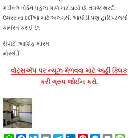
મેડીકલ વોર્ડને પહેલા માળે ખસેડાયો છે. તેમજ શરદી-
ઉધરસના દર્દીઓ માટે અલગથી ઓપીડી પણ હોસ્પિટલમાં
કાર્યરત કરાઈ છે.
રીપોર્ટ…આશિફ ખોરમ
મોરબી)
વોટ્સએપ પર ન્યૂઝ મેળવવા માટે અહીં ક્લિક
કરી ગ્રુપ જોઈન કરો.