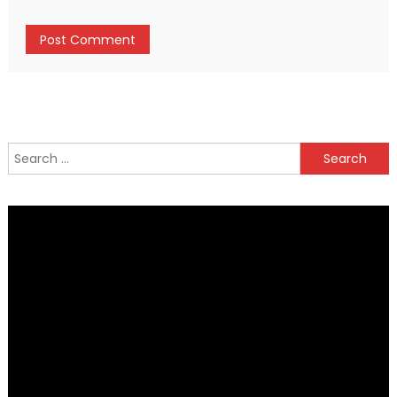
Search
for: