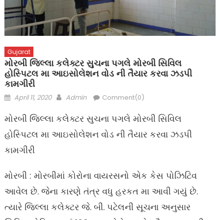
Gujarat
મોરબી જિલ્લા કલેક્ટર સુચના પગલે મોરબી સિવિલ
હોસ્પિટલ મા આઇસોલેશન વોડ ની તૈયાર કરવા ઝડપી
કામગીરી
Posted
Author
April 11, 2020
Admin
Comment(0)
on
મોરબી જિલ્લા કલેક્ટર સુચના પગલે મોરબી સિવિલ
હોસ્પિટલ મા આઇસોલેશન વોડ ની તૈયાર કરવા ઝડપી
કામગીરી
મોરબી : મોરબીમાં કોરોના વાયરસનો એક કેસ પોઝિટિવ
આવેલ છે. જેના કારણે તંત્ર વધુ હરકત મા આવી ગયું છે.
ત્યારે જિલ્લા કલેક્ટર જે. બી. પટેલની સૂચના અનુસાર