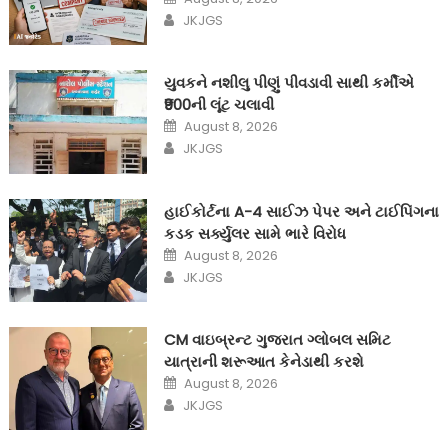
on
Author
JKJGS
યુવકને નશીલુ પીણું પીવડાવી સાથી કર્મીએ
₹900ની લૂંટ ચલાવી
Posted
August 8, 2026
on
Author
JKJGS
હાઈકોર્ટના A-4 સાઈઝ પેપર અને ટાઈપિંગના
કડક સર્ક્યુલર સામે ભારે વિરોધ
Posted
August 8, 2026
on
Author
JKJGS
CM વાઇબ્રન્ટ ગુજરાત ગ્લોબલ સમિટ
યાત્રાની શરૂઆત કેનેડાથી કરશે
Posted
August 8, 2026
on
Author
JKJGS