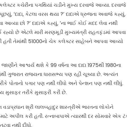
કલેક્ટર કચેરીના પગથિયાં ચડીને મુખ્ય દરવાજે આવ્યા. દરવાજે
છયું, ‘દાદા, કેટલા વરસ થયા ?’ દાદાએ ધ્રુજતા અવાજે કહ્યું,
 લેવા આવ્યા છો ?’ દાદાએ કહ્યું, ‘ના ભાઈ કોઈ મદદ લેવા નથી
રહ્યો છે એટલે મારી મરણમૂડી મુખ્યમંત્રી રાહતફંડમાં આપવા
ી હતી તેમાંથી 51000નો ચેક કલેક્ટર સાહેબને આપવા આવ્યો
 જાણીને આશ્વર્ય થશે કે 99 વર્ષના આ દાદા 1975થી 1980ના
થી ગુજરાત રાજ્યના ધારાસભ્ય પણ રહી ચૂક્યા છે. અત્યંત
રીકે પોતાનો પગાર પણ નથી લીધો અને પેન્શન પણ નથી લીધું.
ય મુસાફર તરીકે મુસાફરી કરી છે.
ન વડાપ્રધાન શ્રી લાલબહાદુર શાસ્ત્રીએ ભારતના લોકોને
ાટે અપીલ કરી હતી. રત્નાબાપાએ ત્યારથી દર સોમવારે એક ટં
 તૂટવા નથી દીધો.