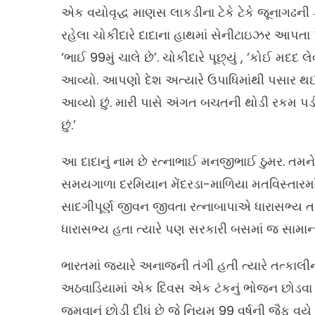
એક વયોવૃદ્ધ માણસ લાકડીના ટેકે ટેકે જૂનાગઢની 
રહેલા ચોકીદારે દાદાના હાથમાં સેનીટાઇઝર આપતા પૂ
‘ભાઈ 99મું ચાલે છે’. ચોકીદારે પૂછ્યું , ‘કોઈ મદદ
આવ્યો. આપણો દેશ અત્યારે ઉપાધિમાંથી પસાર થઈ 
આવ્યો છું. મારી પાસે અંગત બચતની થોડી રકમ પડ
છું.’
આ દાદાનું નામ છે રત્નાભાઈ મનજીભાઈ ઠુમર. તમને
સમયગાળા દરમિયાન મેંદરડા-માળિયા મતવિસ્તારમાં
સાદગીપૂર્ણ જીવન જીવતા રત્નાબાપાએ ધારાસભ્ય ત
ધારાસભ્ય હતા ત્યારે પણ સરકારી બસમાં જ સામાન્
ભારતમાં જ્યારે અનાજની તંગી હતી ત્યારે તત્કાલી
અઠવાડિયામાં એક દિવસ એક ટંકનું ભોજન છોડવા મ
જમવાનું છોડી દીધું છે જે નિયમ 99 વર્ષની જૈફ વયે