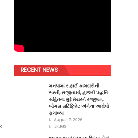
RECENT NEWS
મનપામાં સફાઈ કામદારોની
ભરતી, રાજીનામાં, હાજરી પદ્ધતિ
સહિતના મુદ્દે મેયરને રજૂઆત,
બોગસ સર્ટિફિકેટ અંગેના આક્ષેપો
ફગાવ્યા
Posted
August 7, 2026
on
Author
ક
JKJGS