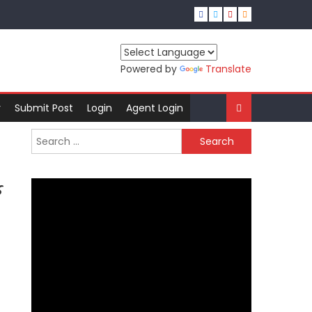
Powered by
Translate
r
Submit Post
Login
Agent Login
Search
for:
ક