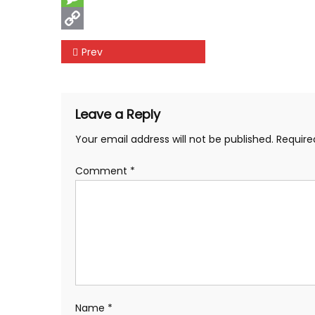
Message
Copy
Post
Prev
Link
navigation
Leave a Reply
Your email address will not be published.
Require
Comment
*
Name
*