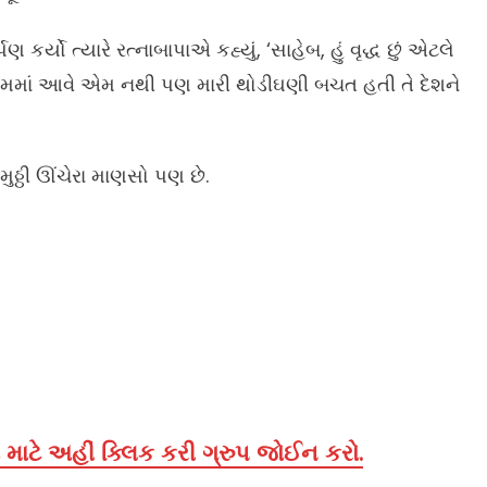
યો ત્યારે રત્નાબાપાએ કહ્યું, ‘સાહેબ, હું વૃદ્ધ છું એટલે
 કામમાં આવે એમ નથી પણ મારી થોડીઘણી બચત હતી તે દેશને
ુઠ્ઠી ઊંચેરા માણસો પણ છે.
માટે અહીં ક્લિક કરી ગ્રુપ જોઈન કરો.