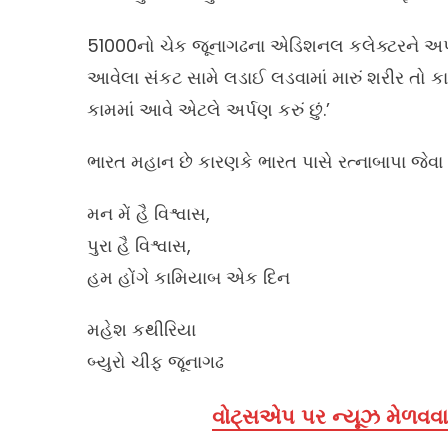
51000નો ચેક જૂનાગઢના એડિશનલ કલેક્ટરને અર્પણ કર્
આવેલા સંકટ સામે લડાઈ લડવામાં મારું શરીર તો
કામમાં આવે એટલે અર્પણ કરું છું.’
ભારત મહાન છે કારણકે ભારત પાસે રત્નાબાપા જેવા મ
મન મેં હૈ વિશ્વાસ,
પુરા હૈ વિશ્વાસ,
હમ હોંગે કામિયાબ એક દિન
મહેશ કથીરિયા
બ્યુરો ચીફ જૂનાગઢ
વોટ્સએપ પર ન્યૂઝ મેળવવા 