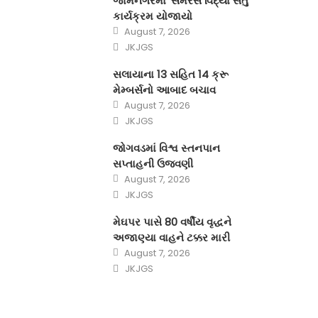
જામનગરમાં ‘સમરસ વિદ્યા સેતુ’
કાર્યક્રમ યોજાયો
Posted
August 7, 2026
on
Author
JKJGS
સલાયાના 13 સહિત 14 ક્રૂ
મેમ્બર્સનો આબાદ બચાવ‎
Posted
August 7, 2026
on
Author
JKJGS
જોગવડમાં વિશ્વ સ્તનપાન
સપ્તાહની ઉજવણી
Posted
August 7, 2026
on
Author
JKJGS
મેઘપર પાસે 80 વર્ષીય વૃદ્ધને
અજાણ્યા વાહને ટક્કર મારી
Posted
August 7, 2026
on
Author
JKJGS