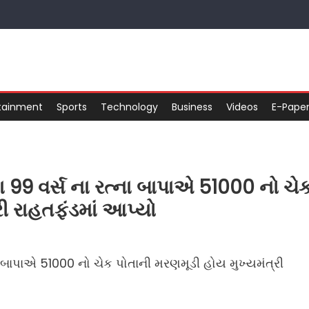
tainment
Sports
Technology
Business
Videos
E-Pape
 99 વર્સ ના રત્ના બાપાએ 51000 નો ચે
રી રાહતફંડમાં આપ્યો
ા બાપાએ 51000 નો ચેક પોતાની મરણમૂડી હોય મુખ્યમંત્રી