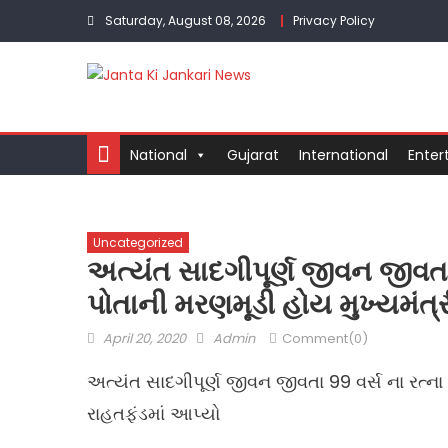
Skip
Saturday, August 08, 2026
Privacy Policy
to
content
National
Gujarat
International
Enter
Uncategorized
અત્યંત સાદગીપૂર્ણ જીવન જીવતા
પોતાની મરણમૂડી હોય મુખ્યમંત્
Posted
Author
April 20, 2020
Admin
Comment(0)
on
અત્યંત સાદગીપૂર્ણ જીવન જીવતા 99 વર્સ ના રત્ન
રાહતફંડમાં આપ્યો