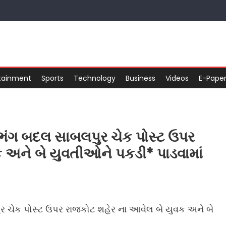
tainment
Sports
Technology
Business
Videos
E-Pape
ં ભંગ બદલ સાબલપુર ચેક પોસ્ટ ઉપર
 અને બે યુવતીઓને પકડી* પાડવામાં
ુર ચેક પોસ્ટ ઉપર રાજકોટ શહેર ના આવેલ બે યુવક અને બે