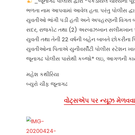
_જૂનાગઢ પોલીસ દ્વારા *પકડાયેલ ચારેયની પ
ભળતા નામ આપવામાં આવેલ હતા. પરંતુ પોલીસ દ્વાર
યુવતીઓ ભાંગી પડી હતી અને અપહરણની વિગત બહ
સદર, રાજકોટ તથા (2) અરબાઝખાન સલીમખાન પઠા
યુવતી તથા તેની 22 વર્ષની બહેન બાબતે છોકરીના 
યુવતીઓના પિતાએ યુનીવર્સીટી પોલીસ સ્ટેશન ખાત
જૂનાગઢ પોલીસ પાસેથી કબ્જો* લઇ, આગળની કાર્
મહેશ કથીરિયા
બ્યુરો ચીફ જૂનાગઢ
વોટ્સએપ પર ન્યૂઝ મેળવવા 