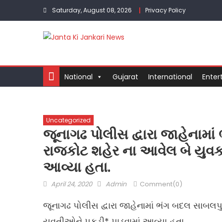
Skip
Saturday, August 08, 2026
Privacy Policy
to
content
National
Gujarat
International
Enter
Uncategorized
જૂનાગઢ પોલીસ દ્વારા જાહેનામા
રાજકોટ શહેર ના આવેલ બે યુવક
આવ્યા હતા.
Posted
Author
April 24, 2020
Admin
Comment(0)
on
જૂનાગઢ પોલીસ દ્વારા જાહેનામાં ભંગ બદલ સાબલપ
યુવતીઓને પકડી* પાડવામાં આવ્યા હતા.