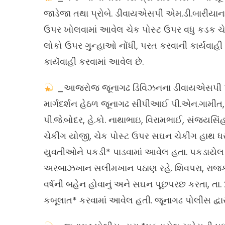
જાડેજા તથા પ્રોબે. ડીવાયએસપી એમ.ડી.બારીયાના 
ઉપર ખોલવામાં આવેલ ચેક પોસ્ટ ઉપર વધુ કડક ચે
લોકો ઉપર ગુન્હાઓ નોંધી, પરત કરવાની કાર્યવા
કાયૅવાહી કરવામાં આવેલ છે.
_આજરોજ જૂનાગઢ ડિવિઝનના ડીવાયએસપી પ્રદ
માર્ગદર્શન હેઠળ જૂનાગઢ સીપીઆઈ પી.એન.ગામી
પી.જે.બોદર, હે.કો. નાથાભાઇ, વિરામભાઈ, સંજયસિ
ચેકીંગ યોજી, ચેક પોસ્ટ ઉપર સઘન ચેકીંગ હાથ ધર
યુવતીઓને પકડી* પાડવામાં આવેલ હતા. પકડાયેલ 
અરબાઝખાન સલીમખાન પઠાણ રહે. શિવપરા, રાજકોટ
વર્ષની બહેન હોવાનું અને સઘન પૂછપરછ કરતા, ત
કબૂલાત* કરવામાં આવેલ હતી. જૂનાગઢ પોલીસ દ્વાર