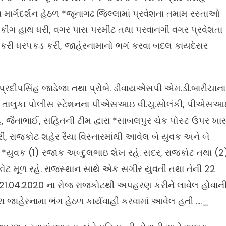
માર્ગદર્શન હેઠળ *જૂનાગઢ જિલ્લામાં પ્રવેશતા તમામ રસ્તાઓ
કીંગ હાથ ધરી, વગર પાસ પરમીટ તથા પરવાનગી વગર પ્રવેશતા
હી કરી ધરપકડ કરી, જાહેરનામાનો ભગં કરવા બદલ કાયદેસર
ીપસિંહ જાડેજા તથા પ્રોબે. ડીવાયએસપી એમ.ડી.બારીયાના
ત, તાલુકા પોલીસ સ્ટેશનના પીએસઆઇ વી.યુ.સોલંકી, પીએસ
ંહ, જૈતાભાઈ, સહિતની ટીમ દ્વારા *સાબલપુર ચેક પોસ્ટ ઉપર ખા
ી, રાજકોટ શહેર રૈયા વિસ્તારમાંથી આવેલ બે યુવક અને બે
*યુવક (1) રજાક અબ્દુલભાઇ શેખ રહે. સદર, રાજકોટ તથા (2
 મૂળ રહે. રાજસ્થાન સાથે એક સગીર યુવતી તથા તેની 22
ા. 21.04.2020 ના રોજ રાજકોટથી અપહરણ કરીને લાવેલ હોવાન
ા જાહેરનામા ભંગ હેઠળ કાર્યવાહી કરવામાં આવેલ હતી …._