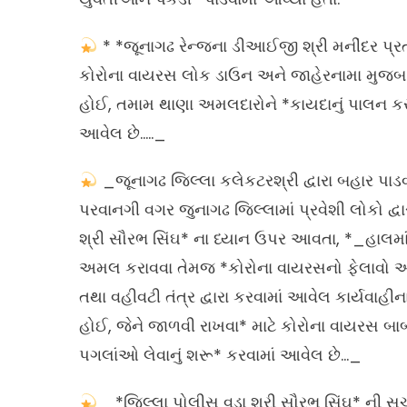
* *જૂનાગઢ રેન્જના ડીઆઈજી શ્રી મનીંદર પ્રત
કોરોના વાયરસ લોક ડાઉન અને જાહેરનામા મુજબ ક
હોઈ, તમામ થાણા અમલદારોને *કાયદાનું પાલન કર
આવેલ છે….._
_જૂનાગઢ જિલ્લા કલેકટરશ્રી દ્વારા બહાર પાડ
પરવાનગી વગર જુનાગઢ જિલ્લામાં પ્રવેશી લોકો દ્વ
શ્રી સૌરભ સિંઘ* ના ધ્યાન ઉપર આવતા, *_હાલમાં
અમલ કરાવવા તેમજ *કોરોના વાયરસનો ફેલાવો અટક
તથા વહીવટી તંત્ર દ્વારા કરવામાં આવેલ કાર્યવાહ
હોઈ, જેને જાળવી રાખવા* માટે કોરોના વાયરસ બા
પગલાંઓ લેવાનું શરૂ* કરવામાં આવેલ છે…_
_*જિલ્લા પોલીસ વડા શ્રી સૌરભ સિંઘ* ની સ