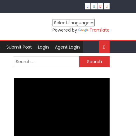
Powered by
Translate
r
Submit Post
Login
Agent Login
Search
for: