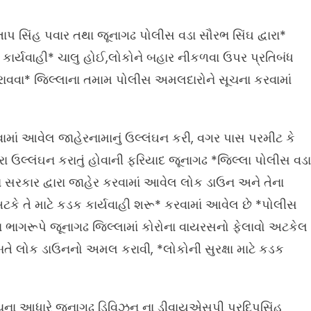
ાપ સિંહ પવાર તથા જૂનાગઢ પોલીસ વડા સૌરભ સિંઘ દ્વારા*
ાર્યવાહી* ચાલુ હોઈ,લોકોને બહાર નીકળવા ઉપર પ્રતિબંધ
ાવવા* જિલ્લાના તમામ પોલીસ અમલદારોને સૂચના કરવામાં
વામાં આવેલ જાહેરનામાનું ઉલ્લંઘન કરી, વગર પાસ પરમીટ કે
ારા ઉલ્લંઘન કરાતું હોવાની ફરિયાદ જૂનાગઢ *જિલ્લા પોલીસ વડા
 સરકાર દ્વારા જાહેર કરવામાં આવેલ લોક ડાઉન અને તેના
ે તે માટે કડક કાર્યવાહી શરૂ* કરવામાં આવેલ છે *પોલીસ
ીના ભાગરૂપે જૂનાગઢ જિલ્લામાં કોરોના વાયરસનો ફેલાવો અટકેલ
બતે લોક ડાઉનનો અમલ કરાવી, *લોકોની સુરક્ષા માટે કડક
ૂચના આધારે જૂનાગઢ ડિવિઝન ના ડીવાયએસપી પ્રદિપસિંહ