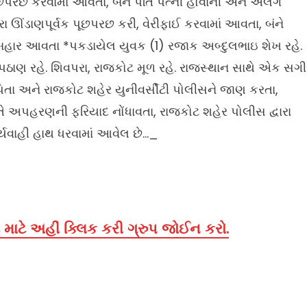
ૂછપરછ કરવામાં આવતા, બંને પતિ પત્ની હોવાની અને અલગ
ા ઊંડાણપૂર્વક પૂછપરછ કરી, વેરીફાઈ કરવામાં આવતા, બંને
ાર આવતા *પકડાયેલ યુવક (1) રજાક અબ્દુલભાઇ શેખ રહે.
ણ રહે. શિવપરા, રાજકોટ મૂળ રહે. રાજસ્થાન સાથે એક સગી
પિતા અને રાજકોટ શહેર યુનીવર્સીટી પોલીસને જાણ કરતા,
ે અપહરણની ફરિયાદ નોંધાવતા, રાજકોટ શહેર પોલીસ દ્વારા
યવાહી હાથ ધરવામાં આવેલ છે…_
માટે અહીં ક્લિક કરી ગ્રુપ જોઈન કરો.