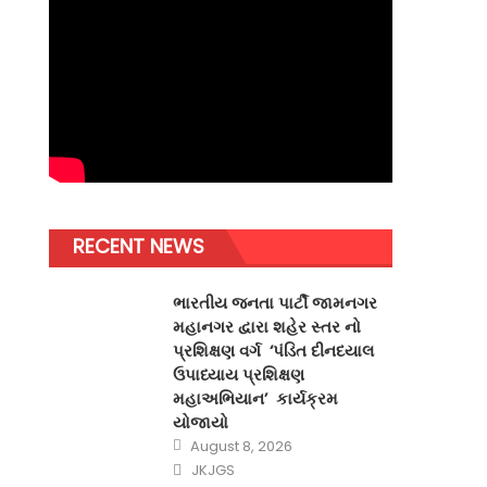
RECENT NEWS
ભારતીય જનતા પાર્ટી જામનગર
મહાનગર દ્વારા શહેર સ્તર નો
પ્રશિક્ષણ વર્ગ ‘પંડિત દીનદયાલ
ઉપાધ્યાય પ્રશિક્ષણ
મહાઅભિયાન’ કાર્યક્રમ
યોજાયો
Posted
August 8, 2026
on
Author
JKJGS