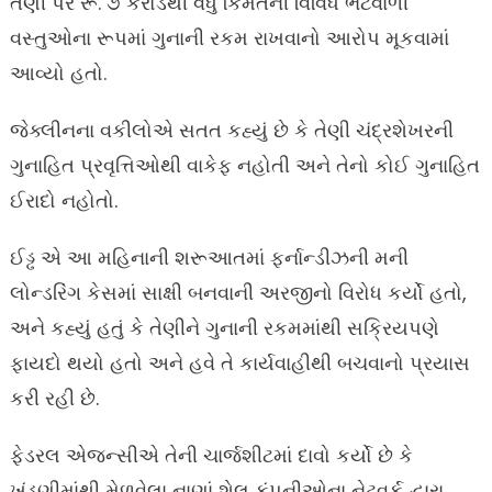
તેણી પર રૂ. ૭ કરોડથી વધુ કિંમતની વિવિધ ભેટવાળી
વસ્તુઓના રૂપમાં ગુનાની રકમ રાખવાનો આરોપ મૂકવામાં
આવ્યો હતો.
જેક્લીનના વકીલોએ સતત કહ્યું છે કે તેણી ચંદ્રશેખરની
ગુનાહિત પ્રવૃત્તિઓથી વાકેફ નહોતી અને તેનો કોઈ ગુનાહિત
ઈરાદો નહોતો.
ઈડ્ઢ એ આ મહિનાની શરૂઆતમાં ફર્નાન્ડીઝની મની
લોન્ડરિંગ કેસમાં સાક્ષી બનવાની અરજીનો વિરોધ કર્યો હતો,
અને કહ્યું હતું કે તેણીને ગુનાની રકમમાંથી સક્રિયપણે
ફાયદો થયો હતો અને હવે તે કાર્યવાહીથી બચવાનો પ્રયાસ
કરી રહી છે.
ફેડરલ એજન્સીએ તેની ચાર્જશીટમાં દાવો કર્યો છે કે
ખંડણીમાંથી મેળવેલા નાણાં શેલ કંપનીઓના નેટવર્ક દ્વારા