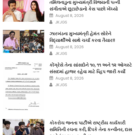
તમિલનાડુના મુખ્યમંત્રી વિજયની પત્ની
સંગીતાએ છૂટાછેડાનો કેસ પાછો ખેંચ્યો
Posted
August 8, 2026
on
Author
JKJGS
ઝારખંડના મુખ્યમંત્રી હેમંત સોરેને
વિદ્યાર્થીઓ સાથે ચર્ચા કરવા તૈયાર!!
Posted
August 8, 2026
on
Author
JKJGS
કોંગ્રેસે તેના સાંસદોને ૧૦, ૧૧ અને ૧૨ ઓગસ્ટે
સંસદમાં હાજર રહેવા માટે વ્હિપ જારી કર્યો
Posted
August 8, 2026
on
Author
JKJGS
કોકરોચ જનતા પાર્ટીએ રાષ્ટ્રીય કાર્યકારી
સમિતિની રચના કરી, દિપકે તેના કન્વીનર, દાસ