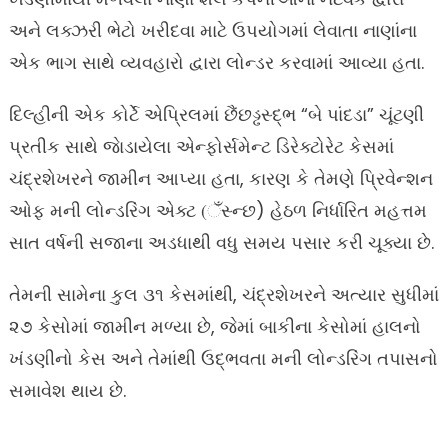
અને લક્ઝરી ભેટો ખરીદવા માટે ઉપયોગમાં લેવાતા નાણાંના
એક ભાગ સાથે વ્યવહારો દ્વારા લોન્ડર કરવામાં આવ્યા હતા.
દિલ્હીની એક કોર્ટે એપ્રિલમાં છૈંછડ્ઢસ્દ્ભ “બે પાંદડા” ચૂંટણી
પ્રતીક સાથે જાેડાયેલા એન્ફોર્સમેન્ટ ડિરેક્ટોરેટ કેસમાં
ચંદ્રશેખરને જામીન આપ્યા હતા, કારણ કે તેમણે પ્રિવેન્શન
ઓફ મની લોન્ડરિંગ એક્ટ (ઁસ્ન્છ) હેઠળ નિર્ધારિત મહત્તમ
સાત વર્ષની સજાના અડધાથી વધુ સમય પસાર કરી ચૂક્યા છે.
તેમની સામેના કુલ ૩૧ કેસમાંથી, ચંદ્રશેખરને અત્યાર સુધીમાં
૨૭ કેસોમાં જામીન મળ્યા છે, જેમાં બાકીના કેસોમાં હાલનો
ખંડણીનો કેસ અને તેમાંથી ઉદ્ભવતા મની લોન્ડરિંગ તપાસનો
સમાવેશ થાય છે.