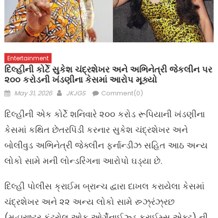
Entertainment
દિલ્હીની કોર્ટે સુકેશ ચંદ્રશેખર અને અભિનેત્રી જેકલીન પર
૨૦૦ કરોડની ખંડણીના કેસમાં આરોપ મૂક્યો
Posted
Author
May 31, 2026
JKJGS
Comment(0)
on
દિલ્હીની એક કોર્ટે શનિવારે ૨૦૦ કરોડ રૂપિયાની ખંડણીના
કેસમાં કથિત છેતરપિંડી કરનાર સુકેશ ચંદ્રશેખર અને
બોલીવુડ અભિનેત્રી જેક્લીન ફર્નાન્ડીઝ સહિત આઠ અન્ય
લોકો સામે મની લોન્ડરિંગના આરોપો ઘડ્યા છે.
દિલ્હી પોલીસ ક્રાઈમ બ્રાન્ચ દ્વારા દાખલ કરાયેલા કેસમાં
ચંદ્રશેખર અને ૨૨ અન્ય લોકો સામે સ્ર્ઝ્રંઝ્રછ
(મહારાષ્ટ્ર કંટ્રોલ ઓફ ઓર્ગેનાઈઝ્ડ ક્રાઈમ્સ એક્ટ) ની