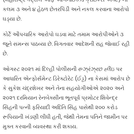
કલમ ૩ અને ૪ હેઠળ છેતરપિંડી અને નકલ કરવાના આરોપો
ઘડ્યા છે.
કોર્ટે ઔપચારિક આરોપો ઘડવા માટે તમામ આરોપીઓને ૩
જૂને સમન્સ પાઠવ્યા છે. વિગતવાર આદેશની રાહ જાેવાઈ રહી
છે.
ઓગસ્ટ ૨૦૨૧ માં દિલ્હી પોલીસની સ્ર્ઝ્રંઝ્રછ હ્લૈંઇ પર
આધારિત એન્ફોર્સમેન્ટ ડિરેક્ટોરેટ (ઈડ્ઢ) ના કેસમાં આરોપ છે
કે સુકેશ ચંદ્રશેખર અને તેના સહયોગીઓએ ૨૦૨૦ અને
૨૦૨૧ દરમિયાન રેનબેક્સીના ભૂતપૂર્વ પ્રમોટર શિવેન્દ્ર
સિંહની પત્ની ફરિયાદી અદિતિ સિંહ પાસેથી ૨૦૦ કરોડ
રૂપિયાની ખંડણી લીધી હતી, જેથી તેમના પતિને જામીન પર
મુક્ત કરવાની વ્યવસ્થા કરી શકાય.