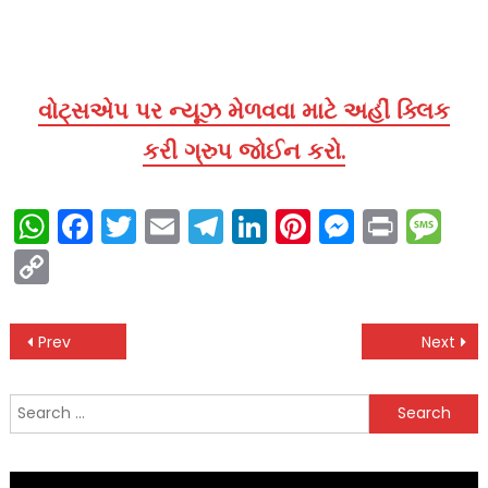
વોટ્સએપ પર ન્યૂઝ મેળવવા માટે અહીં ક્લિક
કરી ગ્રુપ જોઈન કરો.
WhatsApp
Facebook
Twitter
Email
Telegram
LinkedIn
Pinterest
Messen
Print
Me
Copy
Link
Post
Prev
Next
navigation
Search
for: