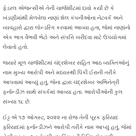
ફેડરલ એજન્સીએ તેની ચાર્જશીટમાં દાવો કર્યો છે કે
ખંડણીમાંથી મેળવેલા નાણાં શેલ કંપનીઓના નેટવર્ક અને
વ્યવહારો દ્વારા લોન્ડરિંગ કરવામાં આવ્યા હતા, જેમાં નાણાંનો
એક ભાગ વૈભવી ભેટો અને સંપત્તિ ખરીદવા માટે ઉપયોગમાં
લેવાતો હતો.
જ્યારે મૂળ ચાર્જશીટમાં ચંદ્રશેખર સહિત આઠ વ્યક્તિઓનું
નામ મુખ્ય આરોપી અને મધ્યસ્થી પિંકી ઈરાની તરીકે
આપવામાં આવ્યું હતું, જેના દ્વારા ચંદ્રશેખર અભિનેત્રી
ફર્નાન્ડીઝ સાથે સંપર્કમાં આવ્યા હતા. આરોપીઓની કુલ
સંખ્યા ૧૮ છે.
ઈડ્ઢ એ ૧૭ ઓગસ્ટ, ૨૦૨૨ ના રોજ તેની પૂરક ફરિયાદ
ફરિયાદમાં ફર્નાન્ડીઝને આરોપી તરીકે નામ આપ્યું હતું, જેમાં