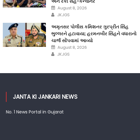
અને રંકા સહ-કન્વીનર
Posted
August 8, 2026
on
Author
JKJGS
અમૃતસર પોલીસ કમિશનર ગુરપ્રીત સિંહ
ભુલ્લરને હટાવાયા; હરમનબીર સિંહને વધારાનો
ચાર્જ સોંપવામાં આવ્યો
Posted
August 8, 2026
on
Author
JKJGS
JANTA KI JANKARI NEWS
No. 1 News Portal in Gujarat