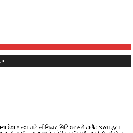
in
ના દેવા ભરવા માટે સીનિયર સિટિઝન્સને ટાર્ગેટ કરતા હતા.