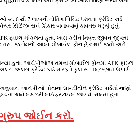
ના બેંક ખાતા અને ક્રેડિટ કાર્ડમાંથી નાણાં સેરવી લેતા
. 6 થી 7 લાખની તોતિંગ લિમિટ ધરાવતા ક્રેડિટ કાર્ડ
ર સિટિઝન્સને શિકાર બનાવવાનું કાવતરું ઘડ્યું હતું.
ાઇલ મોકલતા હતા. ખાસ કરીને નિવૃત્ત જીવન જીવતા
કરે, કે તરત જ તેમનો આખો મોબાઈલ ફોન હેક થઈ જતો અને
ો ભોગ બન્યા હતા. આરોપીઓએ તેમના મોબાઈલ ફોનમાં APK ફાઇલ
 અલગ-અલગ ક્રેડિટ કાર્ડ મારફતે કુલ રૂ. 16,49,961 ઉપાડી
નુસાર, આરોપીઓ પોતાના સાગરીતોને ક્રેડિટ કાર્ડમાં નાણાં
ં ચૂકવતા અને લક્ઝરી લાઈફસ્ટાઈલ જાળવી રાખતા હતા.
 ગ્રુપ જોઈન કરો.