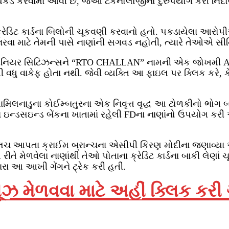
ામાં આવી છે, જેઓ ટેકનોલોજીનો દુરુપયોગ કરી નિર્દોષ વૃદ્ધો
ટ કાર્ડના બિલોની ચૂકવણી કરવાનો હતો. પકડાયેલા આરોપીઓ રૂ
વા માટે તેમની પાસે નાણાંની સગવડ નહોતી, ત્યારે તેઓએ સીનિય
ર સિટિઝન્સને “RTO CHALLAN” નામની એક જોખમી APK ફ
જીથી વધુ વાકેફ હોતા નથી. જેવી વ્યક્તિ આ ફાઇલ પર ક્લિક 
આવ્યા તામિલનાડુના કોઈમ્બતુરના એક નિવૃત્ત વૃદ્ધ આ ટોળકીન
ના ઇન્ડસઇન્ડ બેંકના ખાતામાં રહેલી FDના નાણાંનો ઉપયોગ કરી
ી લાલચ આપતા ક્રાઈમ બ્રાન્ચના એસીપી કિરણ મોદીના જણાવ્યા અ
ે મેળવેલા નાણાંથી તેઓ પોતાના ક્રેડિટ કાર્ડના બાકી લેણા
વારા આ આખી ગેંગને ટ્રેક કરી હતી.
ઝ મેળવવા માટે અહીં ક્લિક કરી