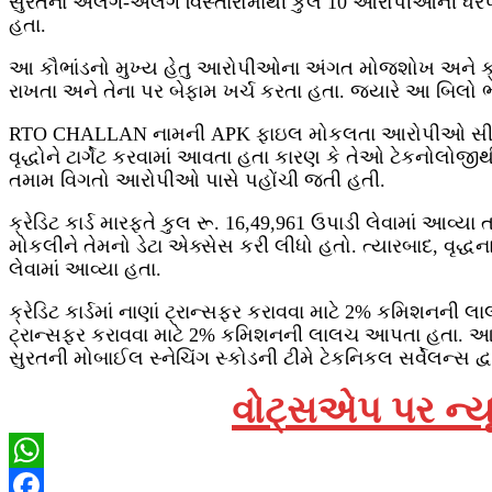
સુરતના અલગ-અલગ વિસ્તારોમાંથી કુલ 10 આરોપીઓની ધરપકડ કરવ
હતા.
આ કૌભાંડનો મુખ્ય હેતુ આરોપીઓના અંગત મોજશોખ અને ક્રેડિ
રાખતા અને તેના પર બેફામ ખર્ચ કરતા હતા. જ્યારે આ બિલો ભર
RTO CHALLAN નામની APK ફાઇલ મોકલતા આરોપીઓ સીનિય
વૃદ્ધોને ટાર્ગેટ કરવામાં આવતા હતા કારણ કે તેઓ ટેકનોલો
તમામ વિગતો આરોપીઓ પાસે પહોંચી જતી હતી.
ક્રેડિટ કાર્ડ મારફતે કુલ રૂ. 16,49,961 ઉપાડી લેવામાં 
મોકલીને તેમનો ડેટા એક્સેસ કરી લીધો હતો. ત્યારબાદ, વૃદ્ધ
લેવામાં આવ્યા હતા.
ક્રેડિટ કાર્ડમાં નાણાં ટ્રાન્સફર કરાવવા માટે 2% કમિશનન
ટ્રાન્સફર કરાવવા માટે 2% કમિશનની લાલચ આપતા હતા. આ રીત
સુરતની મોબાઈલ સ્નેચિંગ સ્કોડની ટીમે ટેકનિકલ સર્વેલન્સ દ્
વોટ્સએપ પર ન્યૂ
WhatsApp