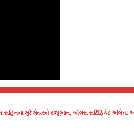
 સહિતના મુદ્દે મેયરને રજૂઆત, બોગસ સર્ટિફિકેટ અંગેના આક