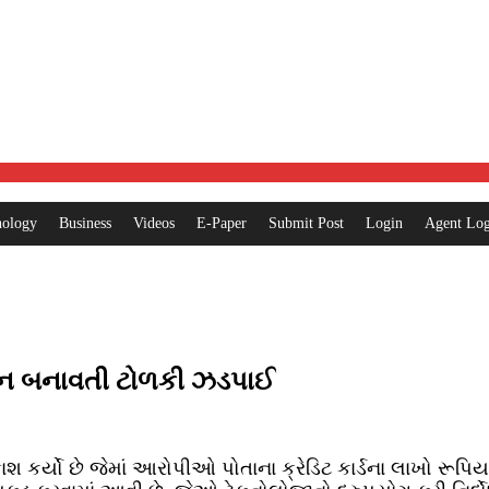
nology
Business
Videos
E-Paper
Submit Post
Login
Agent Log
નિશાન બનાવતી ટોળકી ઝડપાઈ
 કર્યો છે જેમાં આરોપીઓ પોતાના ક્રેડિટ કાર્ડના લાખો રૂપિયા