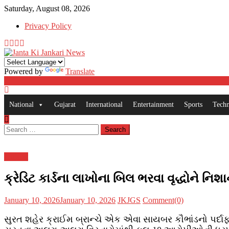
Skip
Saturday, August 08, 2026
to
Privacy Policy
content
Powered by
Translate
National
Gujarat
International
Entertainment
Sports
Tech
Search
for:
Gujarat
ક્રેડિટ કાર્ડના લાખોના બિલ ભરવા વૃદ્ધોને 
Posted
Author
January 10, 2026
January 10, 2026
JKJGS
Comment(0)
on
સુરત શહેર ક્રાઈમ બ્રાન્ચે એક એવા સાયબર કૌભાંડનો પર્દાફાશ