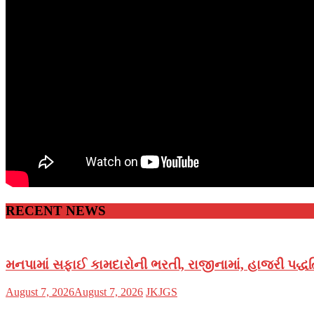
RECENT NEWS
મનપામાં સફાઈ કામદારોની ભરતી, રાજીનામાં, હાજરી પદ્ધતિ
Posted
Author
August 7, 2026
August 7, 2026
JKJGS
on