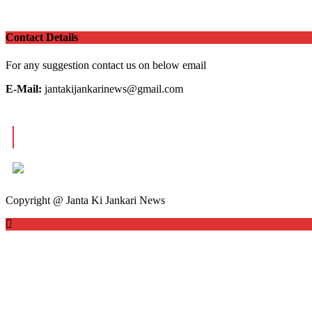
Contact Details
For any suggestion contact us on below email
E-Mail:
jantakijankarinews@gmail.com
OUR VISITOR
Total views : 10161547
Copyright @ Janta Ki Jankari News