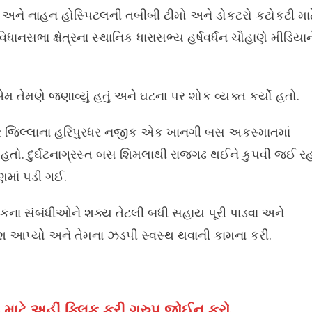
રાહ અને નાહન હોસ્પિટલની તબીબી ટીમો અને ડોકટરો કટોકટી માટ
ધાનસભા ક્ષેત્રના સ્થાનિક ધારાસભ્ય હર્ષવર્ધન ચૌહાણે મીડિયાન
 તેમણે જણાવ્યું હતું અને ઘટના પર શોક વ્યક્ત કર્યો હતો.
િરમૌર જિલ્લાના હરિપુરધર નજીક એક ખાનગી બસ અકસ્માતમાં
ો હતો. દુર્ઘટનાગ્રસ્ત બસ શિમલાથી રાજગઢ થઈને કુપવી જઈ ર
ણમાં પડી ગઈ.
કના સંબંધીઓને શક્ય તેટલી બધી સહાય પૂરી પાડવા અને
ર્દેશ આપ્યો અને તેમના ઝડપી સ્વસ્થ થવાની કામના કરી.
માટે અહીં ક્લિક કરી ગ્રુપ જોઈન કરો.