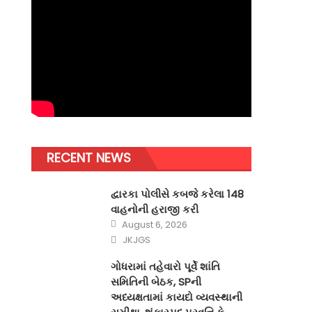
RECENT NEWS
દ્વારકા પોલીસે કબજે કરેલા 148
વાહનોની હરાજી કરી
Posted
August 6, 2026
on
Author
JKJGS
ગોધરામાં તહેવારો પૂર્વે શાંતિ
સમિતિની બેઠક, SPની
અધ્યક્ષતામાં કાયદો વ્યવસ્થાની