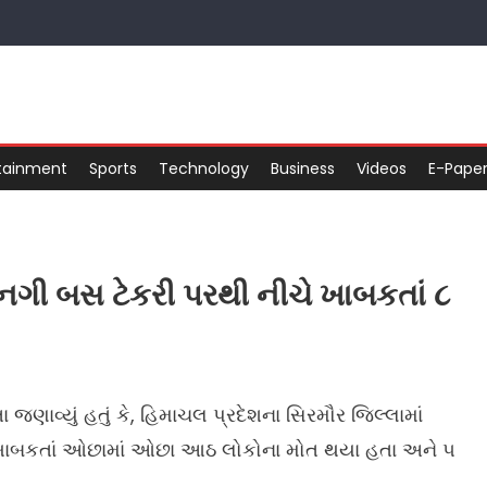
tainment
Sports
Technology
Business
Videos
E-Pape
ાનગી બસ ટેકરી પરથી નીચે ખાબકતાં ૮
ણાવ્યું હતું કે, હિમાચલ પ્રદેશના સિરમૌર જિલ્લામાં
ખાબકતાં ઓછામાં ઓછા આઠ લોકોના મોત થયા હતા અને ૫