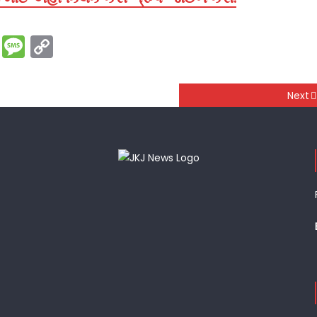
rest
ssenger
Print
Message
Copy
Link
Next