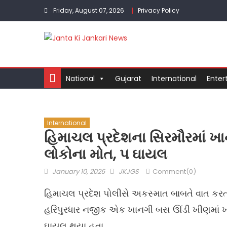
Skip
Friday, August 07, 2026
Privacy Policy
to
content
National
Gujarat
International
Enter
International
હિમાચલ પ્રદેશના સિરમૌરમાં ખ
લોકોના મોત, ૫ ઘાયલ
Posted
Author
January 10, 2026
JKJGS
Comment(0)
on
હિમાચલ પ્રદેશ પોલીસે અકસ્માત બાબતે વાત કરતા જ
હરિપુરધાર નજીક એક ખાનગી બસ ઊંડી ખીણમાં 
ઘાયલ થયા હતા.