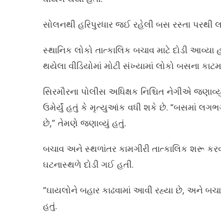
સોલનથી હરિપુરધાર જઈ રહેલી બસ રસ્તા પરથી લ
સ્થાનિક લોકો તાત્કાલિક બચાવ માટે દોડી આવ્ય
થયેલા વીડિયોમાં મોટી સંખ્યામાં લોકો બસના કાટમ
સિરમૌરના પોલીસ અધિક્ષક નિશ્ચિત નેગીએ જણાવ્યું
ઉમેર્યું હતું કે મૃત્યુઆંક વધી શકે છે. “બસમાં 
છે,” તેમણે જણાવ્યું હતું.
બચાવ અને સ્થળાંતર કામગીરી તાત્કાલિક શરૂ કર
ઘટનાસ્થળે દોડી ગઈ હતી.
“ઘાયલોને બહાર કાઢવામાં આવી રહ્યા છે, અને બચ
હતું.