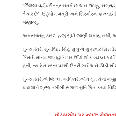
“જિલ્લા વહીવટીતંત્ર સતર્ક છે અને દાદાહુ, સંગ્
તૈયાર છે”, ઉદ્યોગ મંત્રી અને સિરમૌરના શલ્લાઈ વિ
જણાવ્યું.
અકસ્માતનું કારણ હજુ સુધી જાણી શકાયું નથી, એમ
મુખ્યમંત્રી સુખવિંદર સિંહ સુખુએ શુક્રવારે સ
કિંમતી માનવ જાનહાનિ પર ઊંડો શોક વ્યક્ત કર્ય
હતી, ત્યારે તે રસ્તા પરથી ઉતરી ગઈ અને ઊંડી ખી
મુખ્યમંત્રીએ જિલ્લા અધિકારીઓને મૃતકોના નજી
ઘાયલોને શ્રેષ્ઠ તબીબી સંભાળ સુનિશ્ચિત કરવા નિ
વોટ્સએપ પર ન્યૂઝ મેળવવા 