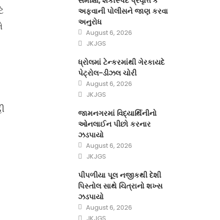
સમીક્ષા, શંકાસ્પદ પ્રવૃત્તિ કે
ે
અફવાની પોલીસને જાણ કરવા
અનુરોધ
ે
Posted
August 6, 2026
on
Author
JKJGS
ધ્રોલમાં ટેન્કરમાંથી ગેરકાયદે
પેટ્રોલ-ડીઝલ ચોરી
Posted
August 6, 2026
on
Author
JKJGS
હી
જામનગરમાં વિદ્યાર્થિનીનો
ઓનલાઈન પીછો કરનાર
ઝડપાયો
Posted
August 6, 2026
on
Author
JKJGS
પીપળીયા પૂલ નજીકથી દેશી
પિસ્તોલ સાથે ચિત્રાનો શખ્સ
ઝડપાયો
Posted
August 6, 2026
on
Author
JKJGS