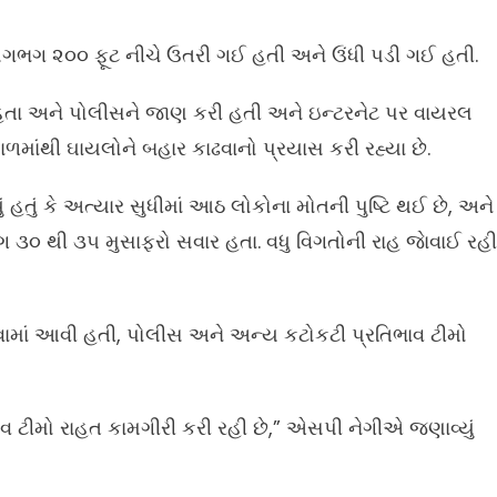
ગભગ ૨૦૦ ફૂટ નીચે ઉતરી ગઈ હતી અને ઉંધી પડી ગઈ હતી.
ા હતા અને પોલીસને જાણ કરી હતી અને ઇન્ટરનેટ પર વાયરલ
ાળમાંથી ઘાયલોને બહાર કાઢવાનો પ્રયાસ કરી રહ્યા છે.
 હતું કે અત્યાર સુધીમાં આઠ લોકોના મોતની પુષ્ટિ થઈ છે, અને
લગભગ ૩૦ થી ૩૫ મુસાફરો સવાર હતા. વધુ વિગતોની રાહ જાેવાઈ રહી
વામાં આવી હતી, પોલીસ અને અન્ય કટોકટી પ્રતિભાવ ટીમો
ાવ ટીમો રાહત કામગીરી કરી રહી છે,” એસપી નેગીએ જણાવ્યું