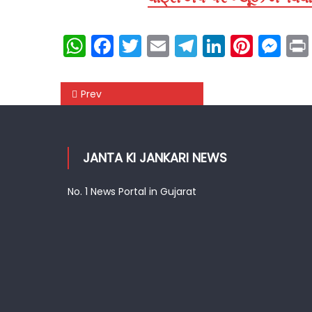
WhatsApp
Facebook
Twitter
Email
Telegram
LinkedIn
Pinte
Me
Post
Prev
navigation
JANTA KI JANKARI NEWS
No. 1 News Portal in Gujarat