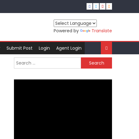
Powered by
Translate
r
Submit Post
Login
Agent Login
Search
for: