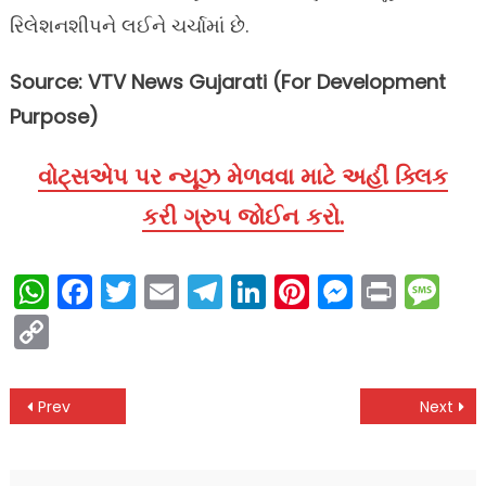
રિલેશનશીપને લઈને ચર્ચામાં છે.
Source: VTV News Gujarati (For Development
Purpose)
વોટ્સએપ પર ન્યૂઝ મેળવવા માટે અહીં ક્લિક
કરી ગ્રુપ જોઈન કરો.
WhatsApp
Facebook
Twitter
Email
Telegram
LinkedIn
Pinterest
Messen
Print
Me
Copy
Link
Post
Prev
Next
navigation