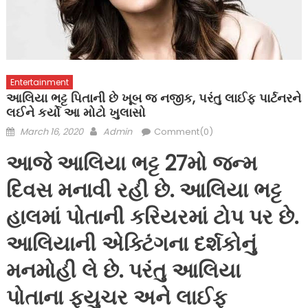
Entertainment
આલિયા ભટ્ટ પિતાની છે ખૂબ જ નજીક, પરંતુ લાઈફ પાર્ટનરને
લઈને કર્યો આ મોટો ખુલાસો
Posted
Author
March 16, 2020
Admin
Comment(0)
on
આજે આલિયા ભટ્ટ 27મો જન્મ
દિવસ મનાવી રહી છે. આલિયા ભટ્ટ
હાલમાં પોતાની કરિયરમાં ટોપ પર છે.
આલિયાની એક્ટિંગના દર્શકોનું
મનમોહી લે છે. પરંતુ આલિયા
પોતાના ફ્યુચર અને લાઈફ