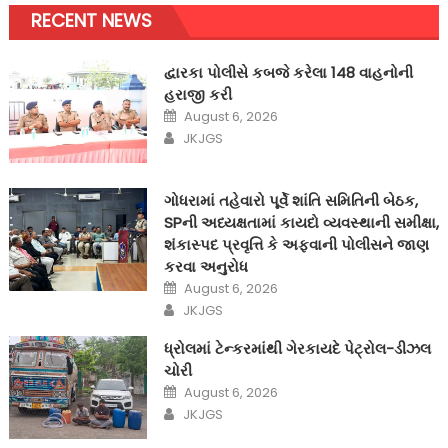
RECENT NEWS
દ્વારકા પોલીસે કબજે કરેલા 148 વાહનોની
હરાજી કરી
Posted
August 6, 2026
on
Author
JKJGS
ગોધરામાં તહેવારો પૂર્વે શાંતિ સમિતિની બેઠક,
SPની અધ્યક્ષતામાં કાયદો વ્યવસ્થાની સમીક્ષા,
શંકાસ્પદ પ્રવૃત્તિ કે અફવાની પોલીસને જાણ
કરવા અનુરોધ
Posted
August 6, 2026
on
Author
JKJGS
ધ્રોલમાં ટેન્કરમાંથી ગેરકાયદે પેટ્રોલ-ડીઝલ
ચોરી
Posted
August 6, 2026
on
Author
JKJGS