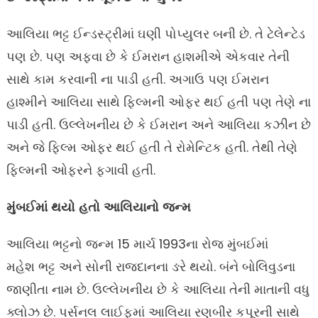
આલિયા ભટ્ટ ઈન્ડસ્ટ્રીમાં ઘણી પોપ્યુલર બની છે. તે ટેલેન્ટેડ
પણ છે. પણ અફવા છે કે ઈમરાન હાશમીએ એકવાર તેની
સાથે કામ કરવાની ના પાડી હતી. અગાઉ પણ ઈમરાન
હાશ્મીને આલિયા સાથે ફિલ્મની ઓફર થઈ હતી પણ તેણે ના
પાડી હતી. ઉલ્લેખનીય છે કે ઈમરાન અને આલિયા કઝીન છે
અને જે ફિલ્મ ઓફર થઈ હતી તે રોમેન્ટિક હતી. તેથી તેણે
ફિલ્મની ઓફરને ફગાવી હતી.
મુંબઈમાં થયો હતો આલિયાનો જન્મ
આલિયા ભટ્ટનો જન્મ 15 માર્ચ 1993ના રોજ મુંબઈમાં
મહેશ ભટ્ટ અને સોની રાજદાનના ઙરે થયો. બંને બોલિવુડના
જાણીતા નામ છે. ઉલ્લેખનીય છે કે આલિયા તેની માતાની વધુ
ક્લોઝ છે. પર્સનલ લાઈફમાં આલિયા રણબીર કપૂરની સાથે