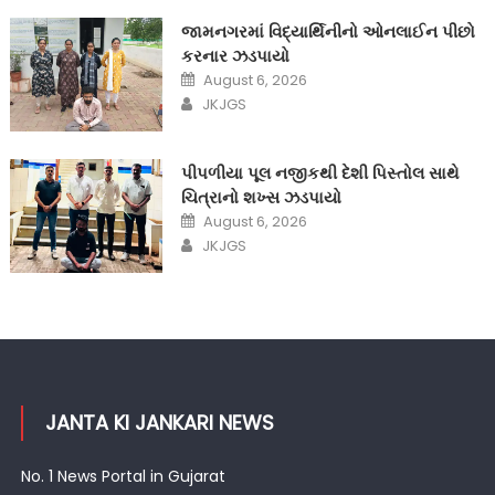
જામનગરમાં વિદ્યાર્થિનીનો ઓનલાઈન પીછો
કરનાર ઝડપાયો
Posted
August 6, 2026
on
Author
JKJGS
પીપળીયા પૂલ નજીકથી દેશી પિસ્તોલ સાથે
ચિત્રાનો શખ્સ ઝડપાયો
Posted
August 6, 2026
on
Author
JKJGS
JANTA KI JANKARI NEWS
No. 1 News Portal in Gujarat