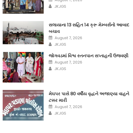
on
Author
JKJGS
સલાયાના 13 સહિત 14 ક્રૂ મેમ્બર્સનો આબાદ
બચાવ‎
Posted
August 7, 2026
on
Author
JKJGS
જોગવડમાં વિશ્વ સ્તનપાન સપ્તાહની ઉજવણી
Posted
August 7, 2026
on
Author
JKJGS
મેઘપર પાસે 80 વર્ષીય વૃદ્ધને અજાણ્યા વાહને
ટક્કર મારી
Posted
August 7, 2026
on
Author
JKJGS