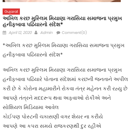
Gujarat
અખિલ કરછ મુસ્લિમ મિયાણા ગરાસિયા સમાજના પ્રમુખ
હનીફબાવા પઢિયારનો સંદેશ*
Posted
Author
April 12, 2020
Admin
Comment(0)
on
*અખિલ કરછ મુસ્લિમ મિયાણા ગરાસિયા સમાજના પ્રમુખ
હનીફબાવા પઢિયારનો સંદેશ*
અખિલ કરછ મુસ્લિમ મિયાણા ગરાસિયા સમાજના પ્રમુખ
હનીફબાવા પઢિયારે પોતાના સંદેશમાં કરછની જનતાને અપીલ
કરી છે કે કોરોના મહામારીને રોકવા તંત્ર મહેનત કરી રહ્યુ છે
આપણે તંત્રને મદદરૂપ થવા અફવાઓ રોકીએ અને
સોશિયલ મિડિયામા આવેલ
કોઈપણ પોસ્ટની ચકાસણી વગર શેયર ના કરીયે
આપણે આ કપરા સમયે રાજકરણથી દુર રહીએ