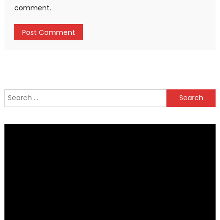
comment.
Search
for: