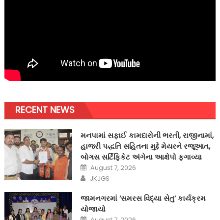
RECENT NEWS
મનપામાં સફાઈ કામદારોની ભરતી, રાજીનામાં,
હાજરી પદ્ધતિ સહિતના મુદ્દે મેયરને રજૂઆત,
બોગસ સર્ટિફિકેટ અંગેના આક્ષેપો ફગાવ્યા
Posted
August 7, 2026
on
Author
JKJGS
જામનગરમાં ‘સમરસ વિદ્યા સેતુ’ કાર્યક્રમ
યોજાયો
Posted
August 7, 2026