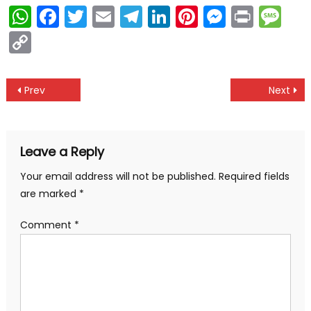
WhatsApp
Facebook
Twitter
Email
Telegram
LinkedIn
Pinterest
Messen
Print
Me
Copy
Link
Post
Prev
Next
navigation
Leave a Reply
Your email address will not be published.
Required fields
are marked
*
Comment
*