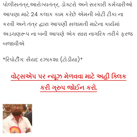
પોલીસતંત્ર,આરોગ્યતંત્ર, ડોક્ટરો અને સરકારી કર્મચારીઓ
આપણા માટે 24 કલાક કામ કરેછે એમની ખોટી ટીકા ના
કરવી અને તંત્ર દ્વારા આપણી સલામતી માટેના કાર્યમાં
અડચણરૂપ ના બની આપણે એક સારા નાગરિક તરીકે ફરજ
બજાવીએ
*રિપોર્ટીંગ: સૈયદ રઝાકશા (ટોડીયા)*
વોટ્સએપ પર ન્યૂઝ મેળવવા માટે અહીં ક્લિક
કરી ગ્રુપ જોઈન કરો.