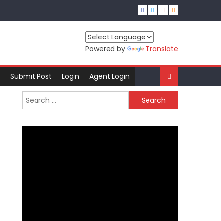
Powered by
Translate
r
Submit Post
Login
Agent Login
Search
for: