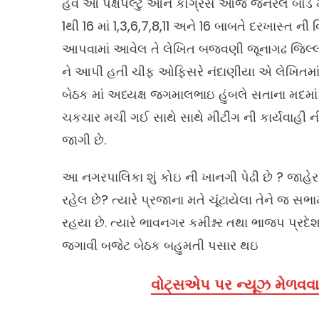
હવે આ પક્ષપલ્ટુ ઓને કોંગ્રેસે આજે જનરલ બૉર્ડ મ
1થી 16 માં 1,3,6,7,8,11 અને 16 બાબતે દરખાસ્ત ન
આપવામાં આવેલ તે લેખિત બજવણી જૂનાગઢ જિલ્લ
ને આપી હતી ચીફ ઓફિસરે નંદાણીયા એ લેખિતમાં આપ્
બેઠક માં અધ્યક્ષ જગમાલભાઇ હુંબલે સતાના મદ
ચકચાર મચી ગઈ સાથે સાથે મીટીંગ ની કાર્યવાહી
જાગી છે.
આ નગરપાલિકા શું કોઇ ની ખાનગી પેઢી છે ? જાહેર જ
રહેલ છે? ત્યારે પ્રજાના મતે ચૂંટાયેલા તેને જ સભા
રહયા છે. ત્યારે ભાવનગર કમીશ્નર તથા ભાજપ પ્રદ
જગાવી બજેટ બેઠક બહુમતી પસાર થઇ
વોટ્સએપ પર ન્યૂઝ મેળવવા 