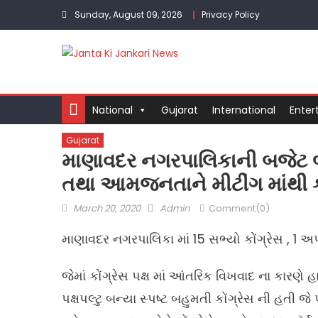
Skip
Sunday, August 09, 2026
Privacy Policy
to
content
National
Gujarat
International
Enter
Gujarat
માણાવદર નગરપાલિકાની બજેટ બેઠક
તથા આમજનતાને મીટીંગ માંથી ક
Posted
Author
March 20, 2020
Admin
Comment(0)
on
માણાવદર નગરપાલિકા માં 15 સભ્યો કોંગ્રેસ , 1 અપ
જેમાં કોંગ્રેસ પક્ષ માં આંતરિક વિખવાદ ના કારણ
પક્ષપલ્ટુ બન્યા સ્પષ્ટ બહુમતી કોંગ્રેસ ની હતી જ