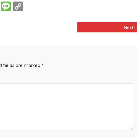
rest
ssenger
Print
Message
Copy
Link
Next
d fields are marked
*