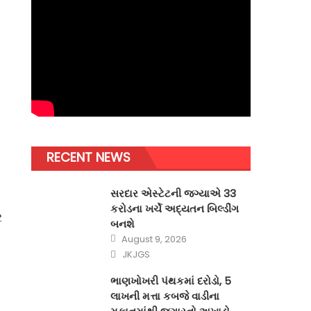
RECENT NEWS
સરદાર એસ્ટેટની જગ્યાએ 33
કરોડના ખર્ચે અદ્યતન બિલ્ડીંગ
ર
બનશે
Posted
August 9, 2026
on
Author
JKJGS
ભાણખોખરી પંથકમાં દરોડો, 5
લાખની મત્તા કબજે વાડીના