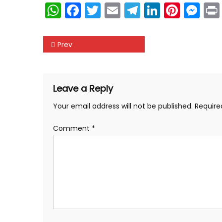
WhatsApp
Facebook
Twitter
Email
Telegram
LinkedIn
Pinte
Me
Post
Prev
navigation
Leave a Reply
Your email address will not be published.
Require
Comment
*