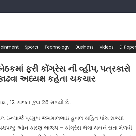
tainment
Sports
Technology
Business
Videos
E-Pape
માં ફરી કોંગ્રેસ ની વ્હીપ, પત્રકારો
ાઢવા અધ્યક્ષ કહેતા ચકચાર
ક્ષ , 12 ભાજપ કુલ 28 સભ્યો છે.
ે હાલ ઇન્ચાર્જ પ્રમુખ જગમાલભાઇ હુંબલ સહિત પાંચ સભ્યો
ે પક્ષપલ્ટુ ઓને કારણે ભાજપ – કૉંગ્રેસ ભેગા થયને સતા મેળવી