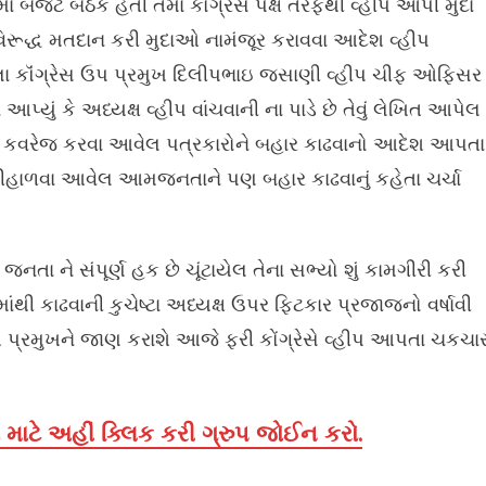
ાં બજેટ બેઠક હતી તેમાં કોંગ્રેસ પક્ષ તરફથી વ્હીપ આપી મુદા
ી વિરૂદ્ધ મતદાન કરી મુદાઓ નામંજૂર કરાવવા આદેશ વ્હીપ
ા કૉંગ્રેસ ઉપ પ્રમુખ દિલીપભાઇ જસાણી વ્હીપ ચીફ ઓફિસર
યું કે અધ્યક્ષ વ્હીપ વાંચવાની ના પાડે છે તેવું લેખિત આપેલ
માં કવરેજ કરવા આવેલ પત્રકારોને બહાર કાઢવાનો આદેશ આપતા
 નીહાળવા આવેલ આમજનતાને પણ બહાર કાઢવાનું કહેતા ચર્ચા
નતા ને સંપૂર્ણ હક છે ચૂંટાયેલ તેના સભ્યો શું કામગીરી કરી
માંથી કાઢવાની કુચેષ્ટા અધ્યક્ષ ઉપર ફિટકાર પ્રજાજનો વર્ષાવી
ેશ પ્રમુખને જાણ કરાશે આજે ફરી કોંગ્રેસે વ્હીપ આપતા ચકચા
માટે અહીં ક્લિક કરી ગ્રુપ જોઈન કરો.