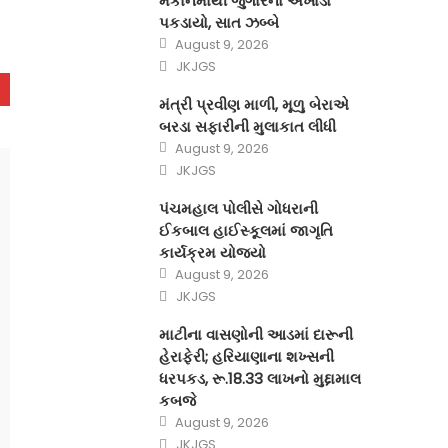
મકાનમાંથી જુગારનો અખાડો
પકડાયો, સાત ઝબ્બે
Posted
August 9, 2026
on
Author
JKJGS
મંત્રી પ્રવીણ માળી, મૂળુ બેરાએ
બરડા સફારીની મુલાકાત લીધી
Posted
August 9, 2026
on
Author
JKJGS
પંચમહાલ પોલીસે ગોધરાની
ઈકબાલ હાઈસ્કૂલમાં જાગૃતિ
કાર્યક્રમ યોજ્યો
Posted
August 9, 2026
on
Author
JKJGS
માટીના વાસણોની આડમાં દારૂની
હેરાફેરી; હરિયાણાના શખ્સની
ધરપકડ, રૂ.18.33 લાખનો મુદ્દામાલ
કબજે
Posted
August 9, 2026
on
Author
JKJGS