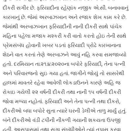
દીકરી સગીર છે. ફરિયાદીના રહેણાંક નજીક એ.સી. બનાવવાનું
કારખાનું છે. જેમાં અરબાઝખાન અને રજાક શેખ કામ કરે છે.
જેમાંથી અરબાઝખાન ફરિયાદીની નાની દીકરી સાથે પાંચેક
મહિના પહેલા મજાક મશ્કરી કરી વાતો કરતો હોઇ તેની સાથે
પ્રેમસંબંધ હોવાની ખબર પડતાં ફરિયાદી પ્રોઢે કારખાનાના
શેઠને વાત કરતાં તેણે અરબાઝને આવું નહિ કરવા સમજાવ્યો
હતો. દરમિયાન તા.૨૧.૪.૨૦૨૦ના બપોરે ફરિયાદી, તેના પત્ની
અને પરિવારજનો સુઇ ગયા હતાં. જાગીને જોયું તો સાસરેથી
હાલમાં માવતરે રહેવા આવેલી લોકડાઉનને કારણે અહિ જ
રોકાઇ ગયેલી ૨૨ વર્ષની દીકરી તથા નાની ૧૫ વર્ષની દીકરી
જોવા મળ્યા નહોતાં. ફરિયાદી અને તેના પત્ની તથા દીકરો,
દીકરીઓ બધા બપોરે સુતા ત્યારે ઘરની ડેલીએ તાળુ માર્યુ હતું.
બંને દીકરીઓ વંડી ટપીની નીકળી ગયાની શકયતા ઉપજી
હતી. આસપાસમાં તથા સગા સંબંધીઓને ત્યાં તપાસ કરવા