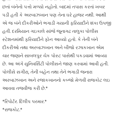
છતાં બંનેનો પત્તો મળ્યો નહોતો. બાદમાં તપાસ કરતાં ખબર
પડી હતી કે અરબાઝખાન પણ તેના ઘરે હાજર નથી. આથી
એ જ બંને દીકરીઓને ભગાડી ગયાની ફરિયાદીને શંકા ઉપજી
હતી. દરમિયાન ગઇકાલે સાંજે જૂનાગઢ તાલુકા પોલીસ
સ્ટેશનમાંથી ફરિયાદીને ફોન આવ્યો હતો. કે તેની બંને
દીકરીઓ તથા અરબાઝખાન અને બીજો રઝાકખાન એમ
ચાર જણાને સાબલપુર ચેક પોસ્ટ પાસેથી પકડવામાં આવ્યા
છે. આ અંગે યુનિવર્સિટી પોલીસને જાણ કરવામાં આવી હતી.
પોલીસે સગીરા, તેની બહેન તથા તેને ભગાડી જનારા
અરબાઝખાન અને રજાકખાનનો કબ્જો મેળવી રાજકોટ લઇ
આવવા તજવીજ કરી છે.*
*રિપોર્ટર. દિલીપ પરમાર.*
*રાજકોટ.*