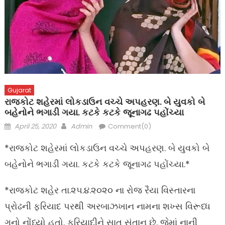
Gujarat
રાજકોટ શહેરમાં લોકડાઉન વચ્ચે અપહરણ. બે યુવકો બે
બહેનોને ભગાડી ગયા. કટકે કટકે જૂનાગઢ પહોંચ્યા
Posted
Author
April 25, 2020
Admin
Comment(0)
on
*રાજકોટ શહેરમાં લોકડાઉન વચ્ચે અપહરણ. બે યુવકો બે
બહેનોને ભગાડી ગયા. કટકે કટકે જૂનાગઢ પહોંચ્યા.*
*રાજકોટ શહેર તા.૨૫.૪.૨૦૨૦ ના રોજ રૈયા વિસ્તારના
પ્રોઢની ફરિયાદ પરથી અરબાઝખાન નામના શખ્સ વિરૂધ્ધ
ગુનો નોંધ્યો હતો. ફરિયાદીને સાત સંતાન છે. જેમાં નાની