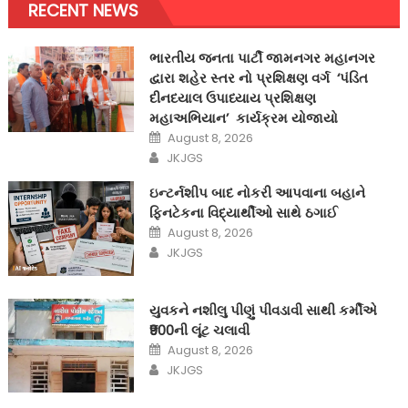
RECENT NEWS
ભારતીય જનતા પાર્ટી જામનગર મહાનગર
દ્વારા શહેર સ્તર નો પ્રશિક્ષણ વર્ગ ‘પંડિત
દીનદયાલ ઉપાધ્યાય પ્રશિક્ષણ
મહાઅભિયાન’ કાર્યક્રમ યોજાયો
Posted
August 8, 2026
on
Author
JKJGS
ઇન્ટર્નશીપ બાદ નોકરી આપવાના બહાને
ફિનટેકના વિદ્યાર્થીઓ સાથે ઠગાઈ
Posted
August 8, 2026
on
Author
JKJGS
યુવકને નશીલુ પીણું પીવડાવી સાથી કર્મીએ
₹900ની લૂંટ ચલાવી
Posted
August 8, 2026
on
Author
JKJGS