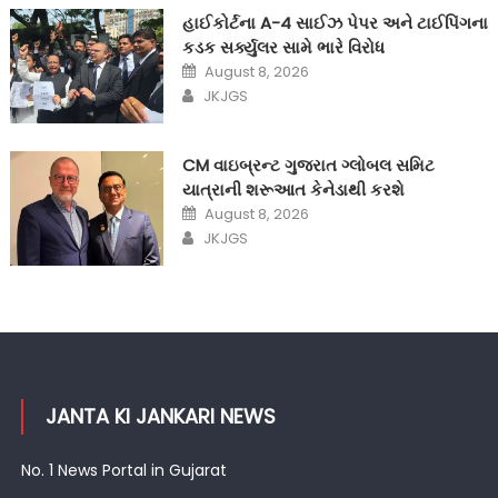
હાઈકોર્ટના A-4 સાઈઝ પેપર અને ટાઈપિંગના
કડક સર્ક્યુલર સામે ભારે વિરોધ
Posted
August 8, 2026
on
Author
JKJGS
CM વાઇબ્રન્ટ ગુજરાત ગ્લોબલ સમિટ
યાત્રાની શરૂઆત કેનેડાથી કરશે
Posted
August 8, 2026
on
Author
JKJGS
JANTA KI JANKARI NEWS
No. 1 News Portal in Gujarat