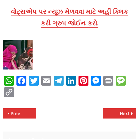
વોટ્સએપ પર ન્યૂઝ મેળવવા માટે અહીં ક્લિક
કરી ગ્રુપ જોઈન કરો.
WhatsApp
Facebook
Twitter
Email
Telegram
LinkedIn
Pinterest
Messen
Print
Me
Copy
Link
Post
Prev
Next
navigation