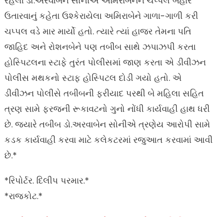
રહેલા ડો.અરવાબેન સોનીએ અમિરાબેનને ચપ્પલ બહાર
ઉતારવાનું કહેતા ઉશ્કેરાયેલા અમિરાબેને ગાળા-ગાળી કરી
ચપ્પલ વડે માર માર્યો હતો. ત્યારે ત્યાં હાજર તેમના પતિ
જાહિદ અને રોશનબેને પણ તબીબ સાથે ઝપાઝપી કરતા
હોસ્પિટલના સ્ટાફે તુરંત પોલીસમાં જાણ કરતા એ ડીવીઝન
પોલીસ મથકનો સ્ટાફ હોસ્પિટલ દોડી ગયો હતો. એ
ડીવીઝન પોલીસે તબીબની ફરીયાદ પરથી બે મહિલા સહિત
ત્રણ સામે ફરજની રૂકાવટનો ગુનો નોંધી કાર્યવાહી હાથ ધરી
છે. જયારે તબીબ ડો.અરવાબેન સોનીએ ત્રણેય આરોપી સામે
કડક કાર્યવાહી કરવા માટે કલેકટરમાં રજુઆત કરવામાં આવી
છે.*
*રિપોર્ટર. દિલીપ પરમાર.*
*રાજકોટ.*