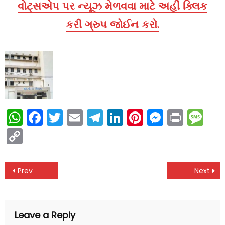
વોટ્સએપ પર ન્યૂઝ મેળવવા માટે અહીં ક્લિક
કરી ગ્રુપ જોઈન કરો.
WhatsApp
Facebook
Twitter
Email
Telegram
LinkedIn
Pinterest
Messen
Print
Me
Copy
Link
Post
Prev
Next
navigation
Leave a Reply