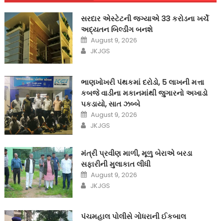
સરદાર એસ્ટેટની જગ્યાએ 33 કરોડના ખર્ચે
અદ્યતન બિલ્ડીંગ બનશે
Posted
August 9, 2026
on
Author
JKJGS
ભાણખોખરી પંથકમાં દરોડો, 5 લાખની મત્તા
કબજે વાડીના મકાનમાંથી જુગારનો અખાડો
પકડાયો, સાત ઝબ્બે
Posted
August 9, 2026
on
Author
JKJGS
મંત્રી પ્રવીણ માળી, મૂળુ બેરાએ બરડા
સફારીની મુલાકાત લીધી
Posted
August 9, 2026
on
Author
JKJGS
પંચમહાલ પોલીસે ગોધરાની ઈકબાલ