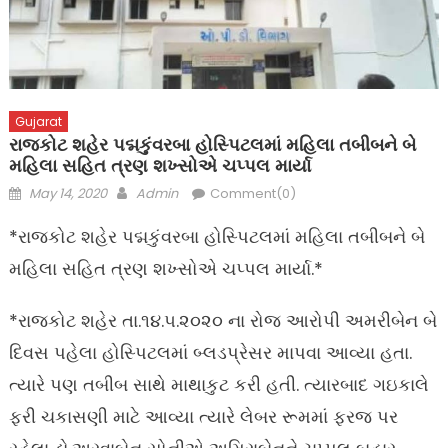
Gujarat
રાજકોટ શહેર પદ્મકુંવરબા હોસ્પિટલમાં મહિલા તબીબને બે
મહિલા સહિત ત્રણ શખ્સોએ ચપ્પલ માર્યા
Posted
Author
May 14, 2020
Admin
Comment(0)
on
*રાજકોટ શહેર પદ્મકુંવરબા હોસ્પિટલમાં મહિલા તબીબને બે
મહિલા સહિત ત્રણ શખ્સોએ ચપ્પલ માર્યા.*
*રાજકોટ શહેર તા.૧૪.૫.૨૦૨૦ ના રોજ આરોપી અમરીબેન બે
દિવસ પહેલા હોસ્પિટલમાં બ્લડપ્રેસર માપવા આવ્યા હતા.
ત્યારે પણ તબીબ સાથે માથાકુટ કરી હતી. ત્યારબાદ ગઇકાલે
ફરી ચકાસણી માટે આવ્યા ત્યારે લેબર રૂમમાં ફરજ પર