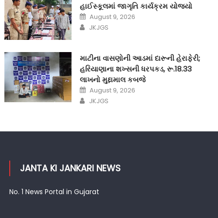
હાઈસ્કૂલમાં જાગૃતિ કાર્યક્રમ યોજ્યો
Posted
August 9, 2026
on
Author
JKJGS
માટીના વાસણોની આડમાં દારૂની હેરાફેરી;
હરિયાણાના શખ્સની ધરપકડ, રૂ.18.33
લાખનો મુદ્દામાલ કબજે
Posted
August 9, 2026
on
Author
JKJGS
JANTA KI JANKARI NEWS
No. 1 News Portal in Gujarat