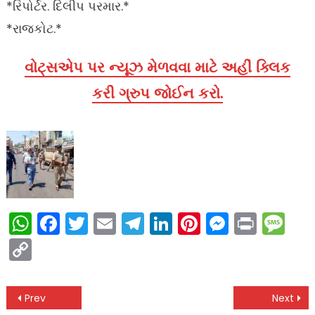
*રિપોર્ટર. દિલીપ પરમાર.*
*રાજકોટ.*
વોટ્સએપ પર ન્યૂઝ મેળવવા માટે અહીં ક્લિક
કરી ગ્રુપ જોઈન કરો.
WhatsApp
Facebook
Twitter
Email
Telegram
LinkedIn
Pinterest
Messen
Print
Me
Copy
Link
Post
Prev
Next