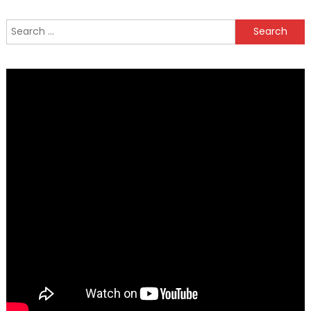
Search
for: