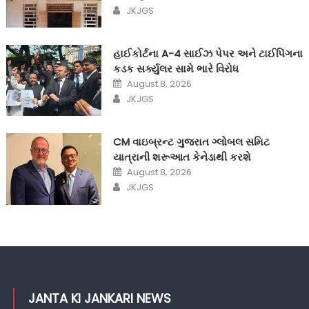
on
Author
JKJGS
હાઈકોર્ટના A-4 સાઈઝ પેપર અને ટાઈપિંગના
કડક સર્ક્યુલર સામે ભારે વિરોધ
Posted
August 8, 2026
on
Author
JKJGS
CM વાઇબ્રન્ટ ગુજરાત ગ્લોબલ સમિટ
યાત્રાની શરૂઆત કેનેડાથી કરશે
Posted
August 8, 2026
on
Author
JKJGS
JANTA KI JANKARI NEWS