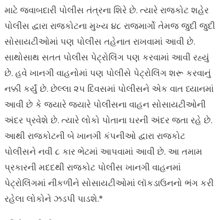
માટે જવાબદારી પોલીસ તંત્રના શિરે છે. ત્યારે રાજકોટ શહેર
પોલીસ દ્વારા રાજકોટના મુખ્ય ૪૮ રાજમાર્ગો તેમજ જુદી જુદી
સોસાયટીઓમાં પણ પોલીસ તહેનાત રાખવામાં આવી છે.
સાથોસાથ સતત પોલીસ પેટ્રોલિંગ પણ કરવામાં આવી રહ્યું
છે. હવે ખાનગી વાહનોમાં પણ પોલીસે પેટ્રોલિંગ શરૂ કરવાનું
નક્કી કર્યું છે. છેલ્લા ૨૫ દિવસમાં પોલીસને એક વાત ધ્યાનમાં
આવી છે કે જ્યારે જ્યારે પોલીસના વાહન સોસાયટીઓની
અંદર પ્રવેશે છે. ત્યારે લોકો પોતાના ઘરની અંદર જતા રહે છે.
આથી રાજકોટની બે ખાનગી કંપનીઓ દ્વારા રાજકોટ
પોલીસને નવી ૮ કાર ભેટમાં આપવામાં આવી છે. આ તમામ
પ્રકારની મદદથી રાજકોટ પોલીસ ખાનગી વાહનમાં
પેટ્રોલિંગમાં નીકળીને સોસાયટીઓમાં લૉકડાઉનનો ભંગ કરી
રહેલા લોકોને ઝડપી પાડશે.*