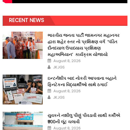
RECENT NEWS
ભારતીય જનતા પાર્ટી જામનગર મહાનગર
દ્વારા શહેર સ્તર નો પ્રશિક્ષણ વર્ગ ‘પંડિત
દીનદયાલ ઉપાધ્યાય પ્રશિક્ષણ
મહાઅભિયાન’ કાર્યક્રમ યોજાયો
Posted
August 8, 2026
on
Author
JKJGS
ઇન્ટર્નશીપ બાદ નોકરી આપવાના બહાને
ફિનટેકના વિદ્યાર્થીઓ સાથે ઠગાઈ
Posted
August 8, 2026
on
Author
JKJGS
યુવકને નશીલુ પીણું પીવડાવી સાથી કર્મીએ
₹900ની લૂંટ ચલાવી
Posted
August 8, 2026