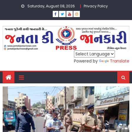
Skip
Saturday, August 08, 2026
Privacy Policy
to
content
Powered by
Translate