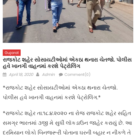
Gujarat
રાજકોટ શહેર સોસાયટીઓમાં એકઠા થનારા ચેતજો. પોલીસ
હવે ખાનગી વાહનમાં કરશે પેટ્રોલિંગ
Posted
Author
April 18, 2020
Admin
Comment(0)
on
*રાજકોટ શહેર સોસાયટીઓમાં એકઠા થનારા ચેતજો.
પોલીસ હવે ખાનગી વાહનમાં કરશે પેટ્રોલિંગ.*
*રાજકોટ શહેર તા.૧૮.૪.૨૦૨૦ ના રોજ રાજકોટ શહેર સહિત
સમગ્ર ભારતમાં ૩જી મે સુધી લૉકડાઉન જાહેર કરાયું છે. આ
દરમિયાન લોકો બિનજરૂરી પોતાના ઘરની બહાર ન નીકળે તે