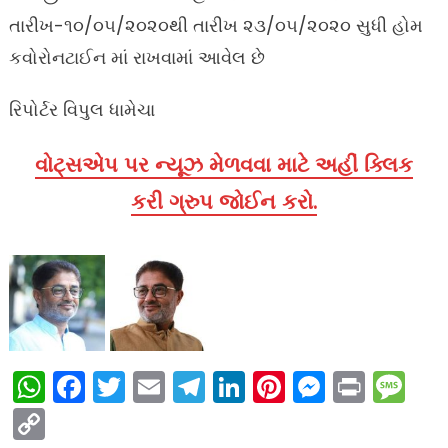
તારીખ-૧૦/૦૫/૨૦૨૦થી તારીખ ૨૩/૦૫/૨૦૨૦ સુધી હોમ
કવોરોનટાઈન માં રાખવામાં આવેલ છે
રિપોર્ટર વિપુલ ધામેચા
વોટ્સએપ પર ન્યૂઝ મેળવવા માટે અહીં ક્લિક
કરી ગ્રુપ જોઈન કરો.
WhatsApp
Facebook
Twitter
Email
Telegram
LinkedIn
Pinterest
Messen
Print
Me
Copy