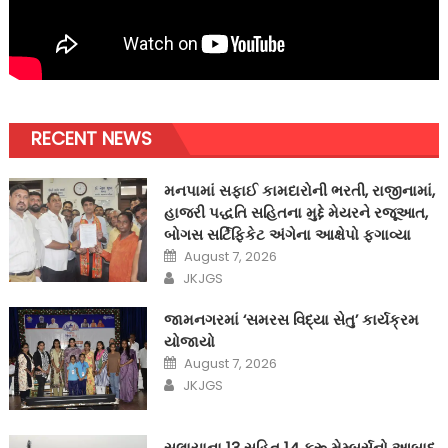
RECENT NEWS
મનપામાં સફાઈ કામદારોની ભરતી, રાજીનામાં,
હાજરી પદ્ધતિ સહિતના મુદ્દે મેયરને રજૂઆત,
બોગસ સર્ટિફિકેટ અંગેના આક્ષેપો ફગાવ્યા
Posted
August 7, 2026
on
Author
JKJGS
જામનગરમાં ‘સમરસ વિદ્યા સેતુ’ કાર્યક્રમ
યોજાયો
Posted
August 7, 2026
on
Author
JKJGS
સલાયાના 13 સહિત 14 ક્રૂ મેમ્બર્સનો આબાદ