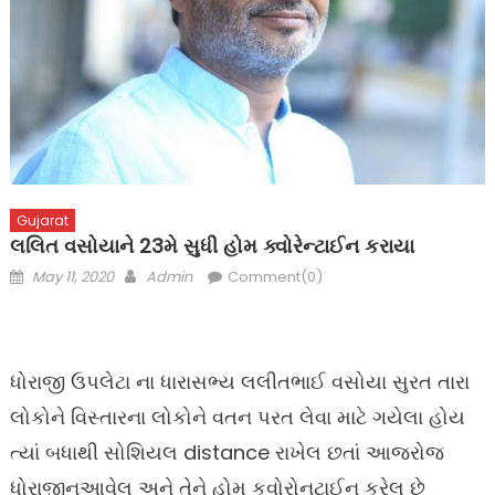
Gujarat
લલિત વસોયાને 23મે સુધી હોમ ક્વોરેન્ટાઈન કરાયા
Posted
Author
May 11, 2020
Admin
Comment(0)
on
ધોરાજી ઉપલેટા ના ધારાસભ્ય લલીતભાઈ વસોયા સુરત તારા
લોકોને વિસ્તારના લોકોને વતન પરત લેવા માટે ગયેલા હોય
ત્યાં બધાથી સોશિયલ distance રાખેલ છતાં આજરોજ
ધોરાજીનઆવેલ અને તેને હોમ કવોરોનટાઈન કરેલ છે