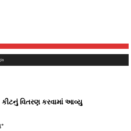
in
ન કીટનું વિતરણ કરવામાં આવ્યુ
ુ*