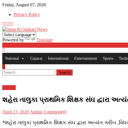
Skip
Friday, August 07, 2026
to
Privacy Policy
content
Powered by
Translate
National
Gujarat
International
Entertainment
Sports
Tech
Search
for:
Gujarat
શહેરા તાલુકા પ્રાથમિક શિક્ષક સંઘ દ્વારા અત
Posted
Author
April 23, 2020
Admin
Comment(0)
on
*શહેરા તાલુકા પ્રાથમિક શિક્ષક સંઘ દ્વારા અત્યંત ગરીબ ,વિ