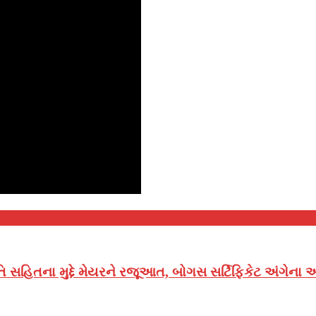
 સહિતના મુદ્દે મેયરને રજૂઆત, બોગસ સર્ટિફિકેટ અંગેના આક