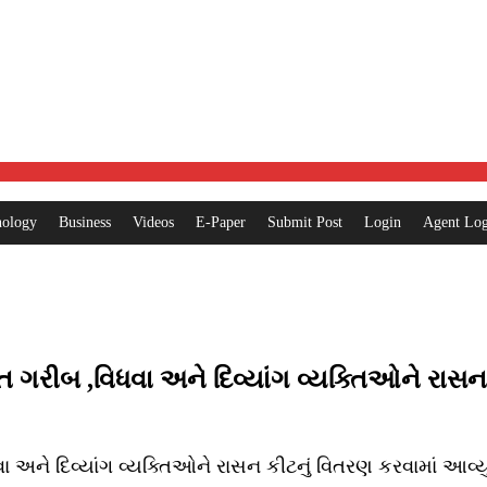
nology
Business
Videos
E-Paper
Submit Post
Login
Agent Log
્યંત ગરીબ ,વિધવા અને દિવ્યાંગ વ્યક્તિઓને રાસ
ધવા અને દિવ્યાંગ વ્યક્તિઓને રાસન કીટનું વિતરણ કરવામાં આવ્ય