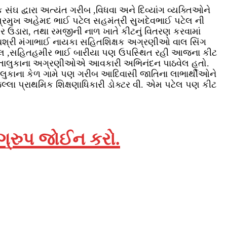
સંઘ દ્વારા અત્યંત ગરીબ ,વિધવા અને દિવ્યાંગ વ્યક્તિઓને
પ્રમુખ અહેમદ ભાઈ પટેલ સહમંત્રી સુખદેવભાઈ પટેલ ની
મોર ઉડારા, તથા રમજીની નાળ ખાતે કીટનું વિતરણ કરવામાં
રપંચશ્રી મંગાભાઈ નાયકા સહિતશિક્ષક અગ્રણીઓ વાલ સિંગ
ટેલ ,સહિતહમીર ભાઈ બારીયા પણ ઉપસ્થિત રહી આજના કીટ
હિત તાલુકાના અગ્રણીઓએ આવકારી અભિનંદન પાઠવેલ હતો.
 તાલુકાના કેળ ગામે પણ ગરીબ આદિવાસી જાતિના લાભાર્થીઓને
િલ્લા પ્રાથમિક શિક્ષણાધિકારી ડોક્ટર વી. એમ પટેલ પણ કીટ
 ગ્રુપ જોઈન કરો.