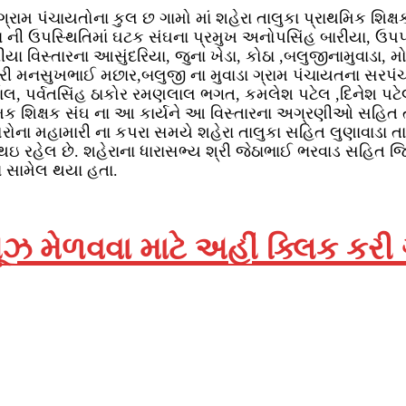
ામ પંચાયતોના કુલ છ ગામો માં શહેરા તાલુકા પ્રાથમિક શિક્ષક 
 ની ઉપસ્થિતિમાં ઘટક સંઘના પ્રમુખ અનોપસિંહ બારીયા, ઉપ
રીયા વિસ્તારના આસુંદરિયા, જુના ખેડા, કોઠા ,બલુજીનામુવાડા, 
ચ શ્રી મનસુખભાઈ મછાર,બલુજી ના મુવાડા ગ્રામ પંચાયતના સ
લ, પર્વતસિંહ ઠાકોર રમણલાલ ભગત, કમલેશ પટેલ ,દિનેશ પ
રાથમિક શિક્ષક સંઘ ના આ કાર્યને આ વિસ્તારના અગ્રણીઓ સ
 કોરોના મહામારી ના કપરા સમયે શહેરા તાલુકા સહિત લુણાવાડા
ા થઇ રહેલ છે. શહેરાના ધારાસભ્ય શ્રી જેઠાભાઈ ભરવાડ સહિત જ
ં સામેલ થયા હતા.
ઝ મેળવવા માટે અહીં ક્લિક કરી