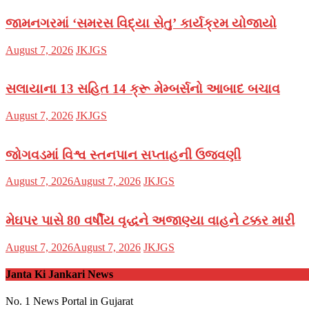
જામનગરમાં ‘સમરસ વિદ્યા સેતુ’ કાર્યક્રમ યોજાયો
Posted
Author
August 7, 2026
JKJGS
on
સલાયાના 13 સહિત 14 ક્રૂ મેમ્બર્સનો આબાદ બચાવ‎
Posted
Author
August 7, 2026
JKJGS
on
જોગવડમાં વિશ્વ સ્તનપાન સપ્તાહની ઉજવણી
Posted
Author
August 7, 2026
August 7, 2026
JKJGS
on
મેઘપર પાસે 80 વર્ષીય વૃદ્ધને અજાણ્યા વાહને ટક્કર મારી
Posted
Author
August 7, 2026
August 7, 2026
JKJGS
on
Janta Ki Jankari News
No. 1 News Portal in Gujarat