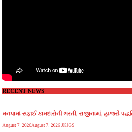
RECENT NEWS
મનપામાં સફાઈ કામદારોની ભરતી, રાજીનામાં, હાજરી પદ્ધતિ
Posted
Author
August 7, 2026
August 7, 2026
JKJGS
on