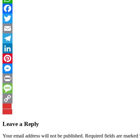
WhatsApp
Facebook
Twitter
Email
Telegram
LinkedIn
Pinterest
Messenger
Print
Message
Post
Prev
Copy
Next
navigation
Link
Leave a Reply
Your email address will not be published.
Required fields are marked