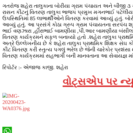
ગતરોજ શહેરા તાલુકાના બોરીયા ગ્રામ પંચાયત અને બીજી ૩ ગ્ર
રાસન કીટનું વિતરણ તાલુકા ભાજપ પ્રમુખ મગનભાઈ પટેલીયા
ઉપસ્થિતિમાં 85 લાભાર્થીઓને વિતરણ કરવામાં આવ્યું હતું. બો
આવ્યું હતું. આ પ્રસંગે કોઠા ગ્રુપ ગ્રામ પંચાયતના સરપં
ભાઈ વણઝારા ,હીરાભાઈ બામણીયા ,પી.આર બામણીયા બંસીલા
વિતરણ કાર્યક્રમને સફળ બનાવ્યો હતો .શહેરા તાલુકા પ્
અત્રે ઉલ્લેખનીય છે કે શહેરા તાલુકા પ્રાથમિક શિક્ષક સંઘ
કીટ વિતરણ કરી સ્તુત્ય પગલું ભરેલ છે જેની ચારેકોર પ્રશંસ
વિતરણ કાર્યક્રમમાં સહભાગી બની માનવતાના આ સેવાયજ્ઞ મા
રિપોર્ટર :- એજાજ કાજી. શહેરા
વોટ્સએપ પર ન્યૂ