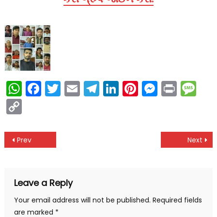
WhatsApp
Facebook
Twitter
Email
Telegram
LinkedIn
Pinterest
Messen
Print
Me
Copy
Link
Post
Prev
Next
navigation
Leave a Reply
Your email address will not be published.
Required fields
are marked
*