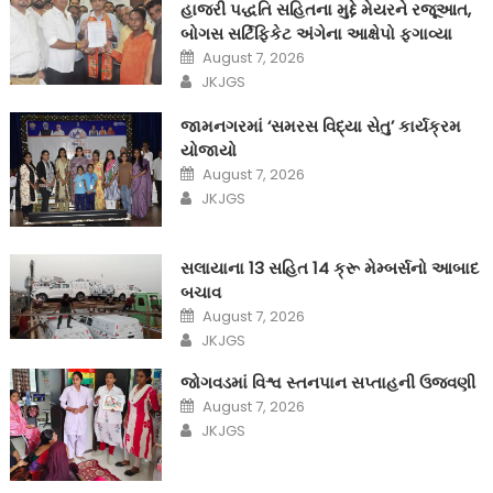
હાજરી પદ્ધતિ સહિતના મુદ્દે મેયરને રજૂઆત,
બોગસ સર્ટિફિકેટ અંગેના આક્ષેપો ફગાવ્યા
Posted
August 7, 2026
on
Author
JKJGS
જામનગરમાં ‘સમરસ વિદ્યા સેતુ’ કાર્યક્રમ
યોજાયો
Posted
August 7, 2026
on
Author
JKJGS
સલાયાના 13 સહિત 14 ક્રૂ મેમ્બર્સનો આબાદ
બચાવ‎
Posted
August 7, 2026
on
Author
JKJGS
જોગવડમાં વિશ્વ સ્તનપાન સપ્તાહની ઉજવણી
Posted
August 7, 2026
on
Author
JKJGS