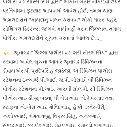
પોલીસ વડા સૌરભ સિંઘ દ્વારા* લોકોને બહાર નીકળવા ઉપર
પ્રતિબંધમા છૂટછાટ આપવામાં આવેલ હોઈ, તમામ થાણા
અમલદારોને *કાયદાનું પાલન કરાવવા* લોકો માસ્ક પહેરે,
સોશિયલ ડિસ્ટન્સ જાળવે, કાર્યવાહી કરવા જિલ્લાના તમામ
પોલીસ અમલદારોને સૂચના કરવામાં આવેલ છે….._
_જૂનાગઢ *જિલ્લા પોલીસ વડા શ્રી સૌરભ સિંઘ* દ્વારા
કરવામાં આવેલ સૂચના આધારે જૂનાગઢ ડિવિઝનના
ડીવાયએસપી પ્રદિપસિંહ જાડેજા, એ ડિવિઝન પોલીસ
સ્ટેશનના ઇન્ચાર્જ પી.આઈ. જે.પી. ગોસાઈ, બી ડિવિઝન
પોલીસ સ્ટેશનના પી.આઇ. આર.બી.સોલંકી, સી ડિવિઝન
પીએસઆઇ ડી.જી.બડવા, પીએસઆઇ એ.કે.પરમાર તથા
સ્ટાફના એ.એસ.આઇ. ગોવિંદભાઇ,, હે.કો. ઝવેરગીરી,
અશોકભાઈ, ભગવાનજી, વિક્રમસિંહ, અનકભાઈ,
સંજયભાઈ, કમલેશભાઈ, મેહુલભાઇ, કમાન્ડો ભગાભાઈ,