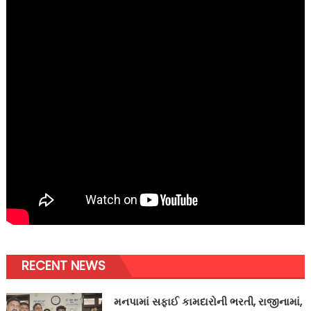
RECENT NEWS
મનપામાં સફાઈ કામદારોની ભરતી, રાજીનામાં,