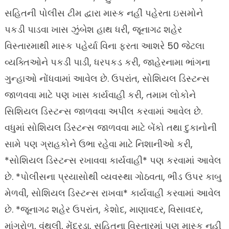
સહિતની પોલીસ ટીમ દ્વારા માસ્ક નહીં પહેરતા ઇસમોને
પકડી પાડવા ખાસ ઝુંબેશ હાથ ધરી, જૂનાગઢ શહેર
વિસ્તારમાથી માસ્ક પહેર્યા વિના ફરતા આશરે 50 જેટલા
વ્યક્તિઓને પકડી પાડી, ધરપકડ કરી, જાહેરનામા ભાંગના
ગુન્હાઓ નોંધવામાં આવેલ છે. ઉપરાંત, સોશિયલ ડિસ્ટન્સ
જાળવવા માટે પણ ખાસ કાર્યવાહી કરી, તમામ લોકોને
સિશિયલ ડિસ્ટન્સ જાળવવા અપીલ કરવામાં આવેલ છે.
વધુમાં સોશિયલ ડિસ્ટન્સ જાળવવા માટે બેંકો તથા દુકાનોની
સામે પણ ગ્રાહકોને ઉભા રહેવા માટે નિશાનીઓ કરી,
*સોશિયલ ડિસ્ટન્સ રખાવવા કાર્યવાહી* પણ કરવામાં આવેલ
છે. *પોલીસના પ્રયાસોથી વ્યવસ્થા ગોઠવતા, ભીડ ઉપર કાબુ
મેળવી, સોશિયલ ડિસ્ટન્સ રાખવા* કાર્યવાહી કરવામાં આવેલ
છે. *જૂનાગઢ શહેર ઉપરાંત, કેશોદ, માણાવદર, વિસાવદર,
માંગરોળ, વંથલી, મેંદરડા, સહિતના વિસ્તારમાં પણ માસ્ક નહીં