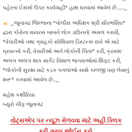
પહેરતા ઈસમો ઉપર કાર્યવાહી* હાથ ધરવામાં આવેલ છે…….._
_જૂનાગઢ જિલ્લાના *પોલીસ અધિક્ષક શ્રી સૌરભસિંઘ*
દ્વારા કોરોના વાયરસ બાબતે લોક ડાઉનનો અમલ કરાવી,
*વેપારીઓ તથા ગ્રાહકો સોશિયલ ડિસ્ટન્સ રાખે એ માટે
પ્રયત્નો કરી, વેપારીઓ અને લોકોની ચિંતા* કરી, ક્રમશ:
અલગ અલગ શાક માર્કેટ વિશાળ જગ્યાઓમાં શિફ્ટ કરી,
*લોકોની સુરક્ષા માટે કડક પગલાંઓ સાથે કાળજી પણ લેવાનું
શરૂ* કરવામાં આવેલ છે…_
મહેશ કથીરિયા
બ્યુરો ચીફ જૂનાગઢ
વોટ્સએપ પર ન્યૂઝ મેળવવા માટે અહીં ક્લિક
કરી ગ્રુપ જોઈન કરો.