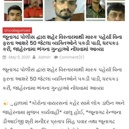
Uncategorized
જૂનાગઢ પોલીસ દ્વારા શહેર વિસ્તારમાથી માસ્ક પહેર્યા વિના
ફરતા આશરે 50 જેટલા વ્યક્તિઓને પકડી પાડી, ધરપકડ
કરી, જાહેરનામા ભંગના ગુન્હાઓ નોંધવામાં આવ્યા
Posted
Author
May 5, 2020
Admin
Comment(0)
on
જૂનાગઢ પોલીસ દ્વારા શહેર વિસ્તારમાથી માસ્ક પહેર્યા વિના
ફરતા આશરે 50 જેટલા વ્યક્તિઓને પકડી પાડી, ધરપકડ
કરી, જાહેરનામા ભંગના ગુન્હાઓ નોંધવામાં આવ્યા
_હાલમાં *કોરોના વાયરસનાં કહેર સામે લોક ડાઉન અને
જાહેરનામા મુજબ કાર્યવાહી* ચાલુ હોઈ, *જૂનાગઢ રેન્જના
ડીઆઈજી શ્રી મનીંદર પ્રતાપ સિંહ પવાર તથા જૂનાગઢ