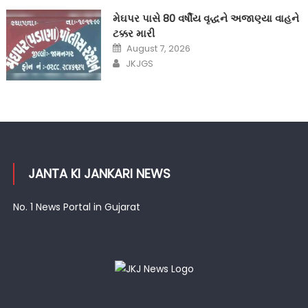
મેઘપર પાસે 80 વર્ષીય વૃદ્ધને અજાણ્યા વાહને
ટક્કર મારી
Posted
August 7, 2026
on
Author
JKJGS
JANTA KI JANKARI NEWS
No. 1 News Portal in Gujarat