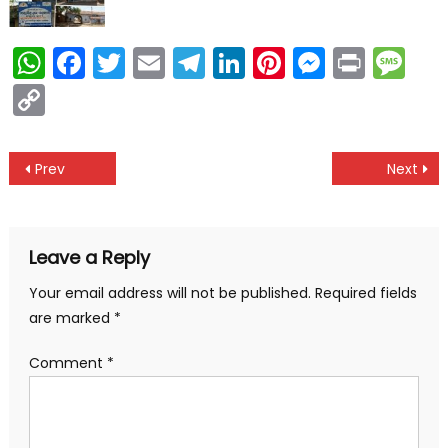
WhatsApp
Facebook
Twitter
Email
Telegram
LinkedIn
Pinterest
Messen
Print
Me
Copy
Link
Post
Prev
Next
navigation
Leave a Reply
Your email address will not be published.
Required fields
are marked
*
Comment
*