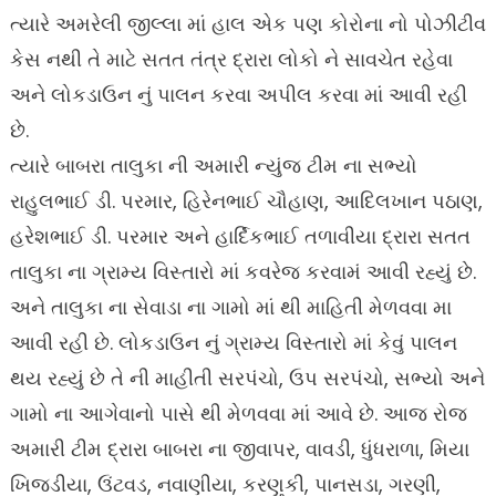
ત્યારે અમરેલી જીલ્લા માં હાલ એક પણ કોરોના નો પોઝીટીવ
કેસ નથી તે માટે સતત તંત્ર દ્રારા લોકો ને સાવચેત રહેવા
અને લોકડાઉન નું પાલન કરવા અપીલ કરવા માં આવી રહી
છે.
ત્યારે બાબરા તાલુકા ની અમારી ન્યુંજ ટીમ ના સભ્યો
રાહુલભાઈ ડી. પરમાર, હિરેનભાઈ ચૌહાણ, આદિલખાન પઠાણ,
હરેશભાઈ ડી. પરમાર અને હાર્દિકભાઈ તળાવીયા દ્રારા સતત
તાલુકા ના ગ્રામ્ય વિસ્તારો માં કવરેજ કરવામં આવી રહ્યું છે.
અને તાલુકા ના સેવાડા ના ગામો માં થી માહિતી મેળવવા મા
આવી રહી છે. લોકડાઉન નું ગ્રામ્ય વિસ્તારો માં કેવું પાલન
થય રહ્યું છે તે ની માહીતી સરપંચો, ઉપ સરપંચો, સભ્યો અને
ગામો ના આગેવાનો પાસે થી મેળવવા માં આવે છે. આજ રોજ
અમારી ટીમ દ્રારા બાબરા ના જીવાપર, વાવડી, ધુંધરાળા, મિયા
ખિજડીયા, ઉંટવડ, નવાણીયા, કરણુકી, પાનસડા, ગરણી,