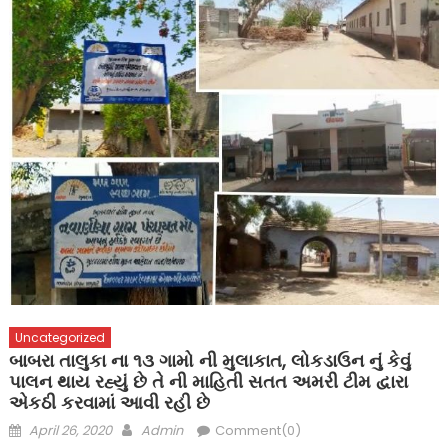
Uncategorized
બાબરા તાલુકા ના ૧૩ ગામો ની મુલાકાત, લોકડાઉન નું કેવું
પાલન થાય રહ્યું છે તે ની માહિતી સતત અમરી ટીમ દ્વારા
એકઠી કરવામાં આવી રહી છે
Posted
Author
April 26, 2020
Admin
Comment(0)