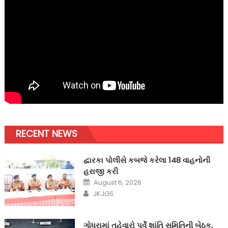
RECENT NEWS
દ્વારકા પોલીસે કબજે કરેલા 148 વાહનોની
હરાજી કરી
Posted
August 6, 2026
on
Author
JKJGS
ગોધરામાં તહેવારો પૂર્વે શાંતિ સમિતિની બેઠક,