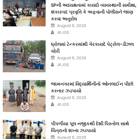
SPની અધ્યક્ષતામાં કાયદો વ્યવસ્થાની સમીક્ષા,
શંકાસ્પદ પ્રવૃત્તિ કે અફવાની પોલીસને જાણ
કરવા અનુરોધ
Posted
August 6, 2026
on
Author
JKJGS
ધ્રોલમાં ટેન્કરમાંથી ગેરકાયદે પેટ્રોલ-ડીઝલ
ચોરી
Posted
August 6, 2026
on
Author
JKJGS
જામનગરમાં વિદ્યાર્થિનીનો ઓનલાઈન પીછો
કરનાર ઝડપાયો
Posted
August 6, 2026
on
Author
JKJGS
પીપળીયા પૂલ નજીકથી દેશી પિસ્તોલ સાથે
ચિત્રાનો શખ્સ ઝડપાયો
Posted
August 6, 2026