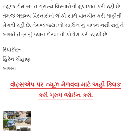
ન્યુંજ ટીમ સતત ગ્રામ્ય વિસ્તારોની મુલાકાત કરી રહી છે
તેમજ ગ્રામ્ય વિસ્તારોનાં લોકો સાથે વાતચીત કરી માહીતી
મેળવી રહી છે. તેમજ જ્યા લોકડાઉન નું પાલન નથી થતું તે
બાબતે તંત્ર નું ધ્યાન દોરવા ની કોષિશ કરી રહ્યી છે.
રિપોર્ટર:-
હિરેન ચૌહાણ
બાબરા
વોટ્સએપ પર ન્યૂઝ મેળવવા માટે અહીં ક્લિક
કરી ગ્રુપ જોઈન કરો.