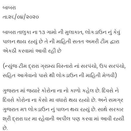
on
બાબરા
તા.૨૬/૦૪/૨૦૨૦
બાબરા તાલુકા ના ૧૩ ગામો ની મુલાકાત, લોકડાઉન નું કેવું
પાલન થાય રહ્યું છે તે ની માહિતી સતત અમરી ટીમ દ્વારા
એકઠી કરવામાં આવી રહી છે
(ન્યુંજ ટીમ દ્રારા ગ્રામ્ય વિસ્તારો નાં સરપંચો, ઉપ સરપંચો,
સહિત આગેવાનો પાસે થી લોકડાઉન ની માહિતી મેળવી)
ગુજરાત માં જ્યારે કોરોના ના નો કાળો કહેલ છે. દિવસે ને
દિવસે કોરોના ના કેસો મા વધારો થય રહ્યો છે. અને સમગ્ર
ગુજરાત મ૧ લોકડાઉન નું પાલન થય રહ્યું છે. સાથે સરકાર
શ્રી દ્રારા ઘર મા રહેવાની અપીલ પણ કરવા માં આવી રહ્યી
છે.