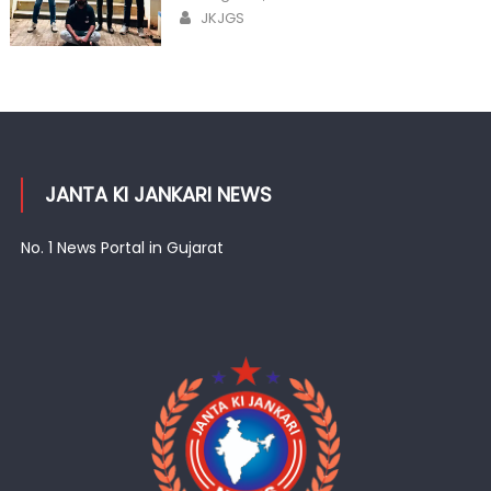
on
Author
JKJGS
JANTA KI JANKARI NEWS
No. 1 News Portal in Gujarat