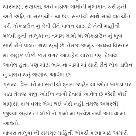
થોરખાણ, રાણપરા, અને નડાળા ગામોની મુલાકાત કરી હતી
અને અહિ ના સરપંચો તથા ઉપ સરપંચો સાથે સાથે વાતચીત
કરી લોકડાઉન નું કેવી રીતે પાલન થાય છે તેની માહીતી
મેળવી હતી. તાલુકા ના તમામ ગામો માં લોકડાઉન નું ખુબ
સારી રીતે પાલન થય રહ્યું છે. તેમજ અમુક ગ્રામ્ય વિસ્તાર
માં અમુક લોકો કામ વગર આડાફેરા મારતા પણ દેખાય
આવેલ હતા. પણ મોટા ભાગ ના ગામો માં સારી રીતે લોક ડાઉન
નું પાલન થતું જણાય આવેલ છે.
ગ્રામ્ય વિસ્તારો માં સરપંચો દ્રારા જાહેર માં ઓટા બાકડા પર
કાંટા તેમજ કાળુ ઓઈલ નાખી દેવામાં આવેલ છે જેથી કોઈ
માણસો કામ વગર ભેગા થઈ બેસે નહી. તેમજ અમરેલી
જીલ્લા બહાર ના લોકો ને ગામો મા પ્રવેશ નથી આપવા માં
આવતો.
બાબરા તાલુકા ની સમગ્ર માહિતી એકઠી કરવા માટે અમારી