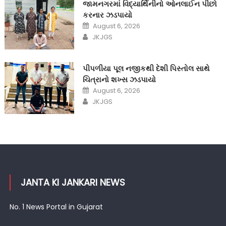
જામનગરમાં વિદ્યાર્થિનીનો ઓનલાઈન પીછો
કરનાર ઝડપાયો
Posted
August 6, 2026
on
Author
JKJGS
પીપળીયા પૂલ નજીકથી દેશી પિસ્તોલ સાથે
ચિત્રાનો શખ્સ ઝડપાયો
Posted
August 6, 2026
on
Author
JKJGS
JANTA KI JANKARI NEWS
No. 1 News Portal in Gujarat