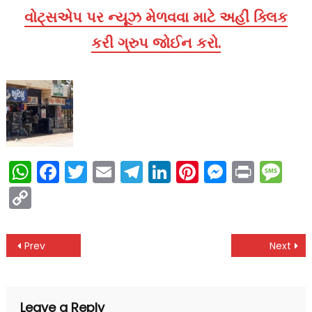
વોટ્સએપ પર ન્યૂઝ મેળવવા માટે અહીં ક્લિક
કરી ગ્રુપ જોઈન કરો.
WhatsApp
Facebook
Twitter
Email
Telegram
LinkedIn
Pinterest
Messen
Print
Me
Copy
Link
Post
Prev
Next
navigation
Leave a Reply