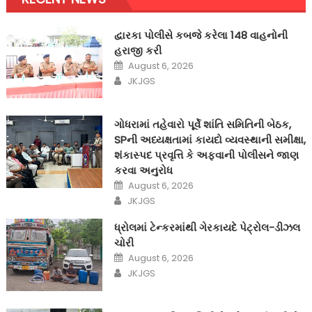
દ્વારકા પોલીસે કબજે કરેલા 148 વાહનોની
હરાજી કરી
Posted
August 6, 2026
on
Author
JKJGS
ગોધરામાં તહેવારો પૂર્વે શાંતિ સમિતિની બેઠક,
SPની અધ્યક્ષતામાં કાયદો વ્યવસ્થાની સમીક્ષા,
શંકાસ્પદ પ્રવૃત્તિ કે અફવાની પોલીસને જાણ
કરવા અનુરોધ
Posted
August 6, 2026
on
Author
JKJGS
ધ્રોલમાં ટેન્કરમાંથી ગેરકાયદે પેટ્રોલ-ડીઝલ
ચોરી
Posted
August 6, 2026
on
Author
JKJGS