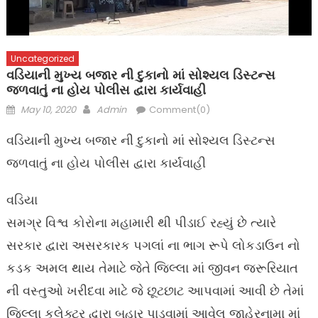
Uncategorized
વડિયાની મુખ્ય બજાર ની દુકાનો માં સોશ્યલ ડિસ્ટન્સ
જળવાતું ના હોય પોલીસ દ્વારા કાર્યવાહી
Posted
Author
May 10, 2020
Admin
Comment(0)
on
વડિયાની મુખ્ય બજાર ની દુકાનો માં સોશ્યલ ડિસ્ટન્સ
જળવાતું ના હોય પોલીસ દ્વારા કાર્યવાહી
વડિયા
સમગ્ર વિશ્વ કોરોના મહામારી થી પીડાઈ રહ્યું છે ત્યારે
સરકાર દ્વારા અસરકારક પગલાં ના ભાગ રૂપે લોકડાઉન નો
કડક અમલ થાય તેમાટે જેતે જિલ્લા માં જીવન જરૂરિયાત
ની વસ્તુઓ ખરીદવા માટે જે છૂટછાટ આપવામાં આવી છે તેમાં
જિલ્લા કલેક્ટર દ્વારા બહાર પાડવામાં આવેલ જાહેરનામા માં