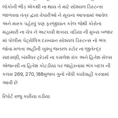
લોકોની ભીડ એકથી ના થાય તે માટે સોશ્યલ ડિસ્ટન્સ
જાળવવા તંત્ર દ્વારા વેપારીઓ ને સૂચના આપવામાં આવેલ
અને માસ્ક પહેરવું પણ ફરજીયાત કરેલ જેથી કોરોના
મહામારી ના ચેપ ને અટકાવી શકાય. વડિયા ની મુખ્ય બજાર
માં પોલીસ પેટ્રોલિંગ દરમ્યાન સોશ્યલ ડિસ્ટન્સ નો ભંગ
જોવા મળતા અહીંની ખુશ્બુ જનરલ સ્ટોર ના જીતેન્દ્ર
સાદરાણી, બંસીધર ટ્રેડર્સ ના કમલેશ રાંક અને હિતેશ સેલ્સ
એજન્સી ના હિતેશ કોટડીયા પર જાહેરનામા ભંગ બદલ ની
કલમ 269, 270, 188મુજબ ગુનો નોંધી કાર્યવાહી કરવામાં
આવી છે
રિપોર્ટ રાજુ કારીયા વડીયા