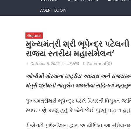
AGENT LOGIN
Gujarat
મુખ્યમંત્રી શ્રી ભૂપેન્દ્ર પટેલ
રાજ્ય સ્તરીય મહાસંમેલન‘
Posted
Author
October 6, 2025
JKJGS
Comment(0)
on
ઓબીસી મોરચાના રાષ્ટ્રીય અધ્યક્ષ અને રાજ્યસભા
મંત્રી શ્રીમતી ભાનુબેન બાબરીયા સહિતના મહાનુભ
મુખ્યમંત્રીશ્રી ભૂપેન્દ્ર પટેલે વિચરતી વિમુક્ત
સ્પષ્ટ પણે કહ્યું હતું કે જેને કોઈ પૂછતું પણ ન હતુ
ડીએનટી ફાઉન્ડેશન દ્વારા આયોજિત આ સંમેલનમા