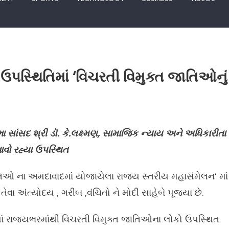
ની ઉપસ્થિતિમાં ‘વિચરતી વિમુક્ત જાતિઓનું
 સાંસદ શ્રી ડૉ. કે.લક્ષ્મણ, સામાજિક ન્યાય અને અધિકારીતા
ાવો રહ્યા ઉપસ્થિત
 જાતિઓ ના અમદાવાદમાં યોજાયેલા રાજ્ય સ્તરીય મહાસંમેલન‘ માં
ં તેવા અંત્યોદય , ગરીબ ,વંચિતો ને મોદી સાહેબે પૂજ્યા છે.
ં રાજ્યભરમાંથી વિચરતી વિમુક્ત જાતિઓના લોકો ઉપસ્થિત