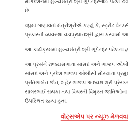
માર્ગદર્શનમાં મુખ્યમંત્રી શ્રી ભુપેન્દ્રભાઈ પટેલ છ
છે.
વધુમાં જણાવતાં મંત્રીશ્રીએ કહ્યું કે, સ્ટ્રીટ વેન્ડ
પ્રકારની વ્યવસ્થા વડાપ્રધાનશ્રી દ્વારા કરવામાં આ
આ કાર્યક્રમમાં મુખ્યમંત્રી શ્રી ભૂપેન્દ્ર પટેલના હ
આ પ્રસંગે રાજ્યસભાના સાંસદ અને ભાજપ ઓબીસી મો
સાંસદ અને પ્રદેશ ભાજપ ઓબીસી મોરચાના પ્રમુ
પ્રતિભાબેન જૈન, શહેર ભાજપ અધ્યક્ષ શ્રી પ્રેરક
સાગરભાઈ રાયકા તથા વિચરતી વિમુક્ત જાતિઓના ર
ઉપસ્થિત રહ્યા હતા.
વોટ્સએપ પર ન્યૂઝ મેળવવા 