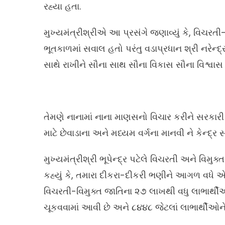
રહ્યા હતા.
મુખ્યમંત્રીશ્રીએ આ પ્રસંગે જણાવ્યું કે, વિચર
ભૂતકાળમાં સવાલ હતો પરંતુ વડાપ્રધાન શ્રી નરેન્દ્ર
સાથે રાખીને સૌના સાથ સૌના વિકાસ સૌના વિશ્વાસ 
તેમણે નાનામાં નાના માણસનો વિચાર કરીને સરકા
માટે છેવાડાના અને મધ્યમ વર્ગના માનવી ને કેન્દ્ર સ
મુખ્યમંત્રીશ્રી ભૂપેન્દ્ર પટેલે વિચરતી અને વિ
કહ્યું કે, તમારા દીકરા-દીકરી ભણીને આગળ વધે એ 
વિચરતી-વિમુક્ત જાતિના ૨૭ લાખથી વધુ લાભાર્થી
ચૂકવવામાં આવી છે અને ૮૪૪૮ જેટલાં લાભાર્થીઓન