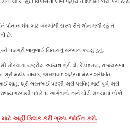
ેવાડાના લોકો સુધી વિકાસના લાભ પહોંચે તે દિશામાં કાર્ય કરી રહ્ય
ર્સને પોતાના ધંધા માટે બેંકમાંથી સરળ રીતે લોન મળી રહે તે
વી છે.
સ્તે પદ્મશ્રી ભાનુભાઈ ચિતારાનું સન્માન કરાયું હતું.
રચાના રાષ્ટ્રીય અધ્યક્ષ શ્રી ડૉ. કે.લક્ષ્મણ, રાજ્યસભા
ખ શ્રી મયંક નાયક, અમદાવાદ શહેરના મેયર શ્રીમતિ
ભાઈ શાહ, શ્રી ભરતભાઈ પટણી, શ્રી પ્રવિણભાઈ ધુગે, શ્રી
ાજ્યભરમાંથી પધારેલા આગેવાનો અને મોટી સંખ્યામાં લોકો
માટે અહીં ક્લિક કરી ગ્રુપ જોઈન કરો.