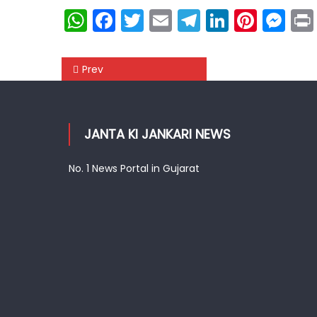
WhatsApp
Facebook
Twitter
Email
Telegram
LinkedIn
Pinte
Me
Post
Prev
navigation
JANTA KI JANKARI NEWS
No. 1 News Portal in Gujarat