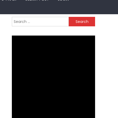
Search
for: