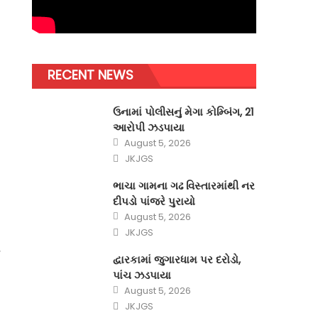
RECENT NEWS
ઉનામાં પોલીસનું મેગા કોમ્બિંગ, 21
આરોપી ઝડપાયા
Posted
August 5, 2026
on
Author
JKJGS
ભાચા ગામના ગઢ વિસ્તારમાંથી નર
દીપડો પાંજરે પુરાયો
Posted
August 5, 2026
on
Author
JKJGS
ં
દ્વારકામાં જુગારધામ પર દરોડો,
પાંચ ઝડપાયા
Posted
August 5, 2026
on
Author
JKJGS