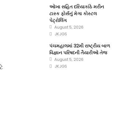
ઓખા સહિત દરિયાકાંઠે મરીન
ટાસ્ક ફોર્સનું મેગા કોસ્ટલ
પેટ્રોલિંગ
Posted
August 5, 2026
on
Author
JKJGS
પંચમહાલમાં 32મી રાષ્ટ્રીય બાળ
વિજ્ઞાન પરિષદની તૈયારીઓ તેજ
Posted
August 5, 2026
on
Author
ટે
JKJGS