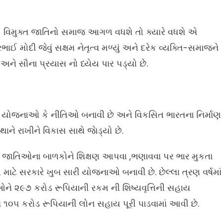
તી- વિમુક્ત જાતિનો સમાજ આગળ વધશે તો ક્યારે વધશે એ
ભાઈ મોદી જેવું સક્ષમ નેતૃત્વ મળ્યું અને દરેક વ્યક્તિ-સમાજને
અને સૌના પ્રયાસ નો ધ્યેય પાર પડ્યો છે.
રી યોજનાઓ કે નીતિઓ બનાવી છે અને વિકસિત ભારતના નિર્માણ
્થાને રાખીને વિકાસ સાથે જાેડ્યો છે.
મુક્ત જાતિઓના બાળકોને શિક્ષણ આપવા ,ભણાવવા પર ભાર મુકતા
માટે સરકારે ખુબ સારી યોજનાઓ બનાવી છે. છેલ્લા ત્રણ વર્ષમા
ઓને ૨૯૭ કરોડ રૂપિયાની રકમ ની શિષ્યવૃત્તિની સહાય
ે ૧૦૫ કરોડ રૂપિયાની લોન સહાય પૂરી પાડવામાં આવી છે.