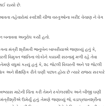
ઈ રહ્યો છે.
 આવતા તહેવારોમાં સ્વદેશી ચીજ વસ્તુઓના ખરીદ વેચાણ ને વેગ
ન બનાવવા અનુરોધ કર્યો હતો.
ા મંત્રી શ્રીમતી ભાનુબેન બાબરીયાએ જણાવ્યું હતું કે,
ચરતી વિમુક્ત જાતિના લોકોને કાયમી સરનામું મળી રહે તેવા
ે વધુમાં કહ્યું હતું કે, ૨૮ જેટલી વિચરતી અને ૧૨ જેટલી
 અને શૈક્ષણિક રીતે ઘણી પછાત હોય છે ત્યારે રાજ્ય સરકારે
અભ્યાસ માટેની ચિંતા કરી તેમને સ્કોલરશીપ અને બીજી ઘણી
મંત્રીશ્રીએ ઉમેર્યું હતું. તેમણે જણાવ્યું જે, વડાપ્રધાનશ્રીના