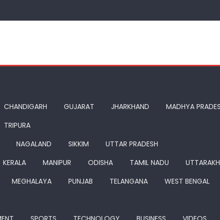
CHANDIGARH
GUJARAT
JHARKHAND
MADHYA PRADE
TRIPURA
NAGALAND
SIKKIM
UTTAR PRADESH
KERALA
MANIPUR
ODISHA
TAMIL NADU
UTTARAK
MEGHALAYA
PUNJAB
TELANGANA
WEST BENGAL
MENT
SPORTS
TECHNOLOGY
BUSINESS
VIDEOS