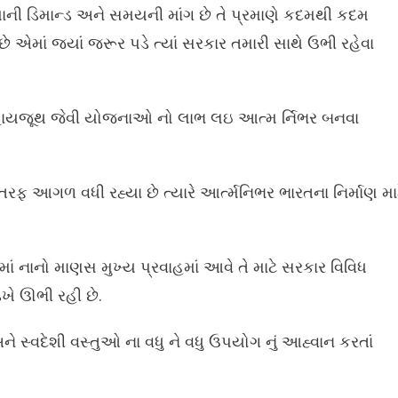
દુનિયાની ડિમાન્ડ અને સમયની માંગ છે તે પ્રમાણે કદમથી કદમ
એમાં જ્યાં જરૂર પડે ત્યાં સરકાર તમારી સાથે ઉભી રહેવા
ાયજૂથ જેવી યોજનાઓ નો લાભ લઇ આત્મ ર્નિભર બનવા
તરફ આગળ વધી રહ્યા છે ત્યારે આર્ત્મનિભર ભારતના નિર્માણ મા
ં નાનો માણસ મુખ્ય પ્રવાહમાં આવે તે માટે સરકાર વિવિધ
ે ઊભી રહી છે.
ે સ્વદેશી વસ્તુઓ ના વધુ ને વધુ ઉપયોગ નું આહ્વાન કરતાં