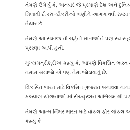
તેમણે ઉમેર્યું કે, અત્યારે જે પ્રમાણે દેશ અને 
મિલાવી દીકરા-દીકરીઓ ભણીને આગળ વધી રહ્યા છે 
તૈયાર છે.
તેમણે આ સમાજ ની બહેનો માતાઓને પણ સ્વ સહ
પ્રેરણા આપી હતી.
મુખ્યમંત્રીશ્રીએ કહ્યું કે, આપણે વિકસિત ભારત 
તમામ સમાજાે એ પણ તેમાં જાેડાવાનું છે.
વિકસિત ભારત માટે વિકસિત ગુજરાત બનાવવા નાનામા
કલ્યાણ યોજનાઓ માં સેચ્યુરેશન અભિગમ થી પડખ
તેમણે આત્મ ર્નિભર ભારત માટે વોકલ ફોર લોકલ અન
કહ્યું કે