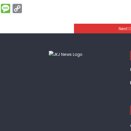
rest
ssenger
Print
Message
Copy
Link
Next