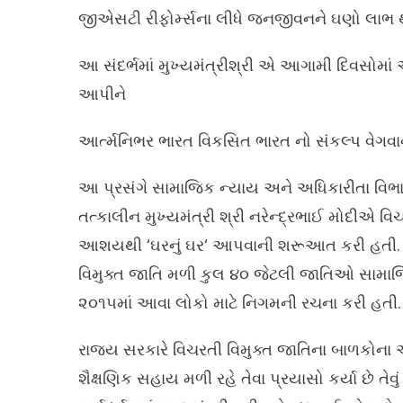
જીએસટી રીફોર્મ્સના લીધે જનજીવનને ઘણો લાભ થ
આ સંદર્ભમાં મુખ્યમંત્રીશ્રી એ આગામી દિવસોમાં
આપીને
આર્ત્મનિભર ભારત વિકસિત ભારત નો સંકલ્પ વેગવા
આ પ્રસંગે સામાજિક ન્યાય અને અધિકારીતા વિભાગન
તત્કાલીન મુખ્યમંત્રી શ્રી નરેન્દ્રભાઈ મોદીએ વિ
આશયથી ‘ઘરનું ઘર‘ આપવાની શરૂઆત કરી હતી. તેમણ
વિમુક્ત જાતિ મળી કુલ ૪૦ જેટલી જાતિઓ સામાજિક
૨૦૧૫માં આવા લોકો માટે નિગમની રચના કરી હતી.
રાજ્ય સરકારે વિચરતી વિમુક્ત જાતિના બાળકોના 
શૈક્ષણિક સહાય મળી રહે તેવા પ્રયાસો કર્યા છે તેવું 