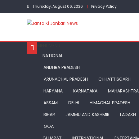
Skip
Thursday, August 06, 2026
Privacy Policy
to
content
MENU
MENU
NATIONAL
ANDHRA PRADESH
ARUNACHAL PRADESH
CHHATTISGARH
HARYANA
KARNATAKA
MAHARASHTRA
ASSAM
DELHI
HIMACHAL PRADESH
BIHAR
JAMMU AND KASHMIR
LADAKH
GOA
GUJARAT
INTERNATIONAL
ENTERTAIN