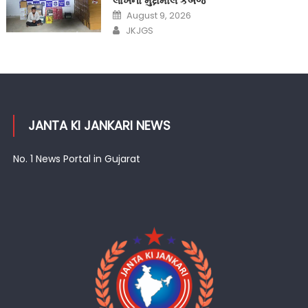
લાખનો મુદ્દામાલ કબજે
Posted
August 9, 2026
on
Author
JKJGS
JANTA KI JANKARI NEWS
No. 1 News Portal in Gujarat