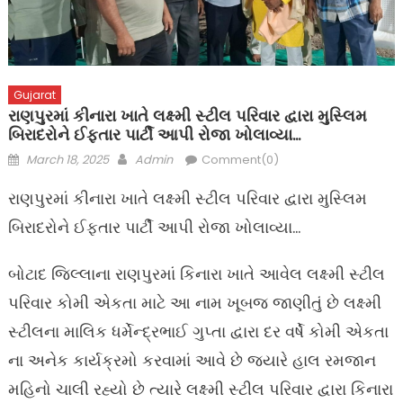
Gujarat
રાણપુરમાં કીનારા ખાતે લક્ષ્મી સ્ટીલ પરિવાર દ્વારા મુસ્લિમ
બિરાદરોને ઈફતાર પાર્ટી આપી રોજા ખોલાવ્યા…
Posted
Author
March 18, 2025
Admin
Comment(0)
on
રાણપુરમાં કીનારા ખાતે લક્ષ્મી સ્ટીલ પરિવાર દ્વારા મુસ્લિમ
બિરાદરોને ઈફતાર પાર્ટી આપી રોજા ખોલાવ્યા…
બોટાદ જિલ્લાના રાણપુરમાં કિનારા ખાતે આવેલ લક્ષ્મી સ્ટીલ
પરિવાર કોમી એકતા માટે આ નામ ખૂબજ જાણીતું છે લક્ષ્મી
સ્ટીલના માલિક ધર્મેન્દ્રભાઈ ગુપ્તા દ્વારા દર વર્ષે કોમી એકતા
ના અનેક કાર્યક્રમો કરવામાં આવે છે જ્યારે હાલ રમજાન
મહિનો ચાલી રહ્યો છે ત્યારે લક્ષ્મી સ્ટીલ પરિવાર દ્વારા કિનારા