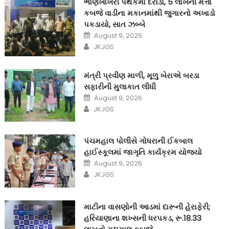
ભાણખોખરી પંથકમાં દરોડો, 5 લાખની મત્તા
કબજે વાડીના મકાનમાંથી જુગારનો અખાડો
પકડાયો, સાત ઝબ્બે
Posted
August 9, 2026
on
Author
JKJGS
મંત્રી પ્રવીણ માળી, મૂળુ બેરાએ બરડા
સફારીની મુલાકાત લીધી
Posted
August 9, 2026
on
Author
JKJGS
પંચમહાલ પોલીસે ગોધરાની ઈકબાલ
હાઈસ્કૂલમાં જાગૃતિ કાર્યક્રમ યોજ્યો
Posted
August 9, 2026
on
Author
JKJGS
માટીના વાસણોની આડમાં દારૂની હેરાફેરી;
હરિયાણાના શખ્સની ધરપકડ, રૂ.18.33