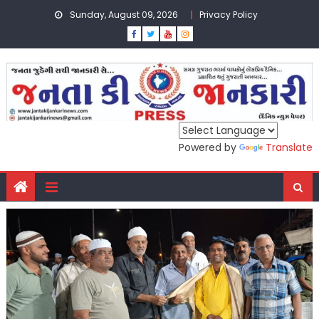
Skip
Sunday, August 09, 2026
Privacy Policy
to
content
Powered by
Translate