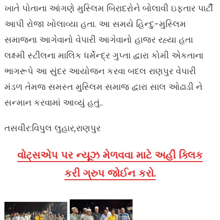
ખાતે પોતાના આંગણે મુસ્લિમ બિરાદરોને બોલાવી ઇફ્તાર પાર્ટી
આપી રોજા ખોલાવ્યા હતા. આ સમયે હિન્દુ-મુસ્લિમ
સમાજના આગેવાનો વેપારી આગેવાનો હાજર રહ્યા હતા
લક્ષ્મી સ્ટીલના માલિક ધર્મેન્દ્ર ગુપ્તા દ્વારા કોમી એકતાના
ભાગરૂપે આ સુંદર આયોજન કરવા બદલ રાણપુર વેપારી
મંડળ તેમજ સમસ્ત મુસ્લિમ સમાજ દ્વારા સાલ ઓઢાડી ને
સન્માન કરવામાં આવ્યું હતું..
તસવીર:વિપુલ લુહાર,રાણપુર
વોટ્સએપ પર ન્યૂઝ મેળવવા માટે અહીં ક્લિક
કરી ગ્રુપ જોઈન કરો.