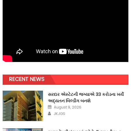
RECENT NEWS
સરદાર એસ્ટેટની જગ્યાએ 33 કરોડના ખર્ચે
અદ્યતન બિલ્ડીંગ બનશે
Posted
August 9, 2026
on
Author
JKJGS