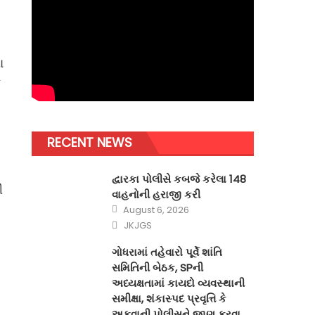
ા
RECENT NEWS
દ્વારકા પોલીસે કબજે કરેલા 148
ી
વાહનોની હરાજી કરી
Posted
August 6, 2026
on
Author
JKJGS
ગોધરામાં તહેવારો પૂર્વે શાંતિ
સમિતિની બેઠક, SPની
અધ્યક્ષતામાં કાયદો વ્યવસ્થાની
સમીક્ષા, શંકાસ્પદ પ્રવૃત્તિ કે
અફવાની પોલીસને જાણ કરવા