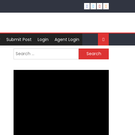
r
Submit Post
Login
Agent Login
Search
for: