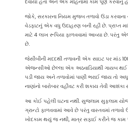
દેવાયા હતા અને એક મહિનામાં કામ પૂર્ણ કરવાનું હત
જોકે, સરકારના નિયમ મુજબ તળાવો ઉંડા કરવાના સ્
વેડફાટનું એક વધુ ઉદાહરણ બની રહી છે. પ્રાપ્ત
માટે 4 લાખ રૂપિયા ફાળવવામાં આવ્યા છે. પરંતુ એજ
છે.
જેસીબીની મદદથી તળાવની એક સાઇટ પર માંડ 100 ફ
એજન્સીઓ છેલ્લા એક અઠવાડિયાથી ગાયબ થઈ ગઈ 
પડી જાય અને તળાવોમાં પાણી ભરાઈ જાય તો અધ
નાણાંનો બારોબાર વહીવટ કરી શકાય તેવી આશંકા સ
આ કોઈ પહેલી ઘટના નથી. સુજલામ સુફલામ યોજના 
ગ્રાન્ટો ફાળવવામાં આવે છે પરંતુ વાસ્તવમાં તળાવો 
ખોદકામ થયું જ નથી, માત્ર સફાઈ કરીને જ કામ પૂરું 