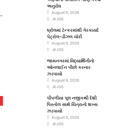
અનુરોધ
Posted
August 6, 2026
ર-
on
Author
JKJGS
ધ્રોલમાં ટેન્કરમાંથી ગેરકાયદે
પેટ્રોલ-ડીઝલ ચોરી
Posted
August 6, 2026
on
Author
JKJGS
જામનગરમાં વિદ્યાર્થિનીનો
ઓનલાઈન પીછો કરનાર
ઝડપાયો
Posted
August 6, 2026
on
Author
JKJGS
પીપળીયા પૂલ નજીકથી દેશી
પિસ્તોલ સાથે ચિત્રાનો શખ્સ
ઝડપાયો
Posted
August 6, 2026
on
Author
JKJGS