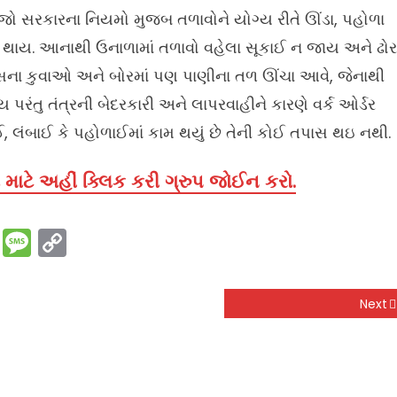
જો સરકારના નિયમો મુજબ તળાવોને યોગ્ય રીતે ઊંડા, પહોળા
વો થાય. આનાથી ઉનાળામાં તળાવો વહેલા સૂકાઈ ન જાય અને ઢો
ાસના કુવાઓ અને બોરમાં પણ પાણીના તળ ઊંચા આવે, જેનાથી
 પરંતુ તંત્રની બેદરકારી અને લાપરવાહીને કારણે વર્ક ઓર્ડર
 લંબાઈ કે પહોળાઈમાં કામ થયું છે તેની કોઈ તપાસ થઇ નથી.
માટે અહીં ક્લિક કરી ગ્રુપ જોઈન કરો.
rest
ssenger
Print
Message
Copy
Link
Next