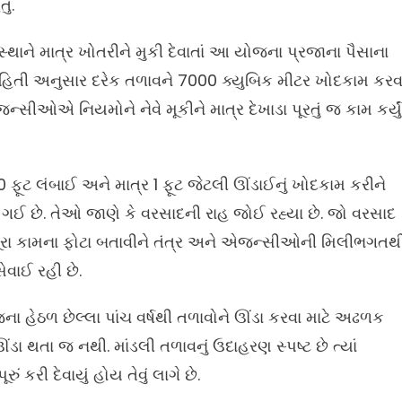
ું.
થાને માત્ર ખોતરીને મુકી દેવાતાં આ યોજના પ્રજાના પૈસાના
 માહિતી અનુસાર દરેક તળાવને 7000 ક્યુબિક મીટર ખોદકામ કરવ
ન્સીઓએ નિયમોને નેવે મૂકીને માત્ર દેખાડા પૂરતું જ કામ કર્યું
ૂટ લંબાઈ અને માત્ર 1 ફૂટ જેટલી ઊંડાઈનું ખોદકામ કરીને
છે. તેઓ જાણે કે વરસાદની રાહ જોઈ રહ્યા છે. જો વરસાદ
ૂરા કામના ફોટા બતાવીને તંત્ર અને એજન્સીઓની મિલીભગતથ
ેવાઈ રહી છે.
હેઠળ છેલ્લા પાંચ વર્ષથી તળાવોને ઊંડા કરવા માટે અઢળક
ઊંડા થતા જ નથી. માંડલી તળાવનું ઉદાહરણ સ્પષ્ટ છે ત્યાં
કરી દેવાયું હોય તેવું લાગે છે.