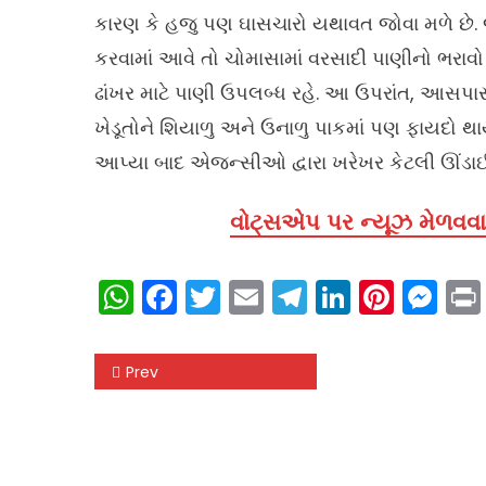
કારણ કે હજુ પણ ઘાસચારો યથાવત જોવા મળે છે. 
કરવામાં આવે તો ચોમાસામાં વરસાદી પાણીનો ભરા
ઢાંખર માટે પાણી ઉપલબ્ધ રહે. આ ઉપરાંત, આસપ
ખેડૂતોને શિયાળુ અને ઉનાળુ પાકમાં પણ ફાયદો થાય
આપ્યા બાદ એજન્સીઓ દ્વારા ખરેખર કેટલી ઊંડાઈ,
વોટ્સએપ પર ન્યૂઝ મેળવવા 
WhatsApp
Facebook
Twitter
Email
Telegram
LinkedIn
Pinte
Me
Post
Prev
navigation