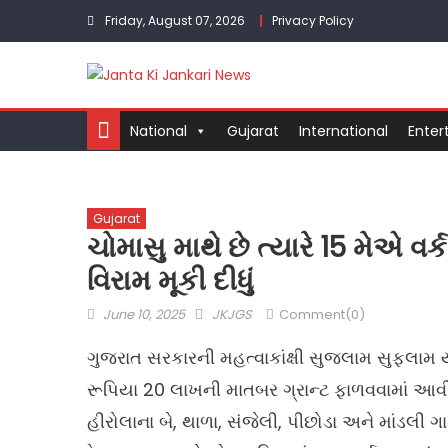
Skip
Friday, August 07, 2026
Privacy Policy
to
content
National
Gujarat
International
Enter
Gujarat
ચોમાસુ માથે છે ત્યારે 15 મેએ વ
વિરામ મૂકી દીધું
Posted
Author
June 10, 2025
JKJGS
Comment(0)
on
ગુજરાત સરકારની મહત્વાકાંક્ષી સુજલામ સુફલામ ય
રૂપિયા 20 લાખની માતબર ગ્રાન્ટ ફાળવવામાં આવી
હીરોલાના બે, થાળા, સંજેલી, પીછોડા અને માંડલી ગ