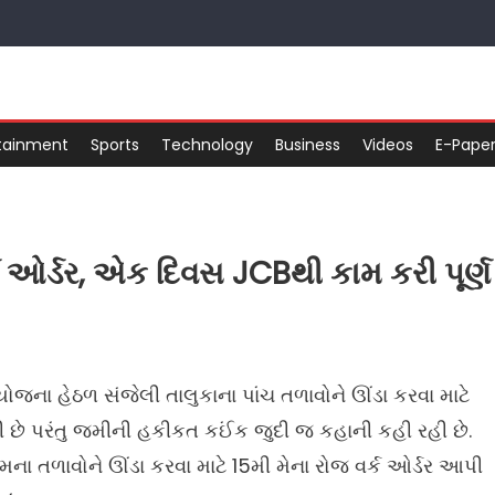
tainment
Sports
Technology
Business
Videos
E-Pape
ર્ક ઓર્ડર, એક દિવસ JCBથી કામ કરી પૂર્ણ
ોજના હેઠળ સંજેલી તાલુકાના પાંચ તળાવોને ઊંડા કરવા માટે
 છે પરંતુ જમીની હકીકત કઈંક જુદી જ કહાની કહી રહી છે.
ામના તળાવોને ઊંડા કરવા માટે 15મી મેના રોજ વર્ક ઓર્ડર આપી