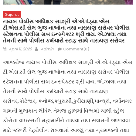
Gujarat
નાયબ પોલીસ અધિક્ષક સા.શ્રી એ.એ.પંડ્યા એસ.
ટી.એસ.સી સેલ ભુજ નાઓના તથા નારાયણ સરોવર પોલીસ
સ્ટેશનના પોલીસ સબ ઇન્સ્પેક્ટર શ્રી વાય. એ.ઝાલા તથા
તેમની સાથે પોલીસ કર્મચારી સ્ટાફ સાથે નારાયણ સરોવર
Posted
Author
April 11, 2020
Admin
Comment(0)
on
આજરોજ નાયબ પોલીસ અધિક્ષક સા.શ્રી એ.એ.પંડ્યા એસ.
ટી.એસ.સી સેલ ભુજ નાઓના તથા નારાયણ સરોવર પોલીસ
સ્ટેશનના પોલીસ સબ ઇન્સ્પેક્ટર શ્રી વાય. એ.ઝાલા તથા
તેમની સાથે પોલીસ કર્મચારી સ્ટાફ સાથે નારાયણ
સરોવર,કોટેશ્વર, કનોજ,કપુરાસી,કુરીયાણી,પાન્ધ્રો, વર્માનગર
ગામની મુલાકાત લીધેલ તેમજ હાલમાં વિશ્વમાં ચાલી રહેલ
કોરોના વાઇરસની મહામારીને નાથવા તથા સલમતી જાળવવા
માટે જરૂરી પેટ્રોલીંગ રાખવામાં આવ્યું તથા ગ્રામજનો તથા