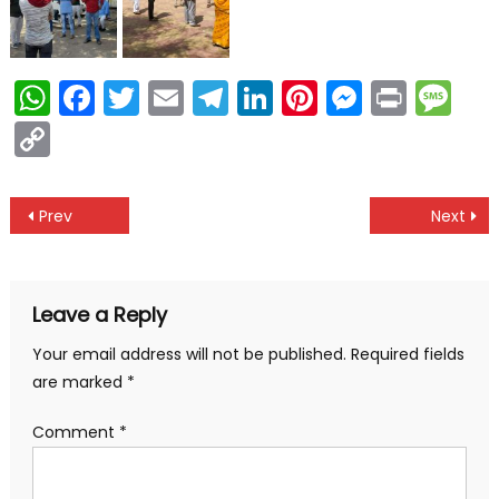
WhatsApp
Facebook
Twitter
Email
Telegram
LinkedIn
Pinterest
Messen
Print
Me
Copy
Link
Post
Prev
Next
navigation
Leave a Reply
Your email address will not be published.
Required fields
are marked
*
Comment
*