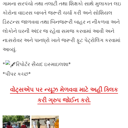
ગામના સરપંચો તથા તલાટી તથા શિક્ષકો સાથે મુલાકાત લઇ
કોરોના વાઇરસ બાબતે જરૂરી ચર્ચા કરી અને સોશિયલ
ડિસ્ટન્સ જાળવવા તથા બિનજરૂરી બાહર ન નીકળવા અને
લોકોને ઘરની અંદર જ રહેવા સમજ કરવામાં આવી અને
ના.સરોવર અને પાનધ્રો ખાતે જરૂરી ફૂટ પેટ્રોલિંગ કરવામાં
આવ્યું.
*
રિપોર્ટર સૈયદ ઇસ્માઇલશા*
*પીપર કચ્છ*
વોટ્સએપ પર ન્યૂઝ મેળવવા માટે અહીં ક્લિક
કરી ગ્રુપ જોઈન કરો.