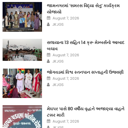
જામનગરમાં ‘સમરસ વિદ્યા સેતુ’ કાર્યક્રમ
યોજાયો
Posted
August 7, 2026
on
Author
JKJGS
સલાયાના 13 સહિત 14 ક્રૂ મેમ્બર્સનો આબાદ
બચાવ‎
Posted
August 7, 2026
on
Author
JKJGS
જોગવડમાં વિશ્વ સ્તનપાન સપ્તાહની ઉજવણી
Posted
August 7, 2026
on
Author
JKJGS
મેઘપર પાસે 80 વર્ષીય વૃદ્ધને અજાણ્યા વાહને
ટક્કર મારી
Posted
August 7, 2026
on
Author
JKJGS