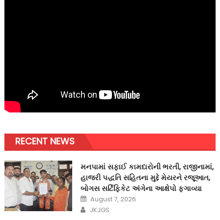
RECENT NEWS
મનપામાં સફાઈ કામદારોની ભરતી, રાજીનામાં,
હાજરી પદ્ધતિ સહિતના મુદ્દે મેયરને રજૂઆત,
બોગસ સર્ટિફિકેટ અંગેના આક્ષેપો ફગાવ્યા
Posted
August 7, 2026
on
Author
JKJGS