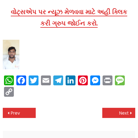
વોટ્સએપ પર ન્યૂઝ મેળવવા માટે અહીં ક્લિક
કરી ગ્રુપ જોઈન કરો.
WhatsApp
Facebook
Twitter
Email
Telegram
LinkedIn
Pinterest
Messen
Print
Me
Copy
Link
Post
Prev
Next
navigation