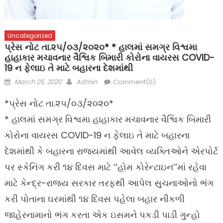
Uncategorized
પ્રેસ નોટ તા.૨૫/૦૩/૨૦૨૦* * હાલમાં સમગ્ર વિશ્વમા
હાહાકાર મચાવનાર વૈશ્વિક બિમારી કોરોના વાયરસ COVID-
19 ન ફેલાઇ તે માટે બહારના દેશમાંથી
Posted
Author
March 25, 2020
Admin
Comment(0)
on
*પ્રેસ નોટ તા.૨૫/૦૩/૨૦૨૦*
* હાલમાં સમગ્ર વિશ્વમા હાહાકાર મચાવનાર વૈશ્વિક બિમારી
કોરોના વાયરસ COVID-19 ન ફેલાઇ તે માટે બહારના
દેશમાંથી કે બહારના રાજ્યમાંથી આવેલ વ્યક્તિઓને એરપોર્ટ
પર સ્કેનિંગ કરી ૧૪ દિવસ માટે ‘‘હોમ કોરેન્ટાઇન’’માં રહેવા
માટે કેન્દ્ર-રાજ્ય સરકાર તરફથી આપેલ સુચનાઓનો ભંગ
કરી પોતાના ઘરમાંથી ૧૪ દિવસ પહેલા બહાર નીકળી
જાહેરનામાનો ભંગ કરતા એક ઇસમને પકડી પાડી ગુન્હો