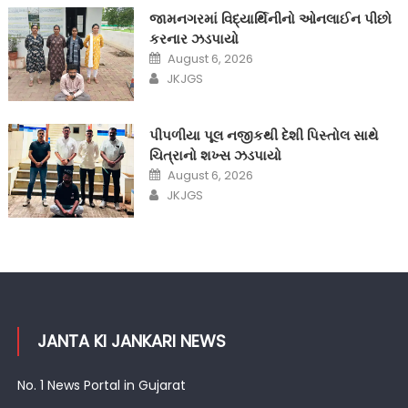
જામનગરમાં વિદ્યાર્થિનીનો ઓનલાઈન પીછો
કરનાર ઝડપાયો
Posted
August 6, 2026
on
Author
JKJGS
પીપળીયા પૂલ નજીકથી દેશી પિસ્તોલ સાથે
ચિત્રાનો શખ્સ ઝડપાયો
Posted
August 6, 2026
on
Author
JKJGS
JANTA KI JANKARI NEWS
No. 1 News Portal in Gujarat