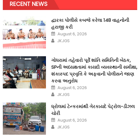
RECENT NEWS
દ્વારકા પોલીસે કબજે કરેલા 148 વાહનોની
હરાજી કરી
Posted
August 6, 2026
on
Author
JKJGS
ગોધરામાં તહેવારો પૂર્વે શાંતિ સમિતિની બેઠક,
SPની અધ્યક્ષતામાં કાયદો વ્યવસ્થાની સમીક્ષા,
શંકાસ્પદ પ્રવૃત્તિ કે અફવાની પોલીસને જાણ
કરવા અનુરોધ
Posted
August 6, 2026
on
Author
JKJGS
ધ્રોલમાં ટેન્કરમાંથી ગેરકાયદે પેટ્રોલ-ડીઝલ
ચોરી
Posted
August 6, 2026
on
Author
JKJGS