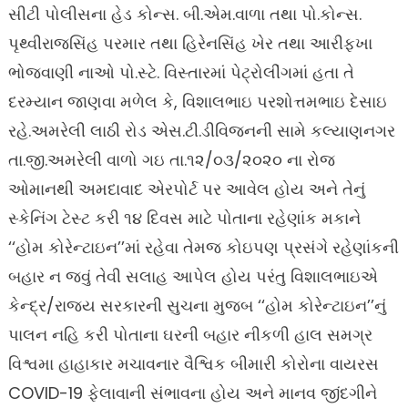
સીટી પોલીસના હેડ કોન્સ. બી.એમ.વાળા તથા પો.કોન્સ.
પૃથ્વીરાજસિંહ પરમાર તથા હિરેનસિંહ ખેર તથા આરીફખા
ભોજવાણી નાઓ પો.સ્ટે. વિસ્તારમાં પેટ્રોલીંગમાં હતા તે
દરમ્યાન જાણવા મળેલ કે, વિશાલભાઇ પરશોત્તમભાઇ દેસાઇ
રહે.અમરેલી લાઠી રોડ એસ.ટી.ડીવિજનની સામે કલ્યાણનગર
તા.જી.અમરેલી વાળો ગઇ તા.૧૨/૦૩/૨૦૨૦ ના રોજ
ઓમાનથી અમદાવાદ એરપોર્ટ પર આવેલ હોય અને તેનું
સ્કેનિંગ ટેસ્ટ કરી ૧૪ દિવસ માટે પોતાના રહેણાંક મકાને
‘‘હોમ કોરેન્ટાઇન’’માં રહેવા તેમજ કોઇપણ પ્રસંગે રહેણાંકની
બહાર ન જવું તેવી સલાહ આપેલ હોય પરંતુ વિશાલભાઇએ
કેન્દ્ર/રાજ્ય સરકારની સુચના મુજબ ‘‘હોમ કોરેન્ટાઇન’’નું
પાલન નહિ કરી પોતાના ઘરની બહાર નીકળી હાલ સમગ્ર
વિશ્વમા હાહાકાર મચાવનાર વૈશ્વિક બીમારી કોરોના વાયરસ
COVID-19 ફેલાવાની સંભાવના હોય અને માનવ જીંદગીને