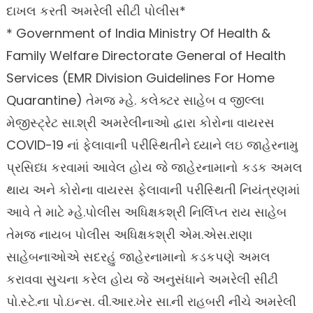
દાખલ કરતી અમરેલી સીટી પોલીસ*
* Government of India Ministry Of Health &
Family Welfare Directorate General of Health
Services (EMR Division Guidelines For Home
Quarantine) તેમજ મ્હે. કલેક્ટર સાહેબ વ જીલ્લા
મેજીસ્ટ્રેટ સા.શ્રી અમરેલીનાઓ દ્વારા કોરોના વાયરસ
COVID-19 નાં ફેલાવાની પરીસ્થિતીને ધ્યાને લઇ જાહેરનામુ
પ્રસિધ્ધ કરવામાં આવેલ હોય જે જાહેરનામાનો કડક અમલ
થાય અને કોરોના વાયરસ ફેલાવાની પરીસ્થિતી નિયંત્રણમાં
આવે તે માટે મ્હે.પોલીસ અધિક્ષકશ્રી નિર્લિપ્ત રાય સાહેબ
તેમજ નાયબ પોલીસ અધિક્ષકશ્રી એમ.એસ.રાણા
સાહેબનાઓએ સદરહું જાહેરનામાનો કડકપણે અમલ
કરાવવા સુચના કરેલ હોય જે અનુસંધાને અમરેલી સીટી
પો.સ્ટે.ના પો.ઇન્સ. વી.આર.ખેર સા.ની રાહબરી નીચે અમરેલી