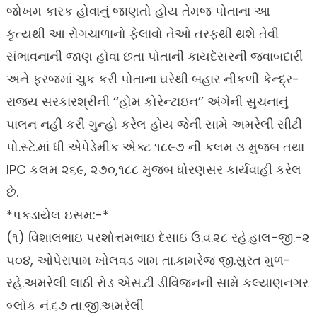
જોખમ કારક હોવાનું જાણતો હોય તેમજ પોતાના આ
કૃત્યથી આ રોગચાળાનો ફેલાવો તેઓ તરફથી થશે તેવી
સંભાવનાની જાણ હોવા છતા પોતાની કાયદેસરની જવાબદારી
અને ફરજમાં ચુક કરી પોતાના ઘરેથી બહાર નીકળી કેન્દ્ર-
રાજ્ય સરકારશ્રીની ‘‘હોમ કોરેન્ટાઇન’’ અંગેની સુચનાનું
પાલન નહી કરી ગુન્હો કરેલ હોય જેની સામે અમરેલી સીટી
પો.સ્ટે.માં ધી એપેડેમીક એક્ટ ૧૮૯૭ ની કલમ ૩ મુજબ તથા
IPC કલમ ૨૬૯, ૨૭૦,૧૮૮ મુજબ ધોરણસર કાર્યવાહી કરેલ
છે.
*પકડાયેલ ઇસમ:-*
(૧) વિશાલભાઇ પરશોત્તમભાઇ દેસાઇ ઉ.વ.૨૮ રહે.હાલ-જી.-૨
૫૦૪, ઓપેરાપામ ખોલવડ ગામ તા.કામરેજ જી.સુરત મુળ-
રહે.અમરેલી લાઠી રોડ એસ.ટી ડીવિજનની સામે કલ્યાણનગર
બ્લોક નં.૬૭ તા.જી.અમરેલી